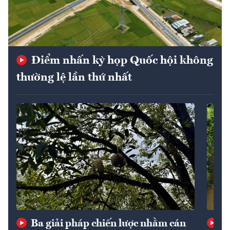
Điểm nhấn kỳ họp Quốc hội không
thường lệ lần thứ nhất
Ba giải pháp chiến lược nhằm cán
Th