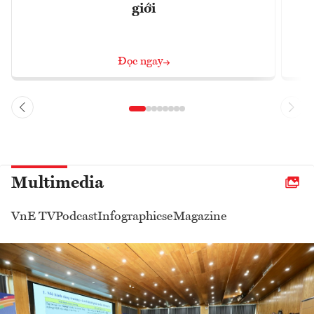
giới
Đọc ngay
Multimedia
VnE TV
Podcast
Infographics
eMagazine