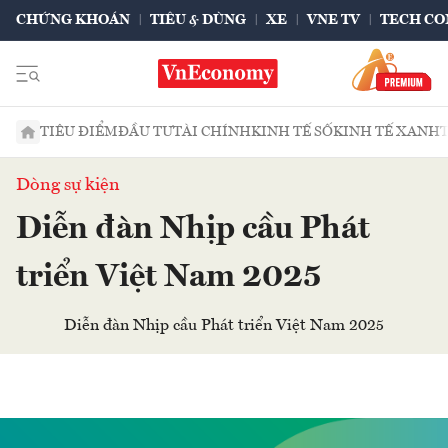
CHỨNG KHOÁN
TIÊU & DÙNG
XE
VNE TV
TECH CO
TIÊU ĐIỂM
ĐẦU TƯ
TÀI CHÍNH
KINH TẾ SỐ
KINH TẾ XANH
Dòng sự kiện
Diễn đàn Nhịp cầu Phát
triển Việt Nam 2025
Diễn đàn Nhịp cầu Phát triển Việt Nam 2025