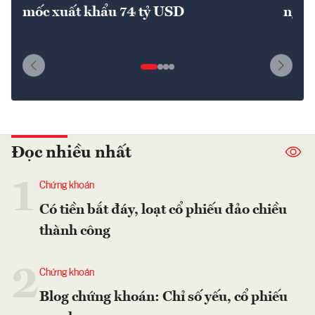
mốc xuất khẩu 74 tỷ USD
nguy
Đọc nhiều nhất
1
Chứng khoán
Có tiền bắt đáy, loạt cổ phiếu đảo chiều
thành công
2
Chứng khoán
Blog chứng khoán: Chỉ số yếu, cổ phiếu