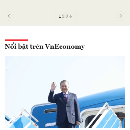
1
2
3
4
Nổi bật trên VnEconomy