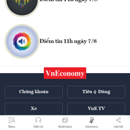
Điểm tin 11h ngày 7/8
Chứng khoán
Tiêu & Dùng
Xe
VnE TV
Tech Connect
English ++
Menu
Điểm tin
Multimedia
Askonomy
Liên kết