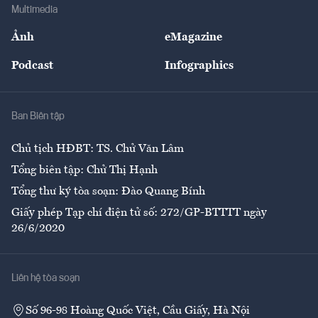
Bảo hiểm
Multimedia
Sự kiện
Nhân lực
Ảnh
eMagazine
Đẹp +
An sinh
Podcast
Infographics
Giải trí
Y tế
Nhà
Ban Biên tập
Ẩm thực
Chủ tịch HĐBT: TS. Chử Văn Lâm
Tổng biên tập: Chử Thị Hạnh
Tổng thư ký tòa soạn: Đào Quang Bính
Giấy phép Tạp chí điện tử số: 272/GP-BTTTT ngày
26/6/2020
Liên hệ tòa soạn
Số 96-98 Hoàng Quốc Việt, Cầu Giấy, Hà Nội