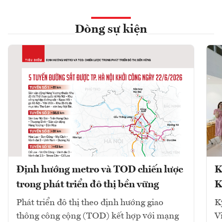
Dòng sự kiện
Định hướng metro và TOD chiến lược
K
trong phát triển đô thị bền vững
K
Phát triển đô thị theo định hướng giao
K
thông công cộng (TOD) kết hợp với mạng
V