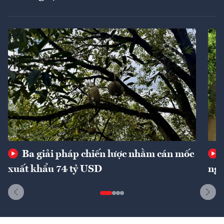
Ba giải pháp chiến lược nhằm cán mốc
xuất khẩu 74 tỷ USD
ngu