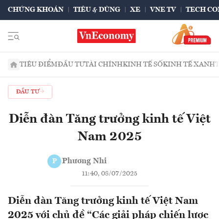
CHỨNG KHOÁN
TIÊU & DÙNG
XE
VNE TV
TECH CO
TIÊU ĐIỂM
ĐẦU TƯ
TÀI CHÍNH
KINH TẾ SỐ
KINH TẾ XANH
ĐẦU TƯ
Diễn đàn Tăng trưởng kinh tế Việt
Nam 2025
Phương Nhi
P
11:40, 08/07/2025
Diễn đàn Tăng trưởng kinh tế Việt Nam
2025 với chủ đề “Các giải pháp chiến lược