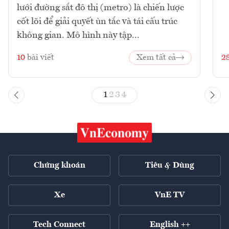
lưới đường sắt đô thị (metro) là chiến lược
cốt lõi để giải quyết ùn tắc và tái cấu trúc
không gian. Mô hình này tập...
10
bài viết
Xem tất cả
2
1
2
3
4
Chứng khoán
Tiêu & Dùng
Xe
VnE TV
Tech Connect
English ++