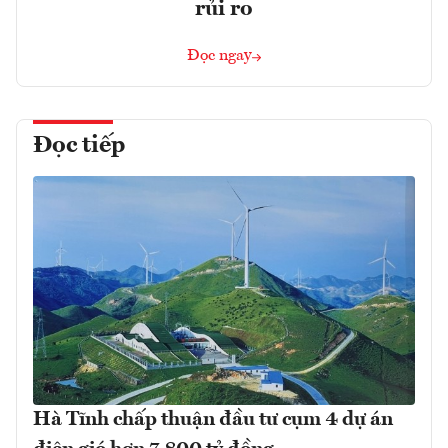
rủi ro
Đọc ngay
Đọc tiếp
Hà Tĩnh chấp thuận đầu tư cụm 4 dự án