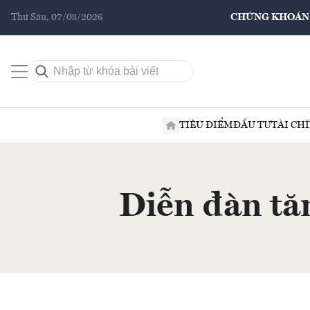
Thứ Sáu, 07/08/2026
CHỨNG KHOÁN
TIÊU ĐIỂM
ĐẦU TƯ
TÀI CH
Diễn đàn tă