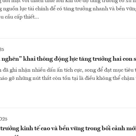
 đối mặt với thách thức lớn khi tốc độ tăng trưởng có xu
ng nguồn lực tài chính để có tăng trưởng nhanh và bền vữn
u cầu cấp thiết...
25
nghẽn” khai thông động lực tăng trưởng hai con 
 đã ghi nhận nhiều dấu ấn tích cực, song để đạt mục tiêu
tháo gỡ những nút thắt còn tồn tại là điều không thể chậm t
025
trưởng kinh tế cao và bền vững trong bối cảnh mới