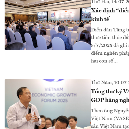
Thứ Hai, 14-07-2
Xác định “điể
kinh tế
Diễn đàn Tăng tr
thực tiễn thúc đ
8/7/2025 đã ghi 
điểm nghẽn pháp 
hai con số...
Thứ Năm, 10-07-
Tổng thư ký V
GDP hàng ngh
Theo ông Nguyễn
Việt Nam (VASEP)
sản Việt Nam tạo