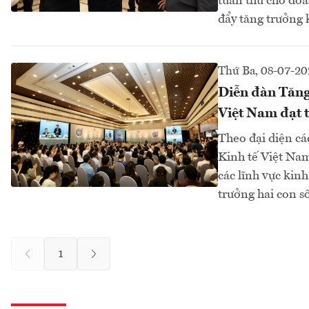
tuân thủ cho doa
đẩy tăng trưởng k
Thứ Ba, 08-07-20
Diễn đàn Tăng
Việt Nam đạt t
Theo đại diện cá
Kinh tế Việt Nam
các lĩnh vực kin
trưởng hai con số
1