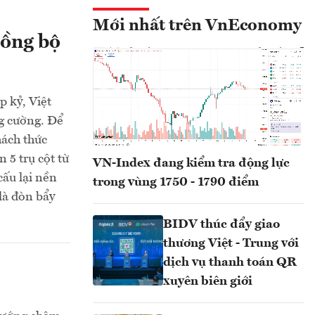
Mới nhất trên VnEconomy
đồng bộ
p kỷ, Việt
g cường. Để
hách thức
 5 trụ cột từ
VN-Index đang kiểm tra động lực
cấu lại nền
trong vùng 1750 - 1790 điểm
là đòn bẩy
BIDV thúc đẩy giao
thương Việt - Trung với
dịch vụ thanh toán QR
xuyên biên giới