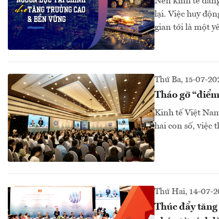
Nền kinh tế đang
lại. Việc huy độ
gian tới là một yê
Thứ Ba, 15-07-20
Tháo gỡ “điểm 
Kinh tế Việt Nam
hai con số, việc 
Thứ Hai, 14-07-2
Thúc đẩy tăng 