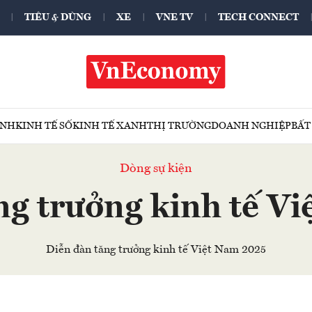
TIÊU & DÙNG
XE
VNE TV
TECH CONNECT
ÍNH
KINH TẾ SỐ
KINH TẾ XANH
THỊ TRƯỜNG
DOANH NGHIỆP
BẤT
Dòng sự kiện
ng trưởng kinh tế V
Diễn đàn tăng trưởng kinh tế Việt Nam 2025