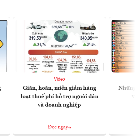
Video
g
Giãn, hoãn, miễn giảm hàng
Những n
loạt thuế phí hỗ trợ người dân
và 
và doanh nghiệp
Đọc ngay