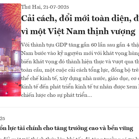
Thứ Hai, 21-07-2025
Cải cách, đổi mới toàn diện, 
vì một Việt Nam thịnh vượng
Với thành tựu GDP tăng gần 60 lần sau gần 4 thậ
Nam bước vào kỷ nguyên mới với khát vọng hùn
biến khát vọng đó thành hiện thực và vượt qua t
toàn cầu, một cuộc cải cách tổng lực, đồng bộ trên
thể chế kinh tế, xây dựng nhà nước, giáo dục, cơ 
kinh tế đến phát triển kinh tế tư nhân được xem 
chiến lược cho sự phát triển...
25
 lực tài chính cho tăng trưởng cao và bền vững