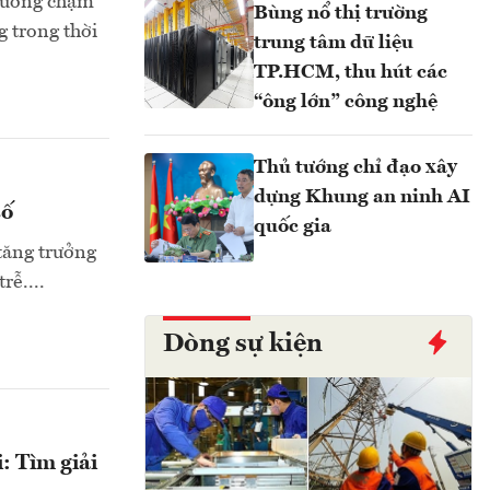
 hướng chậm
Bùng nổ thị trường
g trong thời
trung tâm dữ liệu
TP.HCM, thu hút các
“ông lớn” công nghệ
Thủ tướng chỉ đạo xây
dựng Khung an ninh AI
số
quốc gia
 tăng trưởng
rễ....
Dòng sự kiện
: Tìm giải