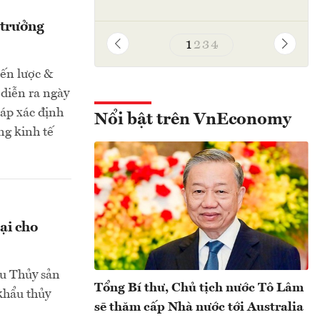
 trưởng
1
2
3
4
iến lược &
 diễn ra ngày
háp xác định
Nổi bật trên VnEconomy
ng kinh tế
ại cho
u Thủy sản
Tổng Bí thư, Chủ tịch nước Tô Lâm
khẩu thủy
sẽ thăm cấp Nhà nước tới Australia