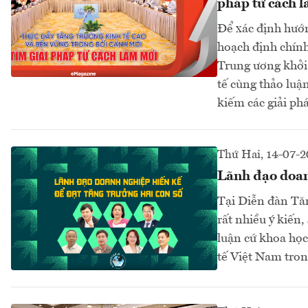
pháp từ cách 
Để xác định hướn
hoạch định chính
Trung ương khởi
tế cùng thảo luậ
kiếm các giải ph
Thứ Hai, 14-07-2
Lãnh đạo doanh
Tại Diễn đàn Tăn
rất nhiều ý kiến,
luận cứ khoa học 
tế Việt Nam trong