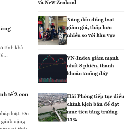
và New Zealand
Xăng dầu đồng loạt
giảm giá, thấp hơn
 tăng
nhiều so với khu vực
có tính khả
i...
VN-Index giảm mạnh
nhất 8 phiên, thanh
khoản xuống đáy
nh tế 2 con
Hải Phòng tiếp tục điều
chỉnh kịch bản để đạt
mục tiêu tăng trưởng
háp luật. Đó
13%
ra gánh nặng