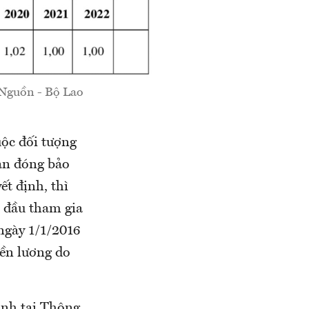
 Nguồn - Bộ Lao
uộc đối tượng
ian đóng bảo
ết định, thì
t đầu tham gia
ngày 1/1/2016
iền lương do
ịnh tại Thông