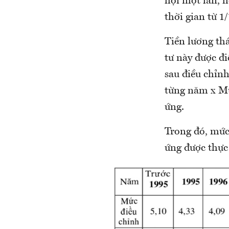
hội một lần, 
thời gian từ 1
Tiền lương th
tư này được đ
sau điều chỉn
từng năm x Mứ
ứng.
Trong đó, mức
ứng được thực