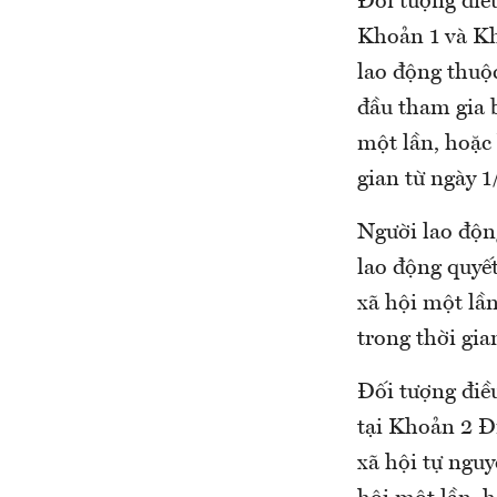
Đối tượng điều
Khoản 1 và K
lao động thuộ
đầu tham gia b
một lần, hoặc
gian từ ngày 
Người lao độn
lao động quyế
xã hội một lầ
trong thời gia
Đối tượng điề
tại Khoản 2 Đ
xã hội tự ngu