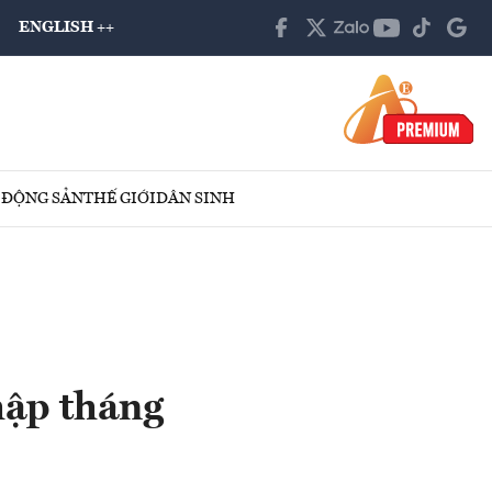
ENGLISH ++
 ĐỘNG SẢN
THẾ GIỚI
DÂN SINH
hập tháng