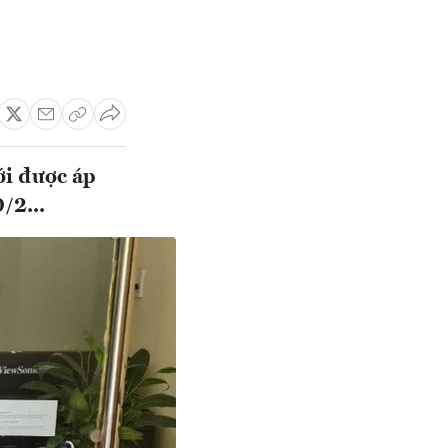
ới được áp
/2...