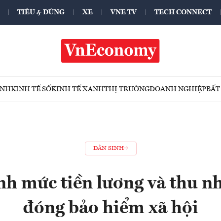
TIÊU & DÙNG
XE
VNE TV
TECH CONNECT
ÍNH
KINH TẾ SỐ
KINH TẾ XANH
THỊ TRƯỜNG
DOANH NGHIỆP
BẤT
DÂN SINH
nh mức tiền lương và thu n
đóng bảo hiểm xã hội