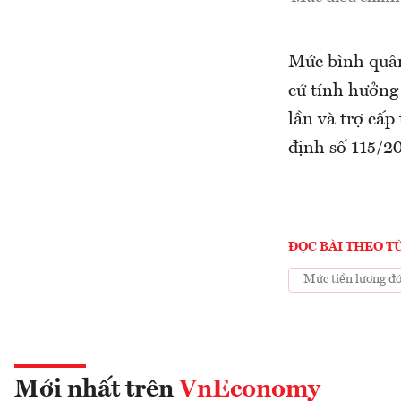
Mức bình quân
cứ tính hưởng
lần và trợ cấp
định số 115/2
ĐỌC BÀI THEO T
Mức tiền lương đó
Mới nhất trên
VnEconomy