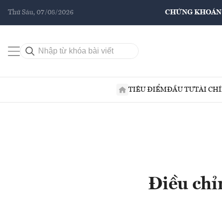
Thứ Sáu, 07/08/2026
CHỨNG KHOÁN
TIÊU ĐIỂM
ĐẦU TƯ
TÀI CH
Điều chỉ