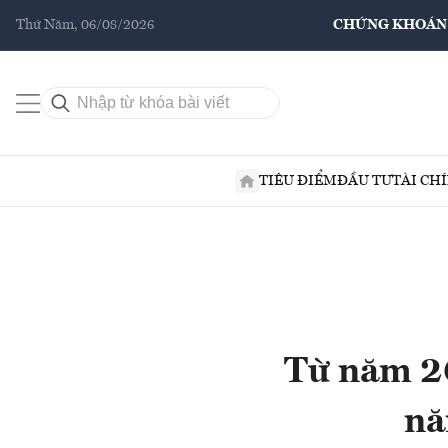
Thứ Năm, 06/08/2026
CHỨNG KHOÁN
TIÊU ĐIỂM
ĐẦU TƯ
TÀI CH
Từ năm 20
nă