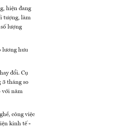
g, hiện đang
i tượng, làm
 số lượng
ó lương hưu
hay đổi. Cụ
g 3 tháng so
o với năm
ghề, công việc
iện kinh tế -