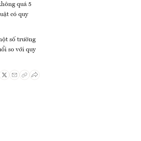
không quá 5
luật có quy
một số trường
ổi so với quy