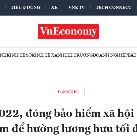
TIÊU & DÙNG
XE
VNE TV
TECH CONNECT
ÍNH
KINH TẾ SỐ
KINH TẾ XANH
THỊ TRƯỜNG
DOANH NGHIỆP
BẤT
DÂN SINH
22, đóng bảo hiểm xã hội
m để hưởng lương hưu tối 