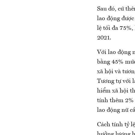
Sau đó, cứ th
lao động được
lệ tối đa 75%
2021.
Với lao động 
bằng 45% mức 
xã hội và tươ
Tương tự với 
hiểm xã hội t
tính thêm 2% 
lao động nữ c
Cách tính tỷ 
hưởng lương h