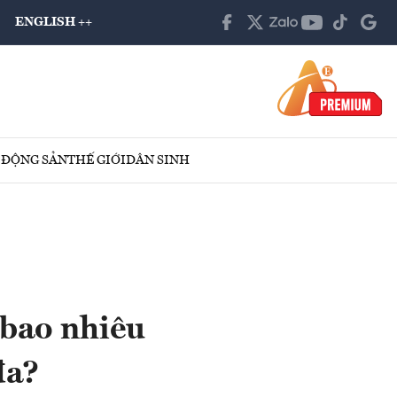
ENGLISH ++
 ĐỘNG SẢN
THẾ GIỚI
DÂN SINH
 bao nhiêu
đa?