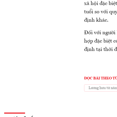
xã hội đặc bi
tuổi so với qu
định khác.
Đối với người
hợp đặc biệt c
định tại thời 
ĐỌC BÀI THEO T
Lương hưu từ nă