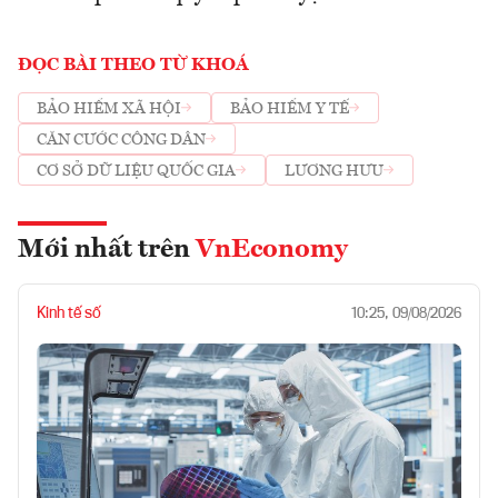
ĐỌC BÀI THEO TỪ KHOÁ
BẢO HIỂM XÃ HỘI
BẢO HIỂM Y TẾ
CĂN CƯỚC CÔNG DÂN
CƠ SỞ DỮ LIỆU QUỐC GIA
LƯƠNG HƯU
Mới nhất trên
VnEconomy
Kinh tế số
10:25, 09/08/2026