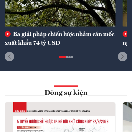
Ba giải pháp chiến lược nhằm cán mốc
xuất khẩu 74 tỷ USD
ngu
Dòng sự kiện