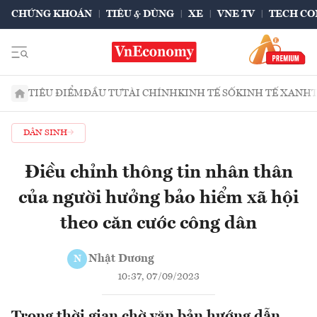
CHỨNG KHOÁN
TIÊU & DÙNG
XE
VNE TV
TECH CO
TIÊU ĐIỂM
ĐẦU TƯ
TÀI CHÍNH
KINH TẾ SỐ
KINH TẾ XANH
DÂN SINH
Điều chỉnh thông tin nhân thân
của người hưởng bảo hiểm xã hội
theo căn cước công dân
Nhật Dương
N
10:37, 07/09/2023
Trong thời gian chờ văn bản hướng dẫn,