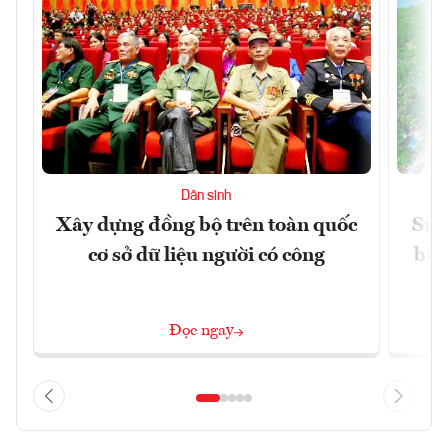
Dân sinh
Xây dựng đồng bộ trên toàn quốc
Sửa
cơ sở dữ liệu người có công
biể
Đọc ngay