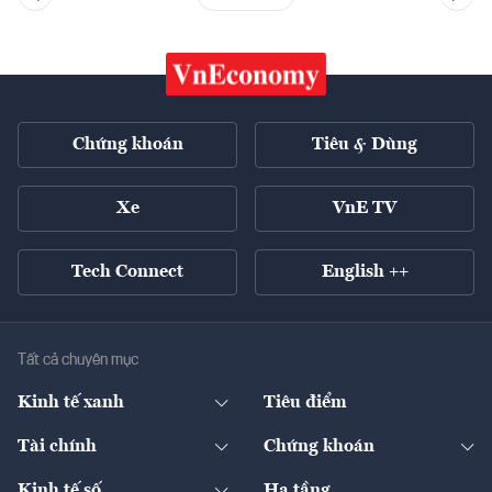
Chứng khoán
Tiêu & Dùng
Xe
VnE TV
Tech Connect
English ++
Tất cả chuyên mục
Kinh tế xanh
Tiêu điểm
Chuyển động xanh
Tài chính
Chứng khoán
Pháp lý
Ngân hàng
Doanh nghiệp niêm yết
Kinh tế số
Hạ tầng