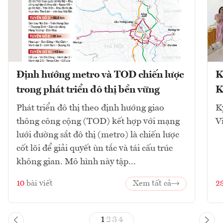
Định hướng metro và TOD chiến lược
K
trong phát triển đô thị bền vững
K
Phát triển đô thị theo định hướng giao
K
thông công cộng (TOD) kết hợp với mạng
V
lưới đường sắt đô thị (metro) là chiến lược
cốt lõi để giải quyết ùn tắc và tái cấu trúc
không gian. Mô hình này tập...
10
bài viết
Xem tất cả
2
1
2
3
4