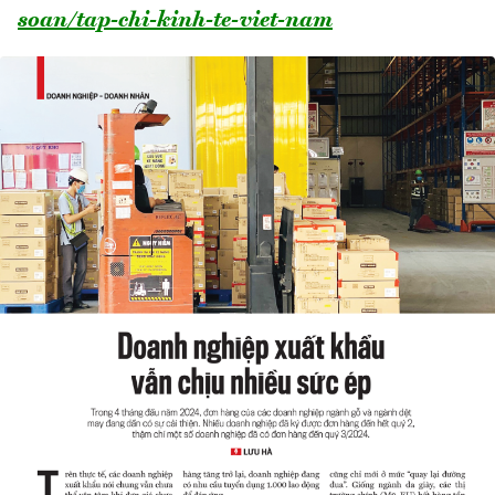
soan/tap-chi-kinh-te-viet-nam