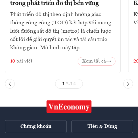
trong phát triển đô thị bền vững
K
Phát triển đô thị theo định hướng giao
K
thông công cộng (TOD) kết hợp với mạng
V
lưới đường sắt đô thị (metro) là chiến lược
cốt lõi để giải quyết ùn tắc và tái cấu trúc
không gian. Mô hình này tập...
10
bài viết
Xem tất cả
2
1
2
3
4
Chứng khoán
Tiêu & Dùng