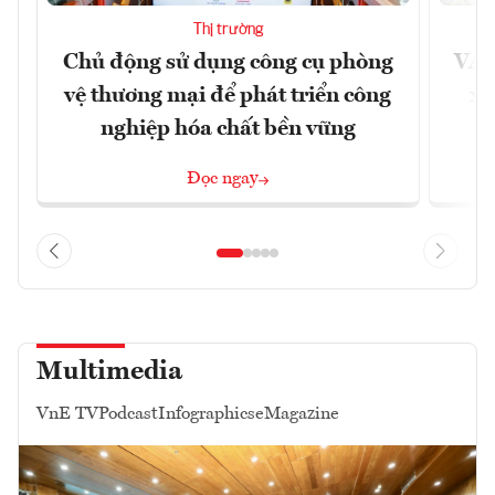
Thị trường
Chủ động sử dụng công cụ phòng
VAS
vệ thương mại để phát triển công
xu
nghiệp hóa chất bền vững
Đọc ngay
Multimedia
VnE TV
Podcast
Infographics
eMagazine