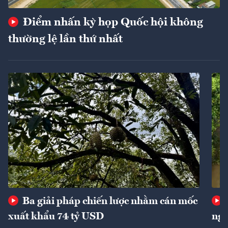
Điểm nhấn kỳ họp Quốc hội không
thường lệ lần thứ nhất
Ba giải pháp chiến lược nhằm cán mốc
xuất khẩu 74 tỷ USD
ngu