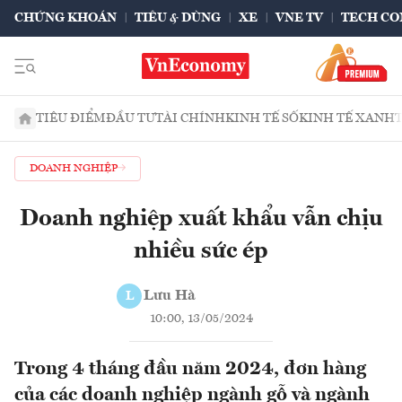
CHỨNG KHOÁN
TIÊU & DÙNG
XE
VNE TV
TECH CO
TIÊU ĐIỂM
ĐẦU TƯ
TÀI CHÍNH
KINH TẾ SỐ
KINH TẾ XANH
DOANH NGHIỆP
Doanh nghiệp xuất khẩu vẫn chịu
nhiều sức ép
Lưu Hà
L
10:00, 13/05/2024
Trong 4 tháng đầu năm 2024, đơn hàng
của các doanh nghiệp ngành gỗ và ngành