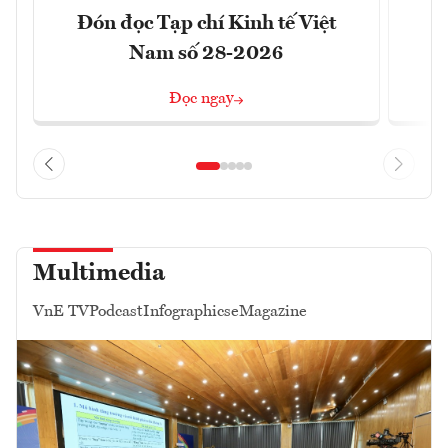
Đón đọc Tạp chí Kinh tế Việt
Đ
Nam số 28-2026
Đọc ngay
Multimedia
VnE TV
Podcast
Infographics
eMagazine