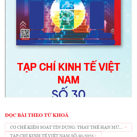
ĐỌC BÀI THEO TỪ KHOÁ
CƠ CHẾ KIỂM SOÁT TÍN DỤNG: THAY THẾ HẠN MỨC
BẰNG BỘ TIÊU CHÍ AN TOÀN
TẠP CHÍ KINH TẾ VIỆT NAM SỐ 30-2025