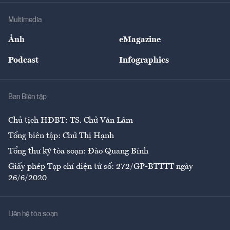
Doanh nghiệp
Địa phương
Thị trường
Bảo hiểm
Multimedia
Sự kiện
Nhân lực
Ảnh
eMagazine
Đẹp +
An sinh
Podcast
Infographics
Giải trí
Y tế
Nhà
Ban Biên tập
Ẩm thực
Chủ tịch HĐBT: TS. Chử Văn Lâm
Tổng biên tập: Chử Thị Hạnh
Tổng thư ký tòa soạn: Đào Quang Bính
Giấy phép Tạp chí điện tử số: 272/GP-BTTTT ngày
26/6/2020
Liên hệ tòa soạn