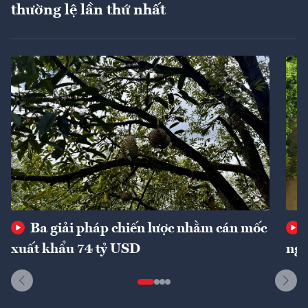
thường lệ lần thứ nhất
Ba giải pháp chiến lược nhằm cán mốc
xuất khẩu 74 tỷ USD
ngu