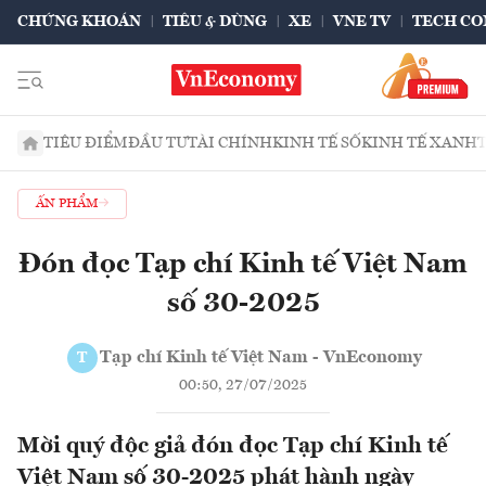
CHỨNG KHOÁN
TIÊU & DÙNG
XE
VNE TV
TECH CO
TIÊU ĐIỂM
ĐẦU TƯ
TÀI CHÍNH
KINH TẾ SỐ
KINH TẾ XANH
ẤN PHẨM
Đón đọc Tạp chí Kinh tế Việt Nam
số 30-2025
Tạp chí Kinh tế Việt Nam - VnEconomy
T
00:50, 27/07/2025
Mời quý độc giả đón đọc Tạp chí Kinh tế
Việt Nam số 30-2025 phát hành ngày