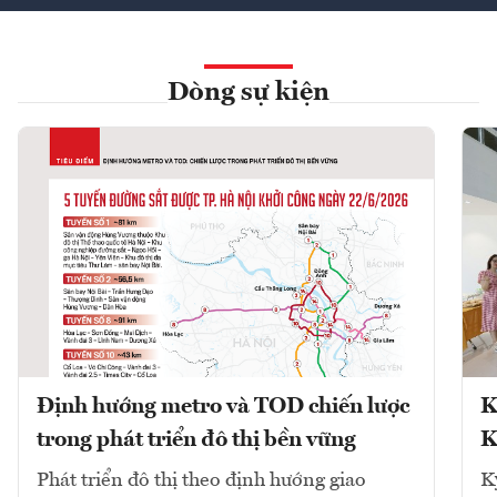
Dòng sự kiện
Định hướng metro và TOD chiến lược
K
trong phát triển đô thị bền vững
K
Phát triển đô thị theo định hướng giao
K