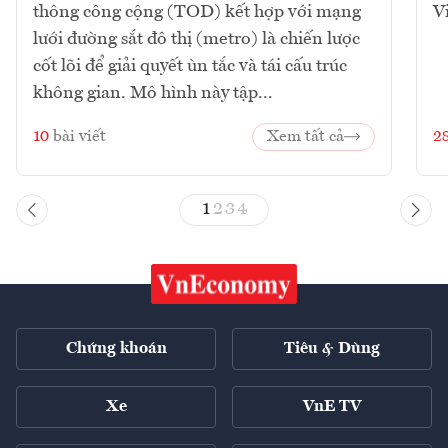
thông công cộng (TOD) kết hợp với mạng
V
lưới đường sắt đô thị (metro) là chiến lược
cốt lõi để giải quyết ùn tắc và tái cấu trúc
không gian. Mô hình này tập...
10
bài viết
Xem tất cả
2
1
2
3
4
Chứng khoán
Tiêu & Dùng
Xe
VnE TV