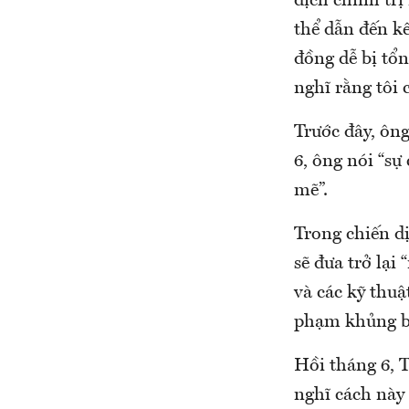
dịch chính trị
thể dẫn đến kế
đồng dễ bị tổn
nghĩ rằng tôi 
Trước đây, ôn
6, ông nói “s
mẽ”.
Trong chiến dị
sẽ đưa trở lại
và các kỹ thu
phạm khủng b
Hồi tháng 6, 
nghĩ cách này