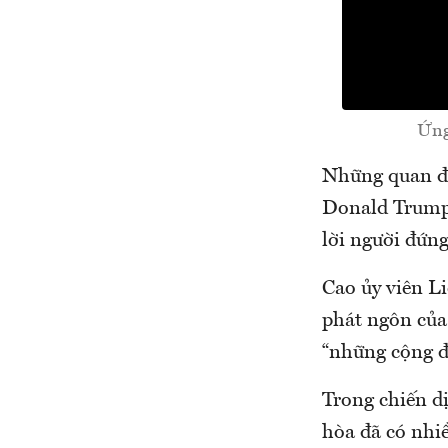
Ứng
Những quan đi
Donald Trump 
lời người đứn
Cao ủy viên L
phát ngôn của
“những cộng đ
Trong chiến d
hòa đã có nhi