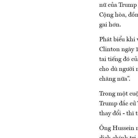
nữ của Trump 
Cộng hòa, đồn
gai hơn.
Phát biểu khi
Clinton ngày 
tai tiếng đó c
cho dù người n
chăng nữa”.
Trong một cuộ
Trump đắc cử T
thay đổi - thì 
Ông Hussein n