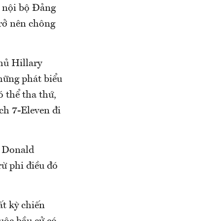
g nội bộ Đảng
rở nên chông
hủ Hillary
hững phát biểu
 thể tha thứ,
ích 7-Eleven đi
u Donald
rừ phi điều đó
t kỳ chiến