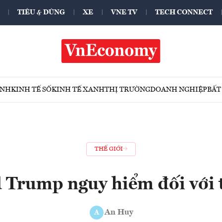
TIÊU & DÙNG
XE
VNE TV
TECH CONNECT
ÍNH
KINH TẾ SỐ
KINH TẾ XANH
THỊ TRƯỜNG
DOANH NGHIỆP
BẤT
THẾ GIỚI
 Trump nguy hiểm đối với t
An Huy
A