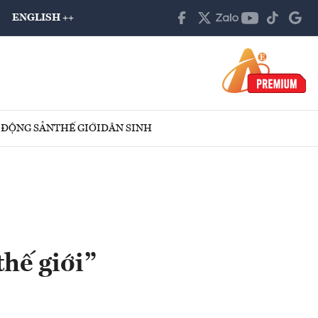
ENGLISH ++
 ĐỘNG SẢN
THẾ GIỚI
DÂN SINH
hế giới”