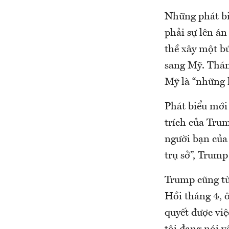
Những phát biể
phải sự lên á
thề xây một b
sang Mỹ. Thán
Mỹ là “những k
Phát biểu mới 
trích của Trum
người bạn của
trụ sở”, Trump
Trump cũng từ
Hồi tháng 4, ô
quyết được việ