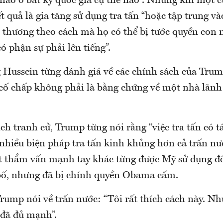
 nào ở bất kỳ quốc gia cụ thể nào”. Nhưng khi một 
t quả là gia tăng sử dụng tra tấn “hoặc tập trung v
 thương theo cách mà họ có thể bị tước quyền con n
có phận sự phải lên tiếng”.
g Hussein từng đánh giá về các chính sách của Tru
ự cố chấp không phải là bằng chứng về một nhà lãn
ch tranh cử, Trump từng nói rằng “việc tra tấn có t
 “nhiều biện pháp tra tấn kinh khủng hơn cả trấn nư
ật thẩm vấn mạnh tay khác từng được Mỹ sử dụng đố
ố, nhưng đã bị chính quyền Obama cấm.
Trump nói về trấn nước: “Tôi rất thích cách này. N
 đã đủ mạnh”.