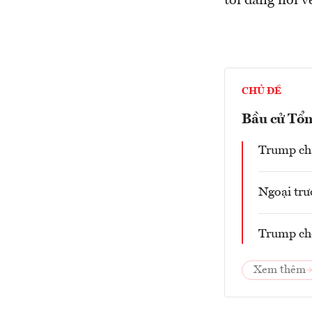
tôi đang nói v
CHỦ ĐỀ
Bầu cử Tổ
Trump chấ
Ngoại tr
Trump chọ
Xem thêm