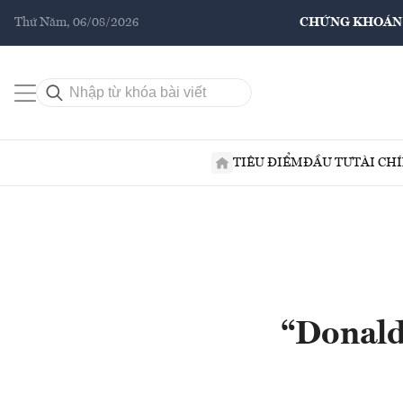
Thứ Năm, 06/08/2026
CHỨNG KHOÁN
TIÊU ĐIỂM
ĐẦU TƯ
TÀI CH
“Donald