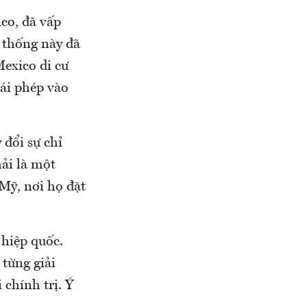
co, đã vấp
 thống này đã
exico di cư
ái phép vào
 đổi sự chỉ
hải là một
Mỹ, nơi họ đặt
hiệp quốc.
 từng giải
 chính trị. Ý