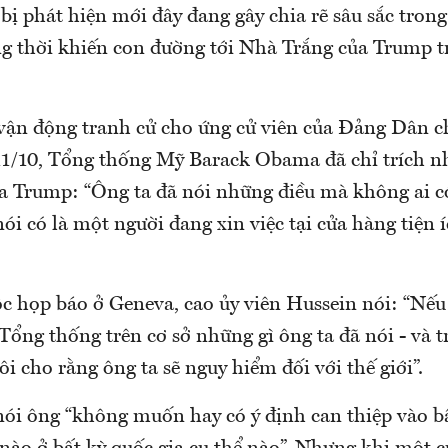
bị phát hiện mới đây đang gây chia rẽ sâu sắc tron
g thời khiến con đường tới Nhà Trắng của Trump t
 vận động tranh cử cho ứng cử viên của Đảng Dân c
11/10, Tổng thống Mỹ Barack Obama đã chỉ trích n
ủa Trump: “Ông ta đã nói những điều mà không ai có
ói có là một người đang xin việc tại cửa hàng tiện 
c họp báo ở Geneva, cao ủy viên Hussein nói: “Nế
ổng thống trên cơ sở những gì ông ta đã nói - và t
tôi cho rằng ông ta sẽ nguy hiểm đối với thế giới”.
ói ông “không muốn hay có ý định can thiệp vào bấ