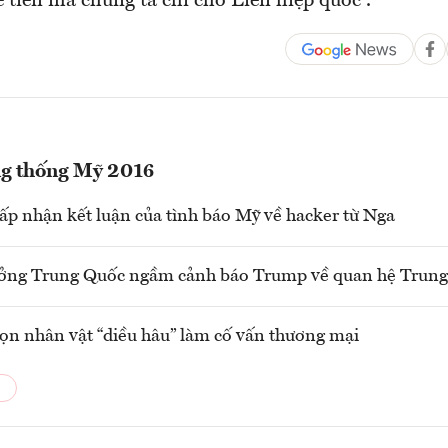
ề tiền mà chúng ta chi cho Liên hiệp quốc”.
ng thống Mỹ 2016
p nhận kết luận của tình báo Mỹ về hacker từ Nga
ưởng Trung Quốc ngầm cảnh báo Trump về quan hệ Trun
n nhân vật “diều hâu” làm cố vấn thương mại