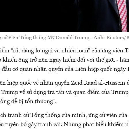
 cử viên Tổng thống Mỹ Donald Trump - Ảnh: Reuters/
ểm “rất đáng lo ngại và nhiễu loạn” của ứng viên
khiến ông trở nên nguy hiểm đối với thế giới - hã
g đầu cơ quan nhân quyền của Liên hiệp quốc ngày 
iên hiệp quốc về nhân quyền Zeid Raad al-Hussein
 Trump về sử dụng tra tấn và quan điểm của Trump 
ồng dễ bị tổn thương”.
ịch tranh cử Tổng thống của mình, ứng cử viên củ
ều tuyên bố gây tranh cãi. Những phát biểu khiếm n