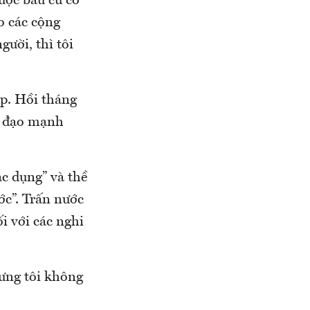
cuộc bầu cử có
ào các cộng
gười, thì tôi
mp. Hồi tháng
h đạo mạnh
ác dụng” và thề
ớc”. Trấn nước
i với các nghi
hưng tôi không