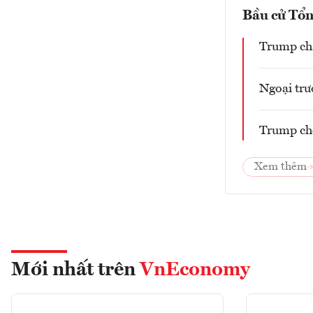
Bầu cử Tổ
Trump chấ
Ngoại tr
Trump chọ
Xem thêm
Mới nhất trên
VnEconomy