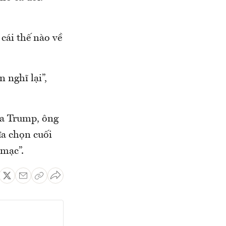
cái thế nào về
 nghĩ lại”,
ủa Trump, ông
ựa chọn cuối
 mạc”.