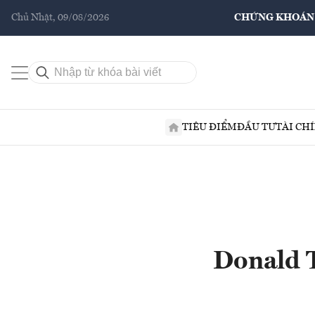
Chủ Nhật, 09/08/2026
CHỨNG KHOÁN
TIÊU ĐIỂM
ĐẦU TƯ
TÀI CH
Donald T