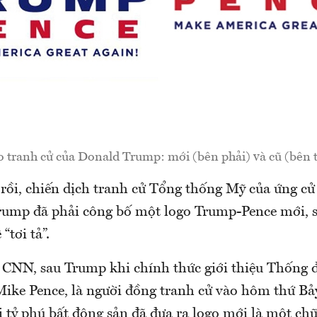
 tranh cử của Donald Trump: mới (bên phải) và cũ (bên t
 rồi, chiến dịch tranh cử Tổng thống Mỹ của ứng cử
ump đã phải công bố một logo Trump-Pence mới, s
“tơi tả”.
 CNN, sau Trump khi chính thức giới thiệu Thống 
Mike Pence, là người đồng tranh cử vào hôm thứ Bảy
vị tỷ phú bất động sản đã đưa ra logo mới là một 