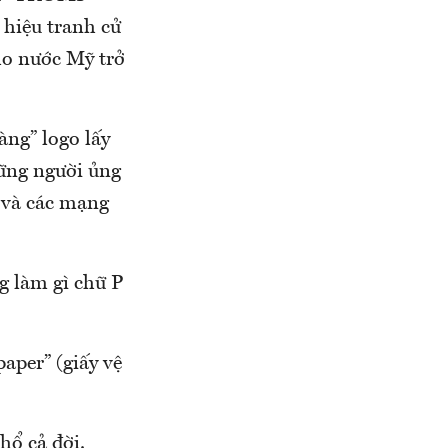
 hiệu tranh cử
ho nước Mỹ trở
àng” logo lấy
hững người ủng
r và các mạng
g làm gì chữ P
paper” (giấy vệ
hổ cả đời.