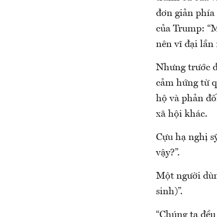
đơn giản phía
của Trump: “M
nên vĩ đại lần
Nhưng trước đ
cảm hứng từ q
hộ và phản đối
xã hội khác.
Cựu hạ nghị s
vậy?”.
Một người dùng
sinh)”.
“Chúng ta đều