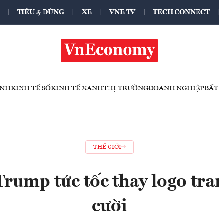
TIÊU & DÙNG
XE
VNE TV
TECH CONNECT
ÍNH
KINH TẾ SỐ
KINH TẾ XANH
THỊ TRƯỜNG
DOANH NGHIỆP
BẤT
THẾ GIỚI
rump tức tốc thay logo tra
cười