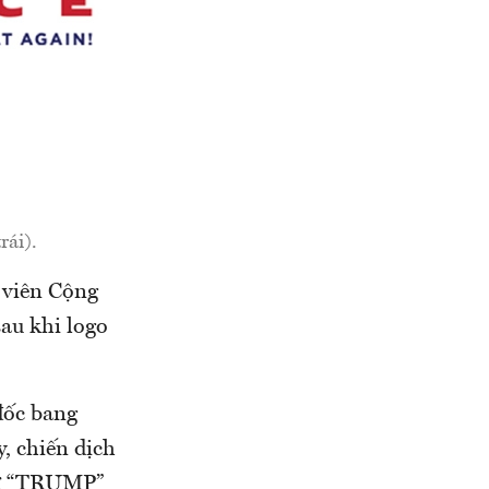
rái).
 viên Cộng
au khi logo
đốc bang
, chiến dịch
chữ “TRUMP”