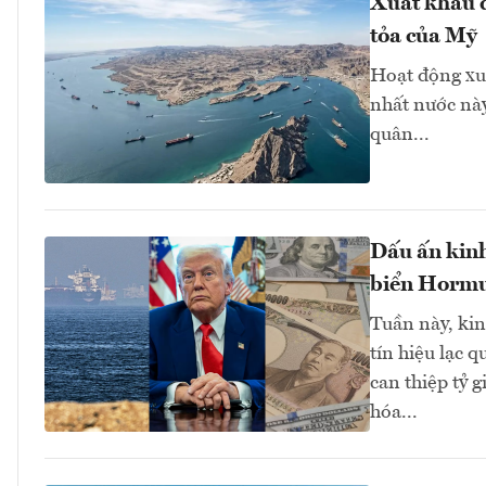
Xuất khẩu d
tỏa của Mỹ
Hoạt động xu
nhất nước này
quân...
Dấu ấn kinh
biển Hormuz
Tuần này, kinh
tín hiệu lạc 
can thiệp tỷ 
hóa...