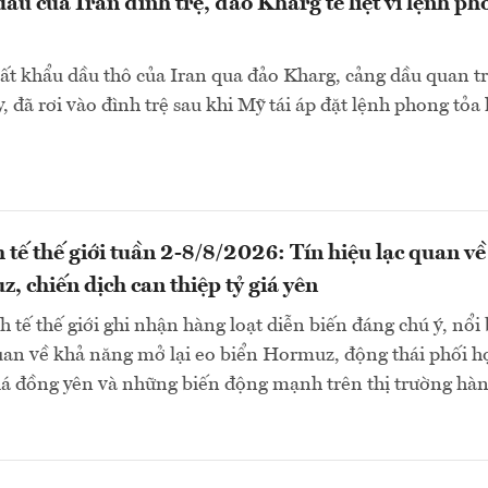
ầu của Iran đình trệ, đảo Kharg tê liệt vì lệnh ph
ất khẩu dầu thô của Iran qua đảo Kharg, cảng dầu quan t
, đã rơi vào đình trệ sau khi Mỹ tái áp đặt lệnh phong tỏa 
 tế thế giới tuần 2-8/8/2026: Tín hiệu lạc quan về
, chiến dịch can thiệp tỷ giá yên
 tế thế giới ghi nhận hàng loạt diễn biến đáng chú ý, nổi 
quan về khả năng mở lại eo biển Hormuz, động thái phối h
giá đồng yên và những biến động mạnh trên thị trường hà