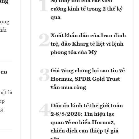
1
Sự thay đổi của các siêu
ong
cường kinh tế trong 2 thế kỷ
qua
rọng
hải
2
Xuất khẩu dầu của Iran đình
trệ, đảo Kharg tê liệt vì lệnh
phong tỏa của Mỹ
3
Giá vàng chững lại sau tin về
 eo
Hormuz, SPDR Gold Trust
vẫn mua ròng
bật là
ợp
4
Dấu ấn kinh tế thế giới tuần
ng
2-8/8/2026: Tín hiệu lạc
quan về eo biển Hormuz,
chiến dịch can thiệp tỷ giá