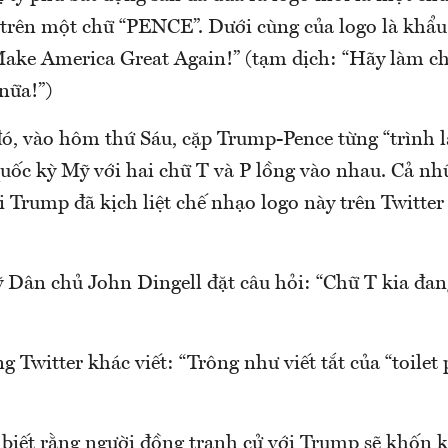
 trên một chữ “PENCE”. Dưới cùng của logo là khẩu
ake America Great Again!” (tạm dịch: “Hãy làm c
 nữa!”)
ó, vào hôm thứ Sáu, cặp Trump-Pence từng “trình l
uốc kỳ Mỹ với hai chữ T và P lồng vào nhau. Cả n
 Trump đã kịch liệt chế nhạo logo này trên Twitte
ỹ Dân chủ John Dingell đặt câu hỏi: “Chữ T kia đan
 Twitter khác viết: “Trông như viết tắt của “toilet 
 biết rằng người đồng tranh cử với Trump sẽ khốn k