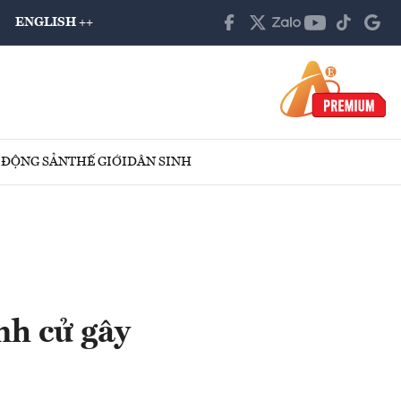
ENGLISH ++
 ĐỘNG SẢN
THẾ GIỚI
DÂN SINH
nh cử gây