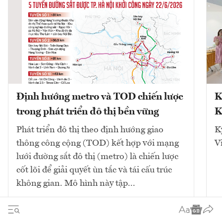
Định hướng metro và TOD chiến lược
K
trong phát triển đô thị bền vững
K
Phát triển đô thị theo định hướng giao
K
thông công cộng (TOD) kết hợp với mạng
V
lưới đường sắt đô thị (metro) là chiến lược
cốt lõi để giải quyết ùn tắc và tái cấu trúc
không gian. Mô hình này tập...
10
bài viết
Xem tất cả
2