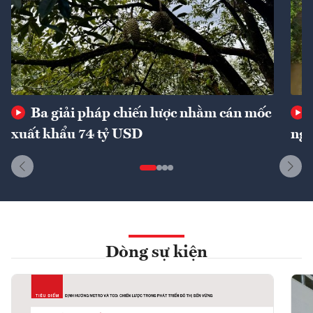
Ba giải pháp chiến lược nhằm cán mốc
xuất khẩu 74 tỷ USD
ngu
Dòng sự kiện