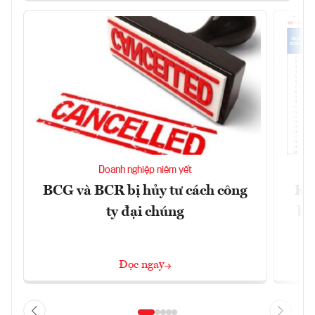
Doanh nghiệp niêm yết
BCG và BCR bị hủy tư cách công
Kh
ty đại chúng
ba
Đọc ngay