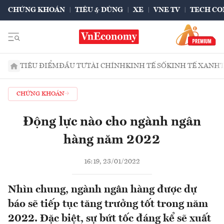
CHỨNG KHOÁN
TIÊU & DÙNG
XE
VNE TV
TECH CO
TIÊU ĐIỂM
ĐẦU TƯ
TÀI CHÍNH
KINH TẾ SỐ
KINH TẾ XANH
CHỨNG KHOÁN
Động lực nào cho ngành ngân
hàng năm 2022
16:19, 23/01/2022
Nhìn chung, ngành ngân hàng được dự
báo sẽ tiếp tục tăng trưởng tốt trong năm
2022. Đặc biệt, sự bứt tốc đáng kể sẽ xuất