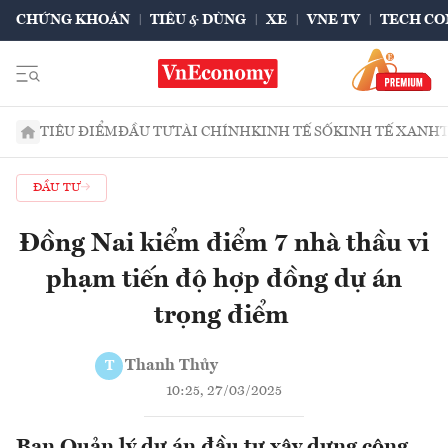
CHỨNG KHOÁN
TIÊU & DÙNG
XE
VNE TV
TECH CO
TIÊU ĐIỂM
ĐẦU TƯ
TÀI CHÍNH
KINH TẾ SỐ
KINH TẾ XANH
ĐẦU TƯ
Đồng Nai kiểm điểm 7 nhà thầu vi
phạm tiến độ hợp đồng dự án
trọng điểm
Thanh Thủy
T
10:25, 27/03/2025
Ban Quản lý dự án đầu tư xây dựng công