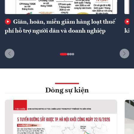
Giãn, hoãn, miễn giảm hàng loạt thuế
phí hỗ trợ người dân và doanh nghiệp
kin
Dòng sự kiện