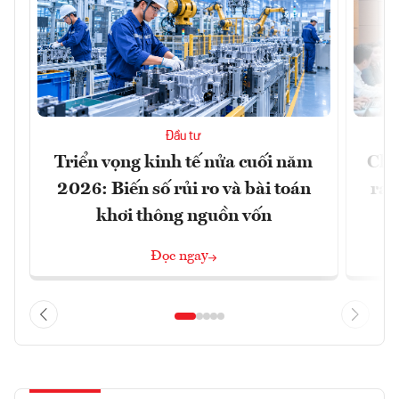
Đầu tư
Triển vọng kinh tế nửa cuối năm
Chủ
2026: Biến số rủi ro và bài toán
ra 
khơi thông nguồn vốn
Đọc ngay