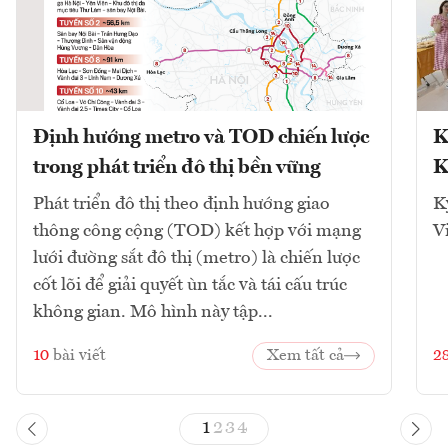
Định hướng metro và TOD chiến lược
K
trong phát triển đô thị bền vững
K
Phát triển đô thị theo định hướng giao
K
thông công cộng (TOD) kết hợp với mạng
V
lưới đường sắt đô thị (metro) là chiến lược
cốt lõi để giải quyết ùn tắc và tái cấu trúc
không gian. Mô hình này tập...
10
bài viết
Xem tất cả
2
1
2
3
4