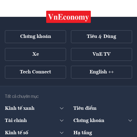
Chứng khoán
Tiêu & Dùng
Xe
VnE TV
Tech Connect
English ++
Tất cả chuyên mục
Kinh tế xanh
Tiêu điểm
Chuyển động xanh
Tài chính
Chứng khoán
Pháp lý
Ngân hàng
Doanh nghiệp niêm yết
Kinh tế số
Hạ tầng