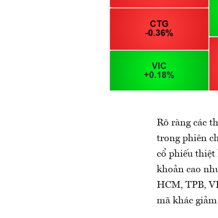
Rõ ràng các t
trong phiên c
cổ phiếu thiệt
khoản cao như
HCM, TPB, VRE
mã khác giảm 