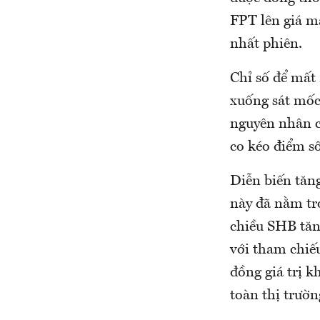
FPT lên giá m
nhất phiên.
Chỉ số để mất
xuống sát mốc
nguyên nhân c
co kéo điểm số
Diễn biến tăn
này đã nằm t
chiều SHB tăn
với tham chiế
đồng giá trị k
toàn thị trườn