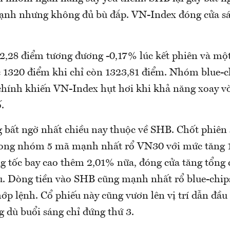
ạnh nhưng không đủ bù đắp. VN-Index đóng cửa s
 2,28 điểm tương đương -0,17% lúc kết phiên và một
 1320 điểm khi chỉ còn 1323,81 điểm. Nhóm blue-ch
hính khiến VN-Index hụt hơi khi khả năng xoay v
.
g bất ngờ nhất chiều nay thuộc về SHB. Chốt phiên 
rong nhóm 5 mã mạnh nhất rổ VN30 với mức tăng 
g tốc bay cao thêm 2,01% nữa, đóng cửa tăng tổng
u. Dòng tiền vào SHB cũng mạnh nhất rổ blue-chips
hớp lệnh. Cổ phiếu này cũng vươn lên vị trí dẫn đầ
g dù buổi sáng chỉ đứng thứ 3.