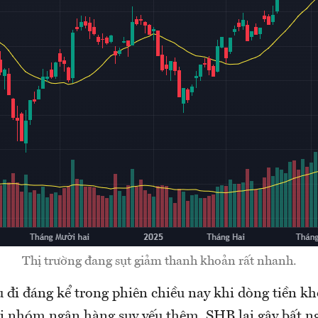
Thị trường đang sụt giảm thanh khoản rất nhanh.
 đi đáng kể trong phiên chiều nay khi dòng tiền kh
i nhóm ngân hàng suy yếu thêm. SHB lại gây bất n