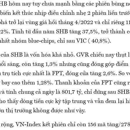
HB hôm nay tuy chưa mạnh bằng các phiên bùng n
biến kết thúc nhịp điều chỉnh nhẹ 2 phiên liền trướ
há trở lại vùng giá hồi tháng 4/2022 và chỉ riêng 1
22%. Tính từ đầu năm SHB tăng 37,5%, trở thành c
nhất nhóm blue-chips, chỉ sau VIC ( 40,8%).
của SHB là vốn hóa khá nhỏ. GVR chiều nay thụt l
buổi sáng, còn tăng 1,3% nhưng cũng đóng góp điểm
trụ tích cực nhất là FPT, đóng cửa tăng 2,6%. So v
 bay cao thêm 1,28%. Thanh khoản của FPT cũng rấ
và tính chung cả ngày là 801,7 tỷ, chỉ đứng sau SHB
 thấy dòng tiền cực kỳ tập trung và vẫn đem lại hi
ớn thị trường không được như vậy.
ộ rộng, VN-Index kết phiên chỉ còn 156 mã tăng/27