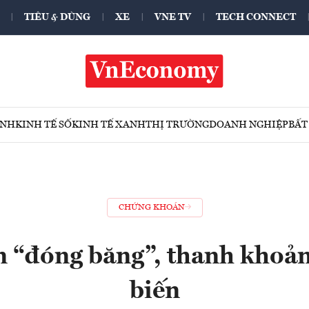
TIÊU & DÙNG
XE
VNE TV
TECH CONNECT
ÍNH
KINH TẾ SỐ
KINH TẾ XANH
THỊ TRƯỜNG
DOANH NGHIỆP
BẤT
CHỨNG KHOÁN
n “đóng băng”, thanh khoản
biến