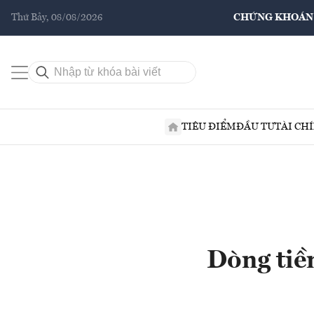
Thứ Bảy, 08/08/2026
CHỨNG KHOÁN
TIÊU ĐIỂM
ĐẦU TƯ
TÀI CH
Dòng tiề