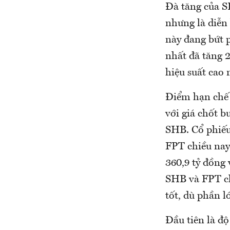
Đà tăng của S
nhưng là diễn 
này đang bứt p
nhất đã tăng 
hiệu suất cao 
Điểm hạn chế 
với giá chốt 
SHB. Cổ phiếu 
FPT chiều nay
360,9 tỷ đồng 
SHB và FPT cho
tốt, dù phần l
Đầu tiên là đ