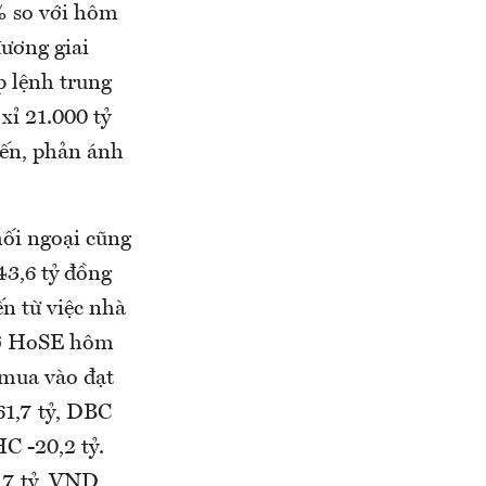
% so với hôm
đương giai
p lệnh trung
xỉ 21.000 tỷ
iến, phản ánh
hối ngoại cũng
43,6 tỷ đồng
ến từ việc nhà
a ở HoSE hôm
 mua vào đạt
61,7 tỷ, DBC
HC -20,2 tỷ.
,7 tỷ, VND