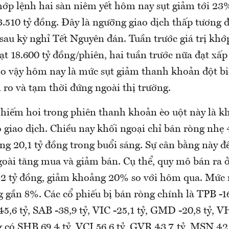
khớp lệnh hai sàn niêm yết hôm nay sụt giảm tới 23
3.510 tỷ đồng. Đây là ngưỡng giao dịch thấp tương 
sau kỳ nghỉ Tết Nguyên đán. Tuần trước giá trị khớ
ạt 18.600 tỷ đồng/phiên, hai tuần trước nữa đạt xấp 
o vậy hôm nay là mức sụt giảm thanh khoản đột b
i ro và tạm thời đứng ngoài thị trường.
 hiếm hoi trong phiên thanh khoản èo uột này là k
 giao dịch. Chiều nay khối ngoại chỉ bán ròng nhẹ 
ng 20,1 tỷ đồng trong buổi sáng. Sự cân bằng này đ
goài tăng mua và giảm bán. Cụ thể, quy mô bán r
442 tỷ đồng, giảm khoảng 20% so với hôm qua. Mức
ng gần 8%. Các cổ phiếu bị bán ròng chính là TPB -1
-45,6 tỷ, SAB -38,9 tỷ, VIC -25,1 tỷ, GMD -20,8 tỷ, V
 có SHB 69,4 tỷ, VCI 56,6 tỷ, GVR 43,7 tỷ, MSN 42