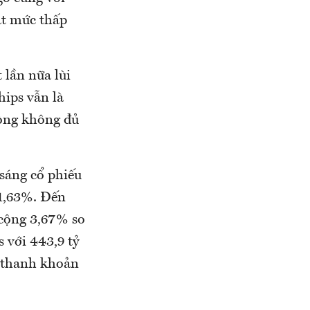
át mức thấp
 lần nữa lùi
ips vẫn là
òng không đủ
sáng cổ phiếu
1,63%. Đến
 cộng 3,67% so
 với 443,9 tỷ
u thanh khoản