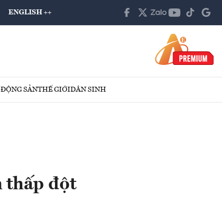
ENGLISH ++
 ĐỘNG SẢN
THẾ GIỚI
DÂN SINH
 thấp đột