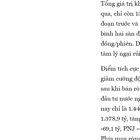
Tổng giá trị 
qua, chỉ còn 1
đoạn trước và 
bình hai sàn đ
đồng/phiên. D
tâm lý ngại rủ
Điểm tích cực
giảm cường độ
sau khi bán rò
đầu tư nước n
nay chỉ là 1.
1.378,9 tỷ, tă
-69,1 tỷ, PNJ 
Phía mua ròng