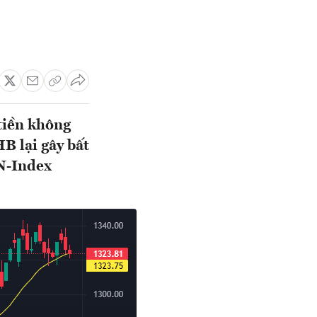
tiền không
B lại gây bất
N-Index