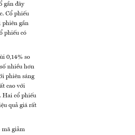
ổ gần đây
c. Cổ phiếu
1 phiên gần
ổ phiếu có
ùi 0,14% so
 số nhiều hơn
ới phiên sáng
t cao với
. Hai cổ phiếu
ệu quả giá rất
8 mã giảm