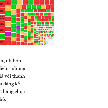
à mạnh hơn
 điểm) nhưng
iá với thanh
u đáng kể.
à hàng chục
hỏ.