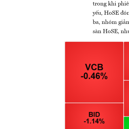
trong khi phi
yếu, HoSE đón
ba, nhóm giảm
sàn HoSE, như