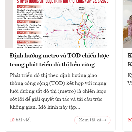
Định hướng metro và TOD chiến lược
K
trong phát triển đô thị bền vững
K
Phát triển đô thị theo định hướng giao
K
thông công cộng (TOD) kết hợp với mạng
V
lưới đường sắt đô thị (metro) là chiến lược
cốt lõi để giải quyết ùn tắc và tái cấu trúc
không gian. Mô hình này tập...
10
bài viết
Xem tất cả
2