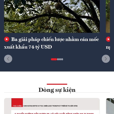
Ba giải pháp chiến lược nhằm cán mốc
xuất khẩu 74 tỷ USD
ngu
Dòng sự kiện