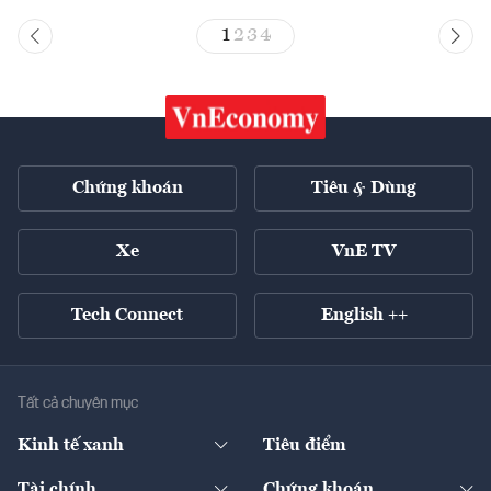
1
2
3
4
Chứng khoán
Tiêu & Dùng
Xe
VnE TV
Tech Connect
English ++
Tất cả chuyên mục
Kinh tế xanh
Tiêu điểm
Chuyển động xanh
Tài chính
Chứng khoán