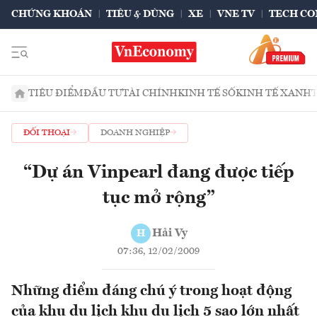
CHỨNG KHOÁN
TIÊU & DÙNG
XE
VNE TV
TECH CO
TIÊU ĐIỂM
ĐẦU TƯ
TÀI CHÍNH
KINH TẾ SỐ
KINH TẾ XANH
ĐỐI THOẠI
DOANH NGHIỆP
“Dự án Vinpearl đang được tiếp
tục mở rộng”
Hải Vy
H
07:36, 12/02/2009
Những điểm đáng chú ý trong hoạt động
của khu du lịch khu du lịch 5 sao lớn nhất