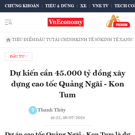
CHỨNG KHOÁN
TIÊU & DÙNG
XE
VNE TV
TECH CO
TIÊU ĐIỂM
ĐẦU TƯ
TÀI CHÍNH
KINH TẾ SỐ
KINH TẾ XANH
ĐẦU TƯ
Dự kiến cần 45.000 tỷ đồng xây
dựng cao tốc Quảng Ngãi - Kon
Tum
Thanh Thủy
T
16:22, 09/07/2025
Dự án cao tốc Quảng Ngãi - Kon Tum là dự