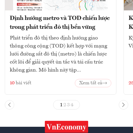
Định hướng metro và TOD chiến lược
K
trong phát triển đô thị bền vững
K
Phát triển đô thị theo định hướng giao
K
thông công cộng (TOD) kết hợp với mạng
V
lưới đường sắt đô thị (metro) là chiến lược
cốt lõi để giải quyết ùn tắc và tái cấu trúc
không gian. Mô hình này tập...
10
bài viết
Xem tất cả
2
1
2
3
4