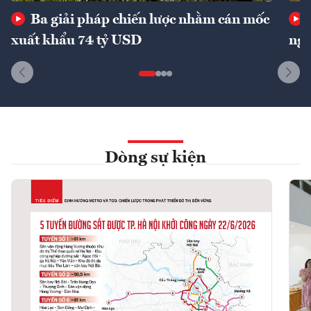
Ba giải pháp chiến lược nhằm cán mốc
xuất khẩu 74 tỷ USD
ngu
Dòng sự kiện