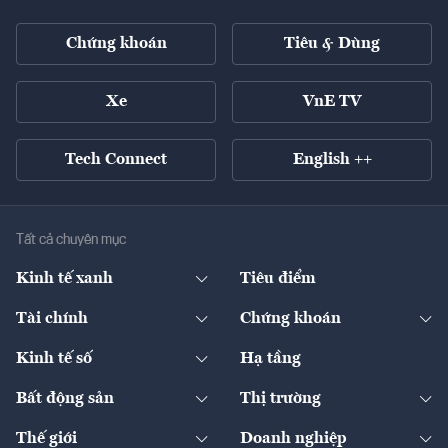
Chứng khoán
Tiêu & Dùng
Xe
VnE TV
Tech Connect
English ++
Tất cả chuyên mục
Kinh tế xanh
Tiêu điểm
Chuyển động xanh
Tài chính
Chứng khoán
Pháp lý
Ngân hàng
Doanh nghiệp niêm yết
Kinh tế số
Hạ tầng
Thương hiệu xanh
Thị trường vốn
Thị trường
Sản phẩm - Thị trường
Bất động sản
Thị trường
Diễn đàn
Thuế
Đầu tư
Tài sản số
Chính sách
Xuất nhập khẩu
Thế giới
Doanh nghiệp