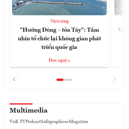
Thị trường
"Hướng Đông – tỏa Tây": Tầm
Việt
nhìn tổ chức lại không gian phát
g
triển quốc gia
Đọc ngay
Multimedia
VnE TV
Podcast
Infographics
eMagazine