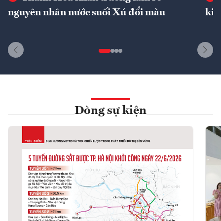
nguyên nhân nước suối Xú đổi màu
kin
Dòng sự kiện