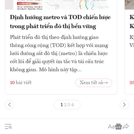
Định hướng metro và TOD chiến lược
K
trong phát triển đô thị bền vững
K
Phát triển đô thị theo định hướng giao
K
thông công cộng (TOD) kết hợp với mạng
V
lưới đường sắt đô thị (metro) là chiến lược
cốt lõi để giải quyết ùn tắc và tái cấu trúc
không gian. Mô hình này tập...
10
bài viết
Xem tất cả
2
1
2
3
4