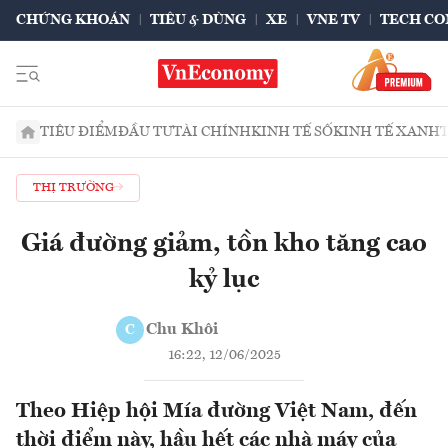
CHỨNG KHOÁN
TIÊU & DÙNG
XE
VNE TV
TECH CO
TIÊU ĐIỂM
ĐẦU TƯ
TÀI CHÍNH
KINH TẾ SỐ
KINH TẾ XANH
THỊ TRƯỜNG
Giá đường giảm, tồn kho tăng cao
kỷ lục
Chu Khôi
C
16:22, 12/06/2025
Theo Hiệp hội Mía đường Việt Nam, đến
thời điểm này, hầu hết các nhà máy của