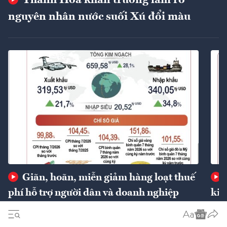
nguyên nhân nước suối Xú đổi màu
Giãn, hoãn, miễn giảm hàng loạt thuế
phí hỗ trợ người dân và doanh nghiệp
kin