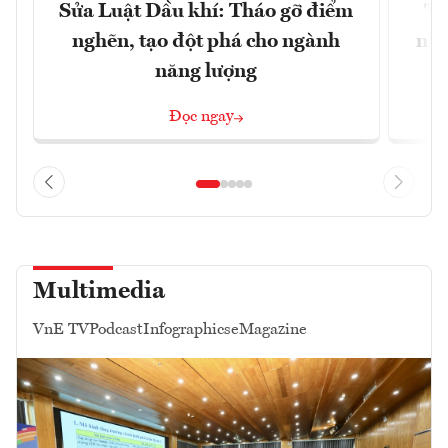
Sửa Luật Dầu khí: Tháo gỡ điểm
"H
nghẽn, tạo đột phá cho ngành
nhì
năng lượng
Đọc ngay
Multimedia
VnE TV
Podcast
Infographics
eMagazine