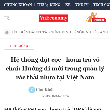
CHỨNG KHOÁN
TIÊU & DÙNG
XE
VNE TV
TECH CO
TIÊU ĐIỂM
ĐẦU TƯ
TÀI CHÍNH
KINH TẾ SỐ
KINH TẾ XANH
THỊ TRƯỜNG
Hệ thống đặt cọc - hoàn trả vỏ
chai: Hướng đi mới trong quản lý
rác thải nhựa tại Việt Nam
Chu Khôi
C
17:03, 16/06/2025
Hệ thống Đặt cọc - hoàn trả (DRS) là mô