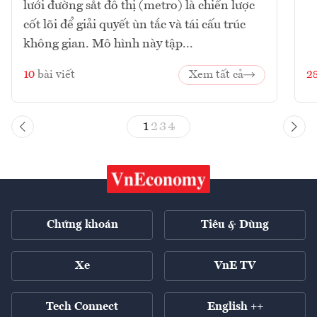
lưới đường sắt đô thị (metro) là chiến lược
cốt lõi để giải quyết ùn tắc và tái cấu trúc
không gian. Mô hình này tập...
10
bài viết
Xem tất cả
2
1
2
3
4
Chứng khoán
Tiêu & Dùng
Xe
VnE TV
Tech Connect
English ++