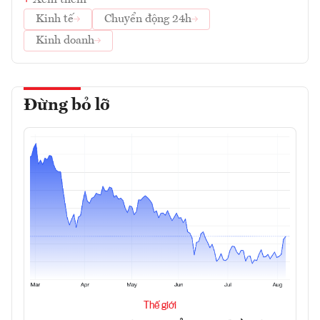
Xem thêm
Kinh tế
Chuyển động 24h
Kinh doanh
Đừng bỏ lỡ
Thế giới