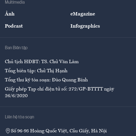
Multimedia
Sự kiện
Nhân lực
Ảnh
eMagazine
Đẹp +
An sinh
Podcast
Infographics
Giải trí
Y tế
Nhà
Ban Biên tập
Ẩm thực
Chủ tịch HĐBT: TS. Chử Văn Lâm
Tổng biên tập: Chử Thị Hạnh
Tổng thư ký tòa soạn: Đào Quang Bính
Giấy phép Tạp chí điện tử số: 272/GP-BTTTT ngày
26/6/2020
Liên hệ tòa soạn
Số 96-98 Hoàng Quốc Việt, Cầu Giấy, Hà Nội