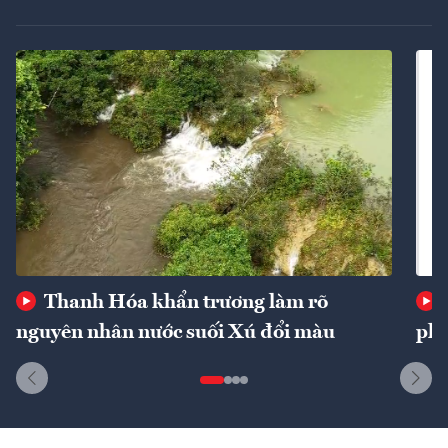
Thanh Hóa khẩn trương làm rõ
nguyên nhân nước suối Xú đổi màu
phí