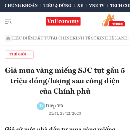
CHỨNG KHOÁN
TIÊU & DÙNG
XE
VNE TV
TECH CO
TIÊU ĐIỂM
ĐẦU TƯ
TÀI CHÍNH
KINH TẾ SỐ
KINH TẾ XANH
THẾ GIỚI
Giá mua vàng miếng SJC tụt gần 5
triệu đồng/lượng sau công điện
của Chính phủ
Điệp Vũ
Đ
21:51, 28/12/2023
Giả sử một nhà đầu tư mua vàng miếng