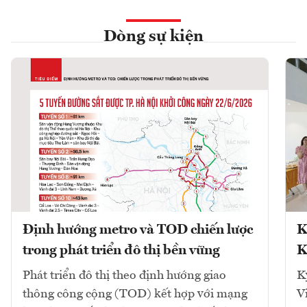
Dòng sự kiện
Định hướng metro và TOD chiến lược
K
trong phát triển đô thị bền vững
K
Phát triển đô thị theo định hướng giao
K
thông công cộng (TOD) kết hợp với mạng
V