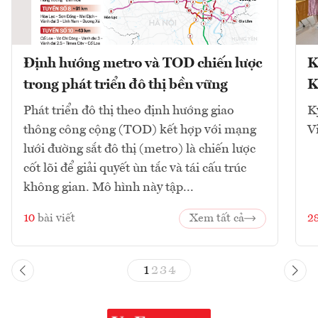
Định hướng metro và TOD chiến lược
K
trong phát triển đô thị bền vững
K
Phát triển đô thị theo định hướng giao
K
thông công cộng (TOD) kết hợp với mạng
V
lưới đường sắt đô thị (metro) là chiến lược
cốt lõi để giải quyết ùn tắc và tái cấu trúc
không gian. Mô hình này tập...
10
bài viết
Xem tất cả
2
1
2
3
4