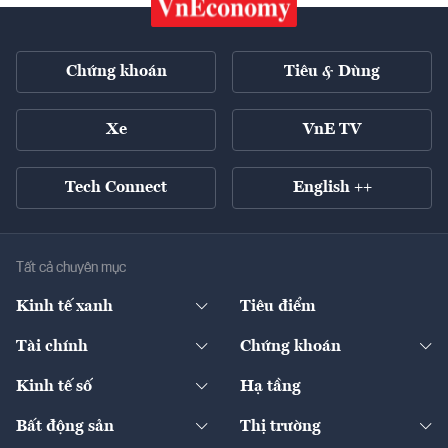
Chứng khoán
Tiêu & Dùng
Xe
VnE TV
Tech Connect
English ++
Tất cả chuyên mục
Kinh tế xanh
Tiêu điểm
Chuyển động xanh
Tài chính
Chứng khoán
Pháp lý
Ngân hàng
Doanh nghiệp niêm yết
Kinh tế số
Hạ tầng
Thương hiệu xanh
Thị trường vốn
Thị trường
Sản phẩm - Thị trường
Bất động sản
Thị trường
Diễn đàn
Thuế
Đầu tư