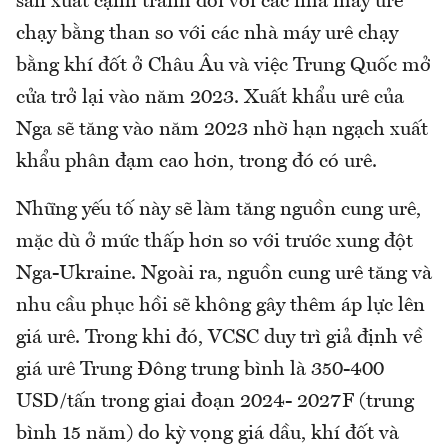
sản xuất cạnh tranh đối với các nhà máy urê
chạy bằng than so với các nhà máy urê chạy
bằng khí đốt ở Châu Âu và việc Trung Quốc mở
cửa trở lại vào năm 2023. Xuất khẩu urê của
Nga sẽ tăng vào năm 2023 nhờ hạn ngạch xuất
khẩu phân đạm cao hơn, trong đó có urê.
Những yếu tố này sẽ làm tăng nguồn cung urê,
mặc dù ở mức thấp hơn so với trước xung đột
Nga-Ukraine. Ngoài ra, nguồn cung urê tăng và
nhu cầu phục hồi sẽ không gây thêm áp lực lên
giá urê. Trong khi đó, VCSC duy trì giả định về
giá urê Trung Đông trung bình là 350-400
USD/tấn trong giai đoạn 2024- 2027F (trung
bình 15 năm) do kỳ vọng giá dầu, khí đốt và