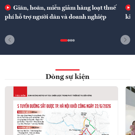
Giãn, hoãn, miễn giảm hàng loạt thuế
phí hỗ trợ người dân và doanh nghiệp
kin
Dòng sự kiện