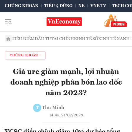
CHỨNG KHOÁN
TIÊU & DÙNG
XE
VNE TV
TECH CO
TIÊU ĐIỂM
ĐẦU TƯ
TÀI CHÍNH
KINH TẾ SỐ
KINH TẾ XANH
CHỨNG KHOÁN
Giá ure giảm mạnh, lợi nhuận
doanh nghiệp phân bón lao dốc
năm 2023?
Thu Minh
T
14:45, 21/02/2023
VCSC điều chỉnh giảm 10% dự báo tổng