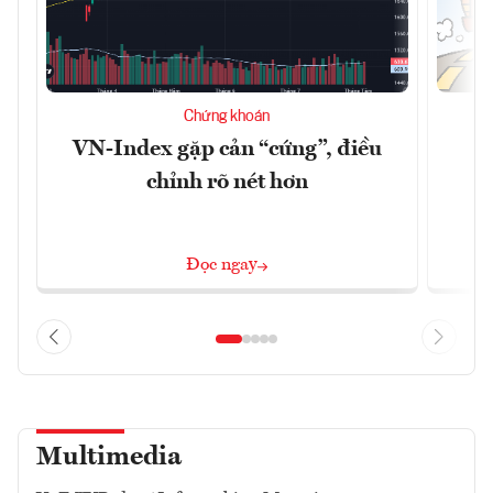
Chứng khoán
VN-Index gặp cản “cứng”, điều
B
chỉnh rõ nét hơn
Đọc ngay
Multimedia