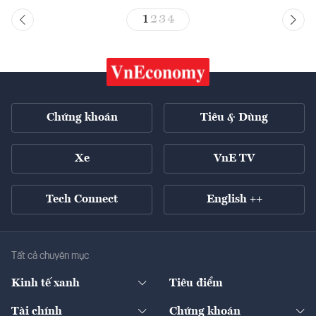
1
2
3
4
Chứng khoán
Tiêu & Dùng
Xe
VnE TV
Tech Connect
English ++
Tất cả chuyên mục
Kinh tế xanh
Tiêu điểm
Chuyển động xanh
Tài chính
Chứng khoán