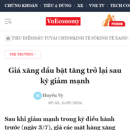
CHỨNG KHOÁN
TIÊU & DÙNG
XE
VNE TV
TECH CO
TIÊU ĐIỂM
ĐẦU TƯ
TÀI CHÍNH
KINH TẾ SỐ
KINH TẾ XANH
THỊ TRƯỜNG
Giá xăng dầu bật tăng trở lại sau
kỳ giảm mạnh
Huyền Vy
H
07:33, 11/07/2025
Sau khi giảm mạnh trong kỳ điều hành
trước (ngày 3/7), giá các mặt hàng xăng