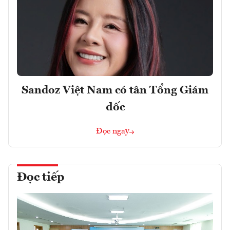
Sandoz Việt Nam có tân Tổng Giám
đốc
Đọc ngay
Đọc tiếp