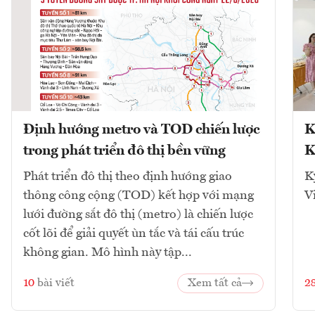
Định hướng metro và TOD chiến lược
K
trong phát triển đô thị bền vững
K
Phát triển đô thị theo định hướng giao
K
thông công cộng (TOD) kết hợp với mạng
V
lưới đường sắt đô thị (metro) là chiến lược
cốt lõi để giải quyết ùn tắc và tái cấu trúc
không gian. Mô hình này tập...
10
bài viết
Xem tất cả
2