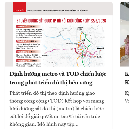
Định hướng metro và TOD chiến lược
K
trong phát triển đô thị bền vững
K
Phát triển đô thị theo định hướng giao
K
thông công cộng (TOD) kết hợp với mạng
V
lưới đường sắt đô thị (metro) là chiến lược
cốt lõi để giải quyết ùn tắc và tái cấu trúc
không gian. Mô hình này tập...