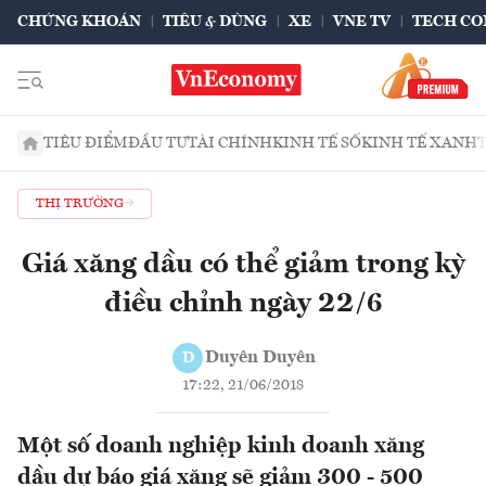
CHỨNG KHOÁN
TIÊU & DÙNG
XE
VNE TV
TECH CO
TIÊU ĐIỂM
ĐẦU TƯ
TÀI CHÍNH
KINH TẾ SỐ
KINH TẾ XANH
THỊ TRƯỜNG
Giá xăng dầu có thể giảm trong kỳ
điều chỉnh ngày 22/6
Duyên Duyên
D
17:22, 21/06/2018
Một số doanh nghiệp kinh doanh xăng
dầu dự báo giá xăng sẽ giảm 300 - 500