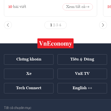
10
bài viết
Xem tất cả
2
1
2
3
4
Chứng khoán
Tiêu & Dùng
Xe
VnE TV
Tech Connect
English ++
Tất cả chuyên mục