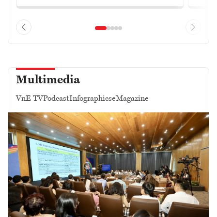
Multimedia
VnE TV
Podcast
Infographics
eMagazine