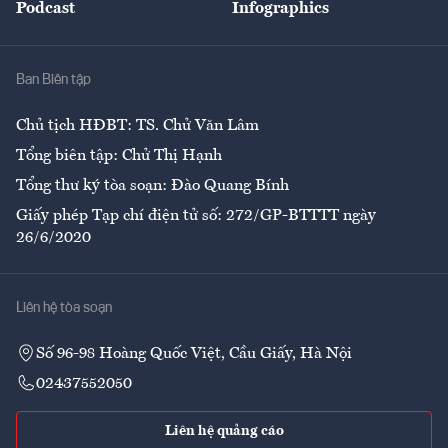
Podcast
Infographics
Giải trí
Y tế
Nhà
Ban Biên tập
Ẩm thực
Chủ tịch HĐBT: TS. Chử Văn Lâm
Tổng biên tập: Chử Thị Hạnh
Tổng thư ký tòa soạn: Đào Quang Bính
Giấy phép Tạp chí điện tử số: 272/GP-BTTTT ngày
26/6/2020
Liên hệ tòa soạn
Số 96-98 Hoàng Quốc Việt, Cầu Giấy, Hà Nội
02437552050
Liên hệ quảng cáo