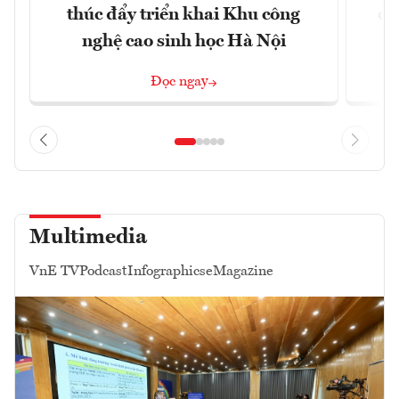
thúc đẩy triển khai Khu công
dự
nghệ cao sinh học Hà Nội
Đọc ngay
Multimedia
VnE TV
Podcast
Infographics
eMagazine