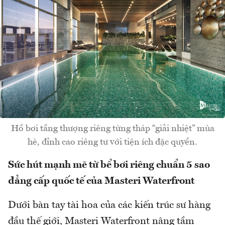
Hồ bơi tầng thượng riêng từng tháp “giải nhiệt” mùa
hè, đỉnh cao riêng tư với tiện ích đặc quyền.
Sức hút mạnh mẽ từ bể bơi riêng chuẩn 5 sao
đẳng cấp quốc tế của Masteri Waterfront
Dưới bàn tay tài hoa của các kiến trúc sư hàng
đầu thế giới, Masteri Waterfront nâng tầm