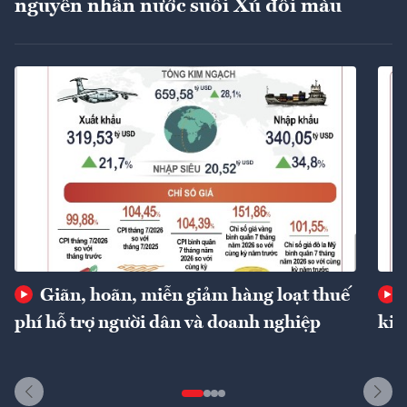
nguyên nhân nước suối Xú đổi màu
Giãn, hoãn, miễn giảm hàng loạt thuế
phí hỗ trợ người dân và doanh nghiệp
kin