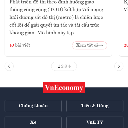
Phát triển đô thị theo định hướng giao
K
thông công cộng (TOD) kết hợp với mạng
V
lưới đường sắt đô thị (metro) là chiến lược
cốt lõi để giải quyết ùn tắc và tái cấu trúc
không gian. Mô hình này tập...
10
bài viết
Xem tất cả
2
1
2
3
4
Chứng khoán
Tiêu & Dùng
Xe
VnE TV