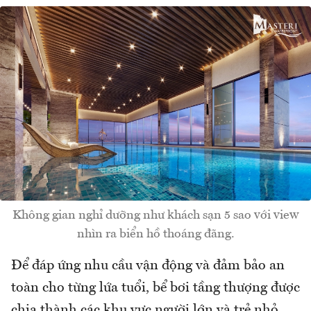
Không gian nghỉ dưỡng như khách sạn 5 sao với view
nhìn ra biển hồ thoáng đãng.
Để đáp ứng nhu cầu vận động và đảm bảo an
toàn cho từng lứa tuổi, bể bơi tầng thượng được
chia thành các khu vực người lớn và trẻ nhỏ