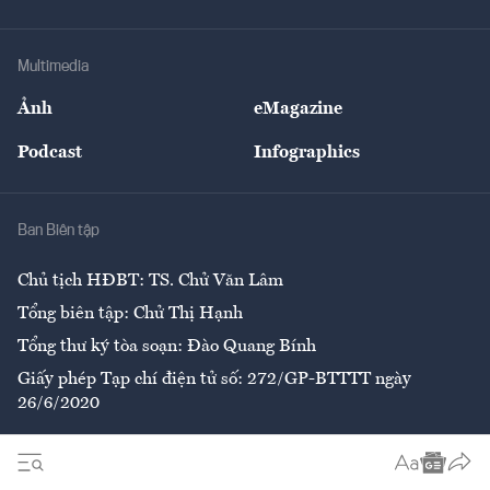
Doanh nhân
Tư vấn Tiêu & Dùng
Infographics
Hạ tầng
Sức khỏe
Khung pháp lý
Doanh nghiệp
Địa phương
Thị trường
Bảo hiểm
Multimedia
Sự kiện
Nhân lực
Ảnh
eMagazine
Đẹp +
An sinh
Podcast
Infographics
Giải trí
Y tế
Nhà
Ban Biên tập
Ẩm thực
Chủ tịch HĐBT: TS. Chử Văn Lâm
Tổng biên tập: Chử Thị Hạnh
Tổng thư ký tòa soạn: Đào Quang Bính
Giấy phép Tạp chí điện tử số: 272/GP-BTTTT ngày
26/6/2020
Liên hệ tòa soạn