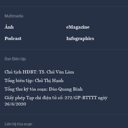
Tư vấn Tiêu & Dùng
Infographics
Hạ tầng
Sức khỏe
Khung pháp lý
Doanh nghiệp
Địa phương
Thị trường
Bảo hiểm
Multimedia
Sự kiện
Nhân lực
Ảnh
eMagazine
Đẹp +
An sinh
Podcast
Infographics
Giải trí
Y tế
Nhà
Ban Biên tập
Ẩm thực
Chủ tịch HĐBT: TS. Chử Văn Lâm
Tổng biên tập: Chử Thị Hạnh
Tổng thư ký tòa soạn: Đào Quang Bính
Giấy phép Tạp chí điện tử số: 272/GP-BTTTT ngày
26/6/2020
Liên hệ tòa soạn