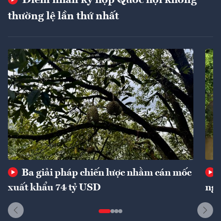
thường lệ lần thứ nhất
Ba giải pháp chiến lược nhằm cán mốc
xuất khẩu 74 tỷ USD
ngu