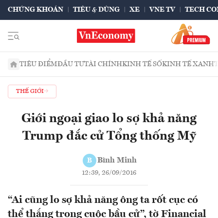
CHỨNG KHOÁN
TIÊU & DÙNG
XE
VNE TV
TECH CO
TIÊU ĐIỂM
ĐẦU TƯ
TÀI CHÍNH
KINH TẾ SỐ
KINH TẾ XANH
THẾ GIỚI
Giới ngoại giao lo sợ khả năng
Trump đắc cử Tổng thống Mỹ
Bình Minh
B
12:39, 26/09/2016
“Ai cũng lo sợ khả năng ông ta rốt cục có
thể thắng trong cuộc bầu cử”, tờ Financial