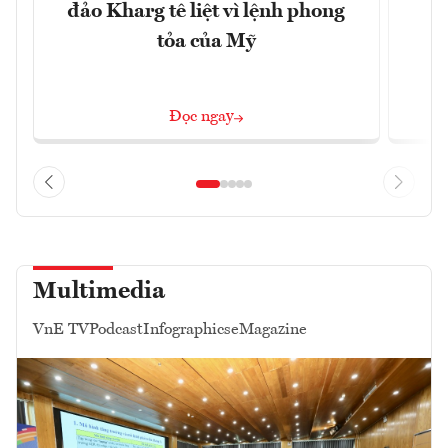
đảo Kharg tê liệt vì lệnh phong
tỏa của Mỹ
Đọc ngay
Multimedia
VnE TV
Podcast
Infographics
eMagazine