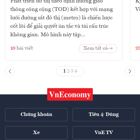
Phát triển đô thị theo định hướng giao
K
thông công cộng (TOD) kết hợp với mạng
V
lưới đường sắt đô thị (metro) là chiến lược
cốt lõi để giải quyết ùn tắc và tái cấu trúc
không gian. Mô hình này tập...
10
bài viết
Xem tất cả
2
1
2
3
4
Chứng khoán
Tiêu & Dùng
Xe
VnE TV