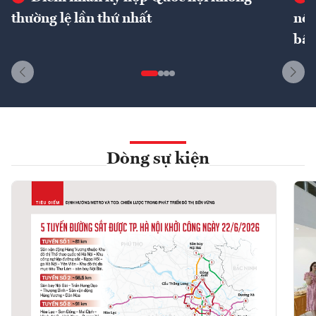
thường lệ lần thứ nhất
nôn
bất
Dòng sự kiện