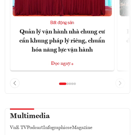
Bất động sản
Quản lý vận hành nhà chung cư
Hà
cần khung pháp lý riêng, chuẩn
đặc
hóa năng lực vận hành
Đọc ngay
Multimedia
VnE TV
Podcast
Infographics
eMagazine