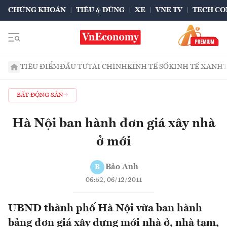
CHỨNG KHOÁN
TIÊU & DÙNG
XE
VNE TV
TECH CO
TIÊU ĐIỂM
ĐẦU TƯ
TÀI CHÍNH
KINH TẾ SỐ
KINH TẾ XANH
BẤT ĐỘNG SẢN
Hà Nội ban hành đơn giá xây nhà
ở mới
Bảo Anh
B
06:52, 06/12/2011
UBND thành phố Hà Nội vừa ban hành
bảng đơn giá xây dựng mới nhà ở, nhà tạm,