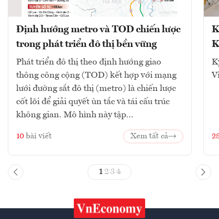
Định hướng metro và TOD chiến lược
K
trong phát triển đô thị bền vững
K
Phát triển đô thị theo định hướng giao
K
thông công cộng (TOD) kết hợp với mạng
V
lưới đường sắt đô thị (metro) là chiến lược
cốt lõi để giải quyết ùn tắc và tái cấu trúc
không gian. Mô hình này tập...
10
bài viết
Xem tất cả
2
1
2
3
4