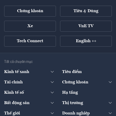
Chứng khoán
Tiêu & Dùng
Xe
VnE TV
Tech Connect
English ++
Tất cả chuyên mục
Kinh tế xanh
Tiêu điểm
Chuyển động xanh
Tài chính
Chứng khoán
Pháp lý
Ngân hàng
Doanh nghiệp niêm yết
Kinh tế số
Hạ tầng
Thương hiệu xanh
Thị trường vốn
Thị trường
Sản phẩm - Thị trường
Bất động sản
Thị trường
Diễn đàn
Thuế
Đầu tư
Tài sản số
Chính sách
Xuất nhập khẩu
Thế giới
Doanh nghiệp
Bảo hiểm
Quốc tế