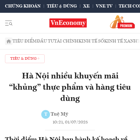
CHỨNG KHOÁN
TIÊU & DÙNG
XE
VNE TV
TECH CO
TIÊU ĐIỂM
ĐẦU TƯ
TÀI CHÍNH
KINH TẾ SỐ
KINH TẾ XANH
TIÊU & DÙNG
Hà Nội nhiều khuyến mãi
“khủng” thực phẩm và hàng tiêu
dùng
Tuệ Mỹ
T
10:21, 01/07/2025
Thời điểm Hà Nội ban hành kế hoạch về