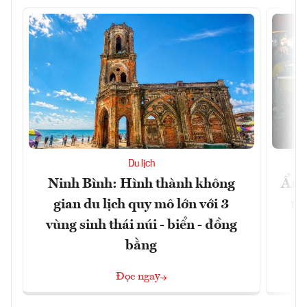
Du lịch
Ninh Bình: Hình thành không
Ẩm 
gian du lịch quy mô lớn với 3
tê
vùng sinh thái núi - biển - đồng
bằng
Đọc ngay