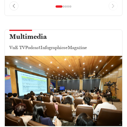
Multimedia
VnE TV
Podcast
Infographics
eMagazine