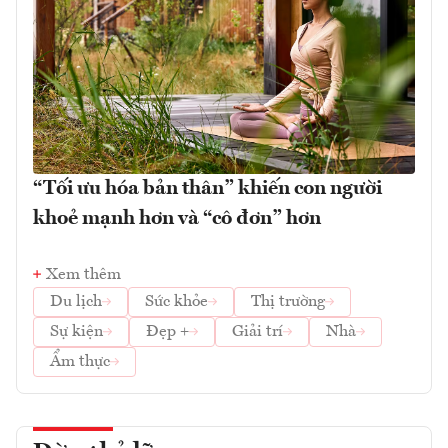
“Tối ưu hóa bản thân” khiến con người
khoẻ mạnh hơn và “cô đơn” hơn
Xem thêm
Du lịch
Sức khỏe
Thị trường
Sự kiện
Đẹp +
Giải trí
Nhà
Ẩm thực