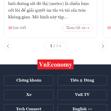
lưới đường sắt đô thị (metro) là chiến lược
cốt lõi để giải quyết ùn tắc và tái cấu trúc
không gian. Mô hình này tập...
10
bài viết
Xem tất cả
2
1
2
3
4
Chứng khoán
Tiêu & Dùng
Xe
VnE TV
Tech Connect
English ++