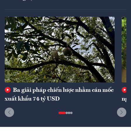
Ba giải pháp chiến lược nhằm cán mốc
xuất khẩu 74 tỷ USD
ngu