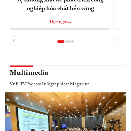
vệ thương mại để phát triển công
xu
nghiệp hóa chất bền vững
Đọc ngay
Multimedia
VnE TV
Podcast
Infographics
eMagazine