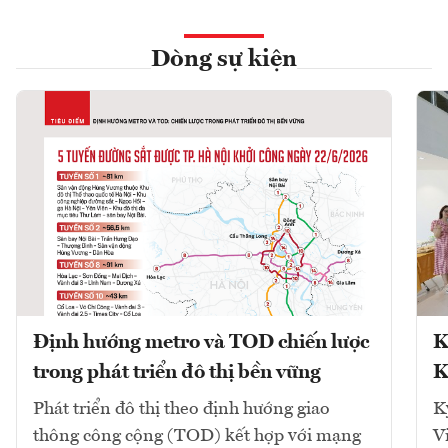
Dòng sự kiện
Định hướng metro và TOD chiến lược
K
trong phát triển đô thị bền vững
K
Phát triển đô thị theo định hướng giao
K
thông công cộng (TOD) kết hợp với mạng
V