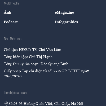
Bảo hiểm
Multimedia
Sự kiện
Nhân lực
Ảnh
eMagazine
Đẹp +
An sinh
Podcast
Infographics
Giải trí
Y tế
Nhà
Ban Biên tập
Ẩm thực
Chủ tịch HĐBT: TS. Chử Văn Lâm
Tổng biên tập: Chử Thị Hạnh
Tổng thư ký tòa soạn: Đào Quang Bính
Giấy phép Tạp chí điện tử số: 272/GP-BTTTT ngày
26/6/2020
Liên hệ tòa soạn
Số 96-98 Hoàng Quốc Việt, Cầu Giấy, Hà Nội