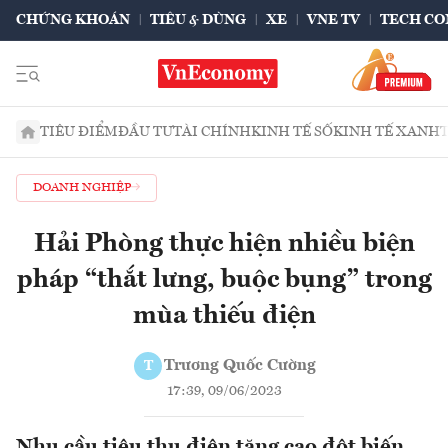
CHỨNG KHOÁN
TIÊU & DÙNG
XE
VNE TV
TECH CO
TIÊU ĐIỂM
ĐẦU TƯ
TÀI CHÍNH
KINH TẾ SỐ
KINH TẾ XANH
DOANH NGHIỆP
Hải Phòng thực hiện nhiều biện
pháp “thắt lưng, buộc bụng” trong
mùa thiếu điện
Trương Quốc Cường
T
17:39, 09/06/2023
Nhu cầu tiêu thụ điện tăng cao đột biến