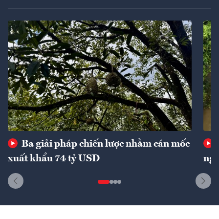
Ba giải pháp chiến lược nhằm cán mốc
xuất khẩu 74 tỷ USD
ngu