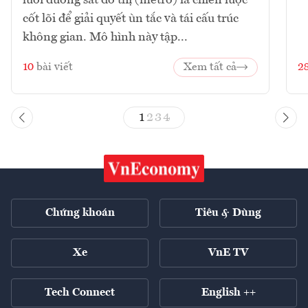
lưới đường sắt đô thị (metro) là chiến lược
cốt lõi để giải quyết ùn tắc và tái cấu trúc
không gian. Mô hình này tập...
10
bài viết
Xem tất cả
2
1
2
3
4
Chứng khoán
Tiêu & Dùng
Xe
VnE TV
Tech Connect
English ++