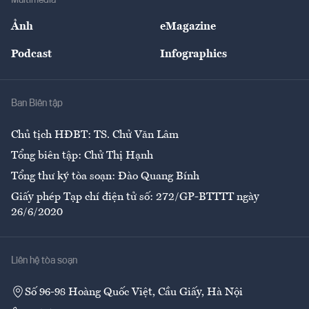
Multimedia
Sự kiện
Nhân lực
Ảnh
eMagazine
Đẹp +
An sinh
Podcast
Infographics
Giải trí
Y tế
Nhà
Ban Biên tập
Ẩm thực
Chủ tịch HĐBT: TS. Chử Văn Lâm
Tổng biên tập: Chử Thị Hạnh
Tổng thư ký tòa soạn: Đào Quang Bính
Giấy phép Tạp chí điện tử số: 272/GP-BTTTT ngày
26/6/2020
Liên hệ tòa soạn
Số 96-98 Hoàng Quốc Việt, Cầu Giấy, Hà Nội