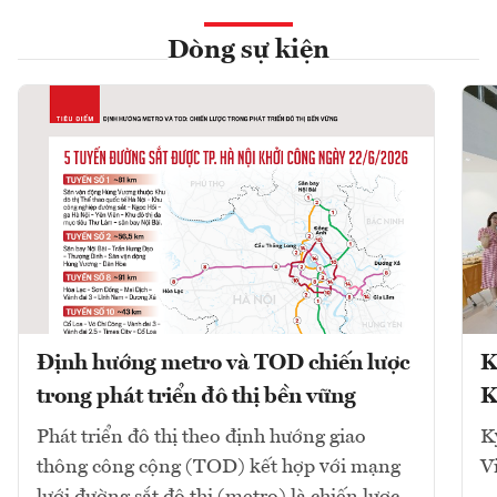
Dòng sự kiện
Định hướng metro và TOD chiến lược
K
trong phát triển đô thị bền vững
K
Phát triển đô thị theo định hướng giao
K
thông công cộng (TOD) kết hợp với mạng
V