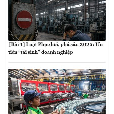
[Bài 1] Luật Phục hồi, phá sản 2025: Ưu
tiên “tái sinh” doanh nghiệp