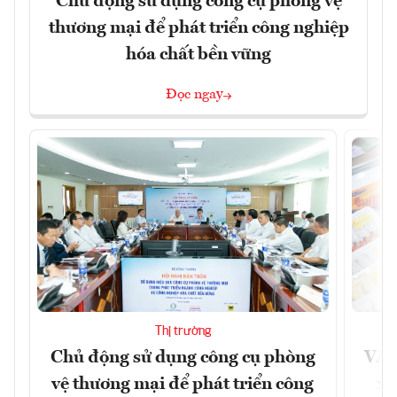
Chủ động sử dụng công cụ phòng vệ
thương mại để phát triển công nghiệp
hóa chất bền vững
Đọc ngay
Thị trường
Chủ động sử dụng công cụ phòng
VAS
vệ thương mại để phát triển công
xu