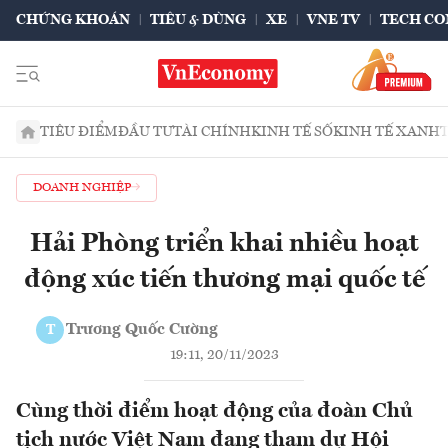
CHỨNG KHOÁN
TIÊU & DÙNG
XE
VNE TV
TECH CO
TIÊU ĐIỂM
ĐẦU TƯ
TÀI CHÍNH
KINH TẾ SỐ
KINH TẾ XANH
DOANH NGHIỆP
Hải Phòng triển khai nhiều hoạt
động xúc tiến thương mại quốc tế
Trương Quốc Cường
T
19:11, 20/11/2023
Cùng thời điểm hoạt động của đoàn Chủ
tịch nước Việt Nam đang tham dự Hội