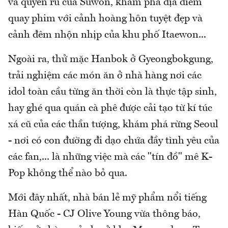
và quyến rũ của Suwon, khám phá địa điểm
quay phim với cảnh hoàng hôn tuyệt đẹp và
cảnh đêm nhộn nhịp của khu phố Itaewon...
Ngoài ra, thử mặc Hanbok ở Gyeongbokgung,
trải nghiệm các món ăn ở nhà hàng nơi các
idol toàn cầu từng ăn thời còn là thực tập sinh,
hay ghé qua quán cà phê được cải tạo từ kí túc
xá cũ của các thần tượng, khám phá rừng Seoul
- nơi có con đường đi dạo chứa đầy tình yêu của
các fan,... là những việc mà các "tín đồ" mê K-
Pop không thể nào bỏ qua.
Mới đây nhất, nhà bán lẻ mỹ phẩm nổi tiếng
Hàn Quốc - CJ Olive Young vừa thông báo,