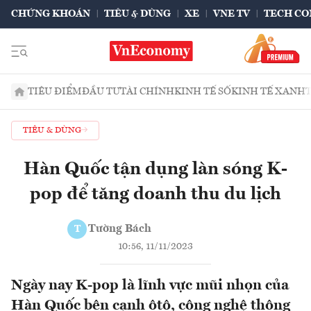
CHỨNG KHOÁN
TIÊU & DÙNG
XE
VNE TV
TECH CO
TIÊU ĐIỂM
ĐẦU TƯ
TÀI CHÍNH
KINH TẾ SỐ
KINH TẾ XANH
TIÊU & DÙNG
Hàn Quốc tận dụng làn sóng K-
pop để tăng doanh thu du lịch
Tường Bách
T
10:56, 11/11/2023
Ngày nay K-pop là lĩnh vực mũi nhọn của
Hàn Quốc bên cạnh ôtô, công nghệ thông