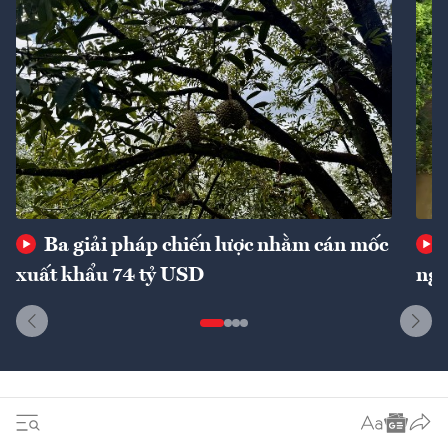
Ba giải pháp chiến lược nhằm cán mốc
xuất khẩu 74 tỷ USD
ngu
Dòng sự kiện