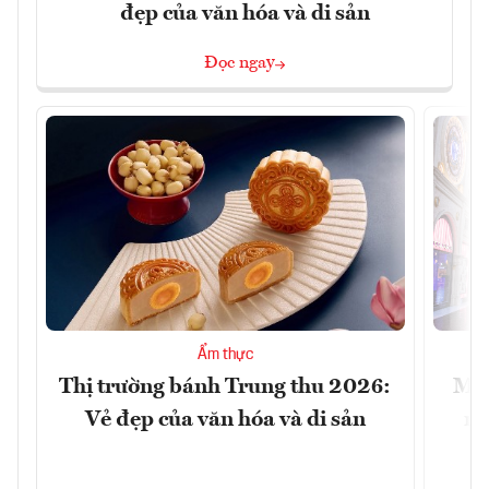
đẹp của văn hóa và di sản
Đọc ngay
Ẩm thực
Thị trường bánh Trung thu 2026:
Mac
Vẻ đẹp của văn hóa và di sản
mu