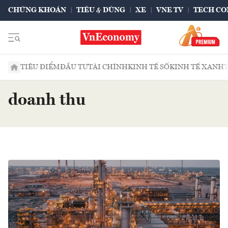
CHỨNG KHOÁN
TIÊU & DÙNG
XE
VNE TV
TECH CO
TIÊU ĐIỂM
ĐẦU TƯ
TÀI CHÍNH
KINH TẾ SỐ
KINH TẾ XANH
doanh thu