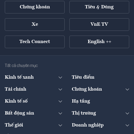
Chứng khoán
Tiêu & Dùng
Xe
VnE TV
Tech Connect
English ++
Tất cả chuyên mục
Kinh tế xanh
Tiêu điểm
Chuyển động xanh
Tài chính
Chứng khoán
Pháp lý
Ngân hàng
Doanh nghiệp niêm yết
Kinh tế số
Hạ tầng
Thương hiệu xanh
Thị trường vốn
Thị trường
Sản phẩm - Thị trường
Bất động sản
Thị trường
Diễn đàn
Thuế
Đầu tư
Tài sản số
Chính sách
Xuất nhập khẩu
Thế giới
Doanh nghiệp
Bảo hiểm
Quốc tế
Dịch vụ số
Thị trường
Khung pháp lý
Kinh tế
Chuyển động