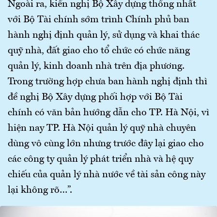
Ngoài ra, kiến nghị Bộ Xây dựng thống nhất
với Bộ Tài chính sớm trình Chính phủ ban
hành nghị định quản lý, sử dụng và khai thác
quỹ nhà, đất giao cho tổ chức có chức năng
quản lý, kinh doanh nhà trên địa phương.
Trong trường hợp chưa ban hành nghị định thì
đề nghị Bộ Xây dựng phối hợp với Bộ Tài
chính có văn bản hướng dẫn cho TP. Hà Nội, vì
hiện nay TP. Hà Nội quản lý quỹ nhà chuyên
dùng vô cùng lớn nhưng trước đây lại giao cho
các công ty quản lý phát triển nhà và hệ quy
chiếu của quản lý nhà nước về tài sản công này
lại không rõ…”.