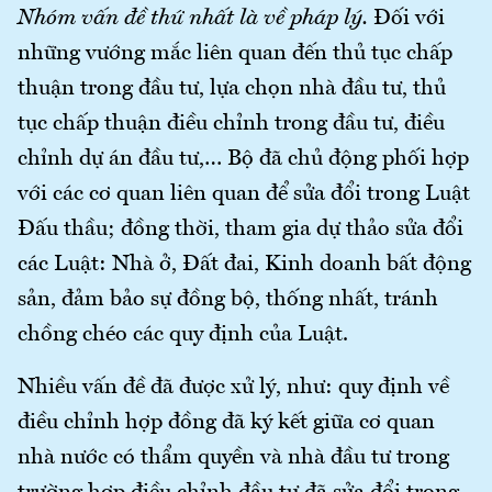
Nhóm vấn đề thứ nhất là về pháp lý.
Đối với
những vướng mắc liên quan đến thủ tục chấp
thuận trong đầu tư, lựa chọn nhà đầu tư, thủ
tục chấp thuận điều chỉnh trong đầu tư, điều
chỉnh dự án đầu tư,… Bộ đã chủ động phối hợp
với các cơ quan liên quan để sửa đổi trong Luật
Đấu thầu; đồng thời, tham gia dự thảo sửa đổi
các Luật: Nhà ở, Đất đai, Kinh doanh bất động
sản, đảm bảo sự đồng bộ, thống nhất, tránh
chồng chéo các quy định của Luật.
Nhiều vấn đề đã được xử lý, như: quy định về
điều chỉnh hợp đồng đã ký kết giữa cơ quan
nhà nước có thẩm quyền và nhà đầu tư trong