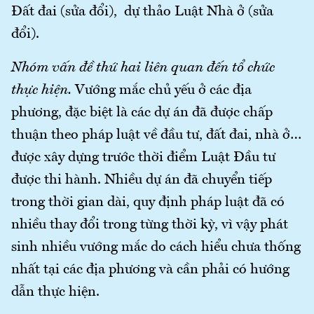
Đất đai (sửa đổi), dự thảo Luật Nhà ở (sửa
đổi).
Nhóm vấn đề thứ hai liên quan đến tổ chức
thực hiện.
Vướng mắc chủ yếu ở các địa
phương, đặc biệt là các dự án đã được chấp
thuận theo pháp luật về đầu tư, đất đai, nhà ở…
được xây dựng trước thời điểm Luật Đầu tư
được thi hành. Nhiều dự án đã chuyển tiếp
trong thời gian dài, quy định pháp luật đã có
nhiều thay đổi trong từng thời kỳ, vì vậy phát
sinh nhiều vướng mắc do cách hiểu chưa thống
nhất tại các địa phương và cần phải có hướng
dẫn thực hiện.