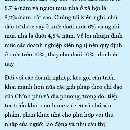
8,7%/năm và người mua nhà ở xã hội là
8,2%/năm, rất cao. Chúng tôi kiến nghị, chủ
đầu tư được vay ở mức dưới mức 6% và người
mua nhà là dưới 4,5% năm. Về lợi nhuận định
mức các doanh nghiệp kiến nghị nên quy định
ở mức trên 10%, thay cho dưới 10% như hiện
nay.
Đối với các doanh nghiệp, kêu gọi cần triển
khai mạnh hơn nữa các giải pháp theo chỉ đạo
của Chính phủ và địa phương, trong đó: tiếp
tục triển khai mạnh mẽ việc cơ cấu lại sản
phẩm, phân khúc nhà cho phù hợp với thu
nhập của người lao động và nhu cầu thị