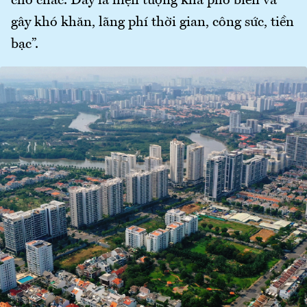
cho chắc. Đây là hiện tượng khá phổ biến và
gây khó khăn, lãng phí thời gian, công sức, tiền
bạc”.