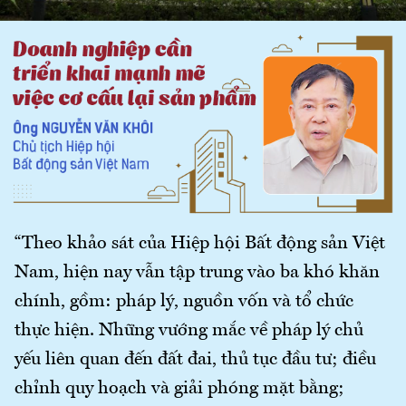
“Theo khảo sát của Hiệp hội Bất động sản Việt
Nam, hiện nay vẫn tập trung vào ba khó khăn
chính, gồm: pháp lý, nguồn vốn và tổ chức
thực hiện. Những vướng mắc về pháp lý chủ
yếu liên quan đến đất đai, thủ tục đầu tư; điều
chỉnh quy hoạch và giải phóng mặt bằng;