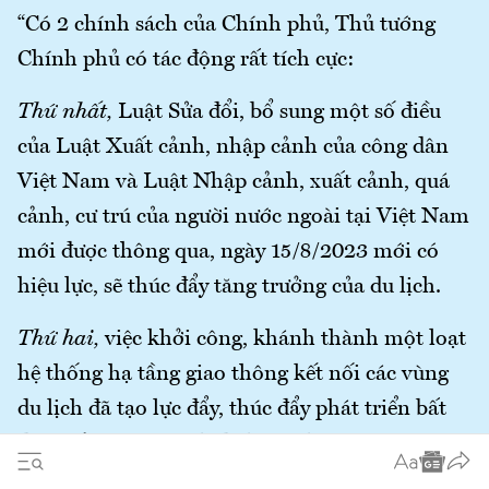
“Có 2 chính sách của Chính phủ, Thủ tướng
Chính phủ có tác động rất tích cực:
Thứ nhất,
Luật Sửa đổi, bổ sung một số điều
của Luật Xuất cảnh, nhập cảnh của công dân
Việt Nam và Luật Nhập cảnh, xuất cảnh, quá
cảnh, cư trú của người nước ngoài tại Việt Nam
mới được thông qua, ngày 15/8/2023 mới có
hiệu lực, sẽ thúc đẩy tăng trưởng của du lịch.
Thứ hai,
việc khởi công, khánh thành một loạt
hệ thống hạ tầng giao thông kết nối các vùng
du lịch đã tạo lực đẩy, thúc đẩy phát triển bất
động sản, các ngành dịch vụ, thương mại.