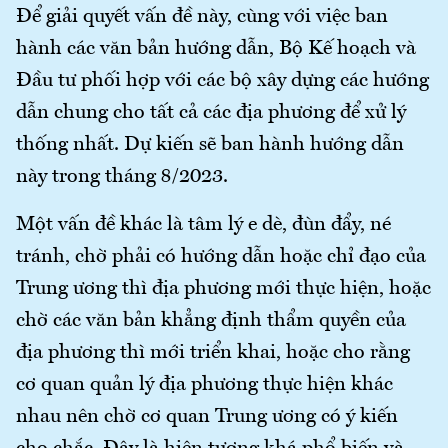
Để giải quyết vấn đề này, cùng với việc ban
hành các văn bản hướng dẫn, Bộ Kế hoạch và
Đầu tư phối hợp với các bộ xây dựng các hướng
dẫn chung cho tất cả các địa phương để xử lý
thống nhất. Dự kiến sẽ ban hành hướng dẫn
này trong tháng 8/2023.
Một vấn đề khác là tâm lý e dè, đùn đẩy, né
tránh, chờ phải có hướng dẫn hoặc chỉ đạo của
Trung ương thì địa phương mới thực hiện, hoặc
chờ các văn bản khẳng định thẩm quyền của
địa phương thì mới triển khai, hoặc cho rằng
cơ quan quản lý địa phương thực hiện khác
nhau nên chờ cơ quan Trung ương có ý kiến