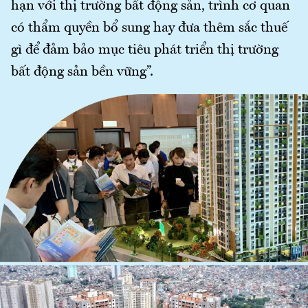
hạn với thị trường bất động sản, trình cơ quan
có thẩm quyền bổ sung hay đưa thêm sắc thuế
gì để đảm bảo mục tiêu phát triển thị trường
bất động sản bền vững”.