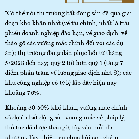
“Có thể nói thị trường bất động sản đã qua giai
đoạn khó khăn nhất (về tài chính, nhất là trái
phiếu doanh nghiệp đáo hạn, về giao dịch, về
tháo gỡ các vướng mắc chính đối với các dự
án); thị trường đang dần phục hồi từ tháng
5/2023 đến nay; quý 2 tốt hơn quý 1 (tăng 7
điểm phần trăm về lượng giao dịch nhà ở); các
khu công nghiệp có tỷ lệ lấp đầy hiện nay
khoảng 76%.
Khoảng 30-50% khó khăn, vướng mắc chính,
số dự án bất động sản vướng mắc về pháp lý,
thủ tục đã được tháo gỡ, tùy vào mỗi địa
phương. Tuy nhiên, sự phục hồi còn chậm,