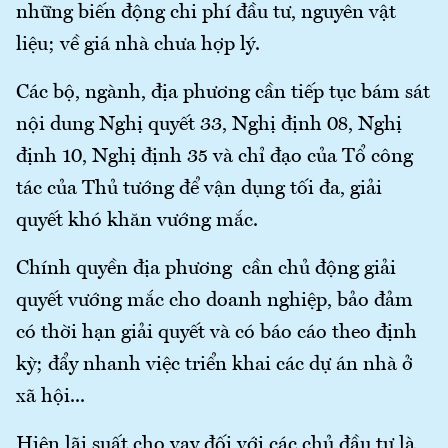
những biến động chi phí đầu tư, nguyên vật
liệu; về giá nhà chưa hợp lý.
Các bộ, ngành, địa phương cần tiếp tục bám sát
nội dung Nghị quyết 33, Nghị định 08, Nghị
định 10, Nghị định 35 và chỉ đạo của Tổ công
tác của Thủ tướng để vận dụng tối đa, giải
quyết khó khăn vướng mắc.
Chính quyền địa phương cần chủ động giải
quyết vướng mắc cho doanh nghiệp, bảo đảm
có thời hạn giải quyết và có báo cáo theo định
kỳ; đẩy nhanh việc triển khai các dự án nhà ở
xã hội...
Hiện lãi suất cho vay đối với các chủ đầu tư là