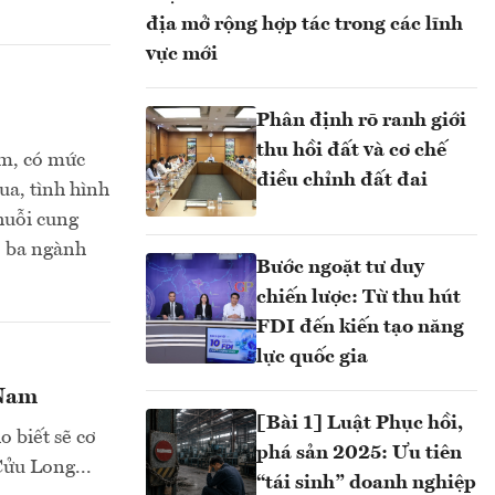
địa mở rộng hợp tác trong các lĩnh
vực mới
Phân định rõ ranh giới
thu hồi đất và cơ chế
am, có mức
điều chỉnh đất đai
ua, tình hình
chuỗi cung
ho ba ngành
Bước ngoặt tư duy
chiến lược: Từ thu hút
FDI đến kiến tạo năng
lực quốc gia
 Nam
[Bài 1] Luật Phục hồi,
o biết sẽ cơ
phá sản 2025: Ưu tiên
Cửu Long...
“tái sinh” doanh nghiệp