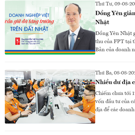
Thứ Tư, 09-08-2
Đồng Yên giảm 
Nhật
Đồng Yên Nhật g
thu của FPT tại 
Bản của doanh ng
Thứ Ba, 08-08-20
Nhiều dư địa c
Chiếm chưa tới 1
vốn đầu tư của c
địa để các doanh 