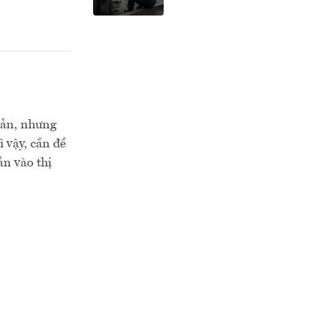
sản, nhưng
 vậy, cần đề
ản vào thị