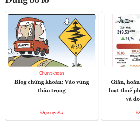
Đừng bỏ lỡ
Chứng khoán
Blog chứng khoán: Vào vùng
Giãn, hoãn
thận trọng
loạt thuế ph
và d
Đọc ngay
Đ