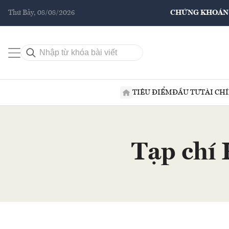
Thứ Bảy, 08/08/2026
CHỨNG KHOÁN
TIÊU ĐIỂM
ĐẦU TƯ
TÀI CH
Tạp chí 