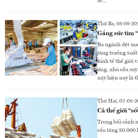
tế...
Thứ Ba, 08-08-20
Gắng sức tìm “
Ba ngành dệt may
tăng trưởng xuất
kinh tế thế giới
ứng, nhu cầu suy 
này hiện nay là t
Thứ Hai, 07-08-
Cả thế giới “s
Trong bối cảnh nh
cấu tăng 50.000 