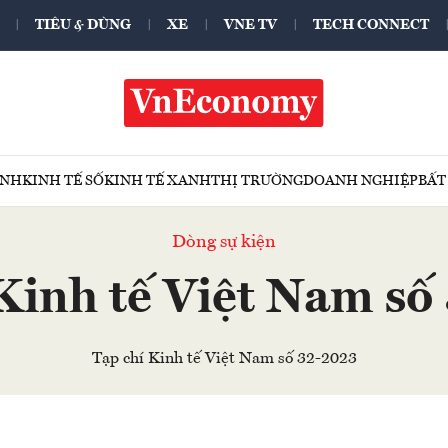
TIÊU & DÙNG
XE
VNE TV
TECH CONNECT
ÍNH
KINH TẾ SỐ
KINH TẾ XANH
THỊ TRƯỜNG
DOANH NGHIỆP
BẤT
Dòng sự kiện
Kinh tế Việt Nam s
Tạp chí Kinh tế Việt Nam số 32-2023