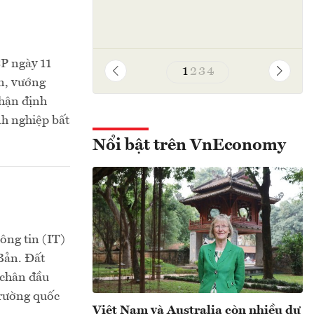
CP ngày 11
1
2
3
4
n, vướng
nhận định
nh nghiệp bất
Nổi bật trên VnEconomy
ông tin (IT)
Bản. Đất
 chân đầu
trường quốc
Việt Nam và Australia còn nhiều dư