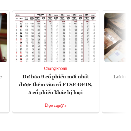
Chứng khoán
c
Dự báo 9 cổ phiếu mới nhất
Lương t
được thêm vào rổ FTSE GEIS,
5 cổ phiếu khác bị loại
Đọc ngay