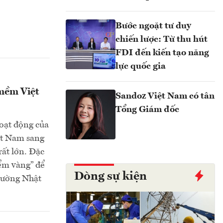
Bước ngoặt tư duy
chiến lược: Từ thu hút
FDI đến kiến tạo năng
lực quốc gia
mềm Việt
Sandoz Việt Nam có tân
Tổng Giám đốc
hoạt động của
ệt Nam sang
rất lớn. Đặc
iểm vàng” để
Dòng sự kiện
trường Nhật