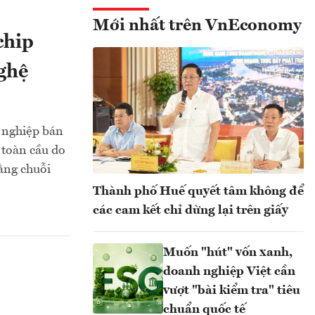
Mới nhất trên VnEconomy
chip
nghệ
 nghiệp bán
 toàn cầu do
bằng chuỗi
Thành phố Huế quyết tâm không để
các cam kết chỉ dừng lại trên giấy
Muốn "hút" vốn xanh,
doanh nghiệp Việt cần
vượt "bài kiểm tra" tiêu
chuẩn quốc tế