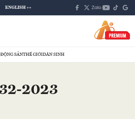
ENGLISH ++
 ĐỘNG SẢN
THẾ GIỚI
DÂN SINH
ố 32-2023