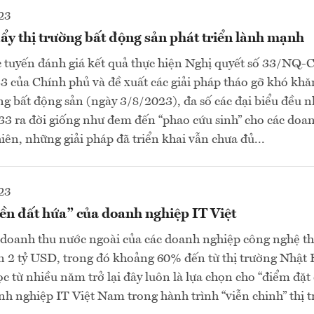
23
ẩy thị trường bất động sản phát triển lành mạnh
c tuyến đánh giá kết quả thực hiện Nghị quyết số 33/NQ-
 của Chính phủ và đề xuất các giải pháp tháo gỡ khó khă
ng bất động sản (ngày 3/8/2023), đa số các đại biểu đều 
33 ra đời giống như đem đến “phao cứu sinh” cho các doa
iên, những giải pháp đã triển khai vẫn chưa đủ...
23
ền đất hứa” của doanh nghiệp IT Việt
doanh thu nước ngoài của các doanh nghiệp công nghệ th
n 2 tỷ USD, trong đó khoảng 60% đến từ thị trường Nhật 
c từ nhiều năm trở lại đây luôn là lựa chọn cho “điểm đặt
anh nghiệp IT Việt Nam trong hành trình “viễn chinh” thị 