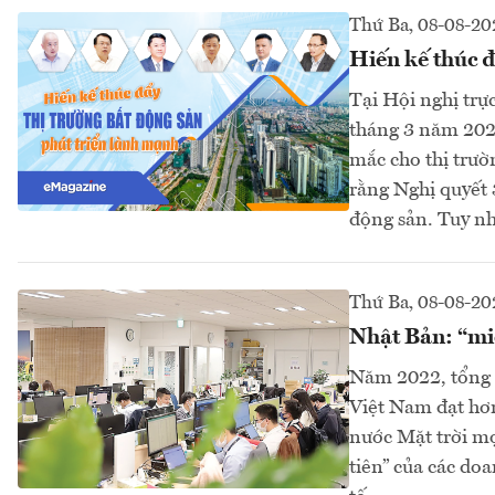
Thứ Ba, 08-08-20
Hiến kế thúc đ
Tại Hội nghị trự
tháng 3 năm 2023
mắc cho thị trườ
rằng Nghị quyết 
động sản. Tuy nh
Thứ Ba, 08-08-20
Nhật Bản: “mi
Năm 2022, tổng 
Việt Nam đạt hơ
nước Mặt trời mọ
tiên” của các do