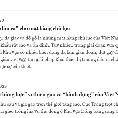
23
đầu ra” cho mặt hàng chủ lực
, da giày và đồ gỗ là những mặt hàng chủ lực của Việt N
 khẩu rất cao và ổn định. Tuy nhiên, trong giai đoạn vừa q
 và khu vực có nhiều biến động đã làm gián đoạn, đứt gãy 
giảm. Vì vậy, tìm giải pháp khai thác thị trường đầu ra c
hực sự cần thiết.
2023
ốt hừng hực” vì thiếu gạo và “hành động” của Việt
u cầu và giá gạo trên thế giới tăng cao, Cục Trồng trọt ch
ha gieo trồng lúa vụ thu đông ở khu vực Đồng bằng sông 