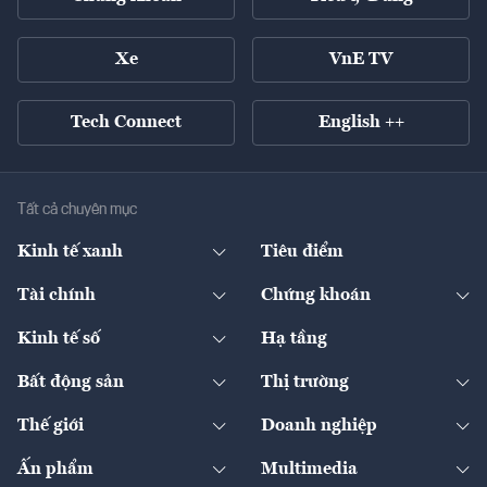
Xe
VnE TV
Tech Connect
English ++
Tất cả chuyên mục
Kinh tế xanh
Tiêu điểm
Chuyển động xanh
Tài chính
Chứng khoán
Pháp lý
Ngân hàng
Doanh nghiệp niêm yết
Kinh tế số
Hạ tầng
Thương hiệu xanh
Thị trường vốn
Thị trường
Sản phẩm - Thị trường
Bất động sản
Thị trường
Diễn đàn
Thuế
Đầu tư
Tài sản số
Chính sách
Xuất nhập khẩu
Thế giới
Doanh nghiệp
Bảo hiểm
Quốc tế
Dịch vụ số
Thị trường
Khung pháp lý
Kinh tế
Chuyển động
Ấn phẩm
Multimedia
Khung pháp lý
Start-up