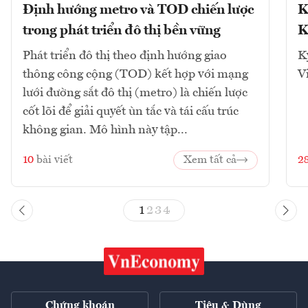
Định hướng metro và TOD chiến lược
K
trong phát triển đô thị bền vững
K
Phát triển đô thị theo định hướng giao
K
thông công cộng (TOD) kết hợp với mạng
V
lưới đường sắt đô thị (metro) là chiến lược
cốt lõi để giải quyết ùn tắc và tái cấu trúc
không gian. Mô hình này tập...
10
bài viết
Xem tất cả
2
1
2
3
4
Chứng khoán
Tiêu & Dùng