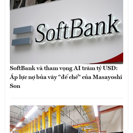
SoftBank và tham vọng AI trăm tỷ USD:
Áp lực nợ bủa vây "đế chế" của Masayoshi
Son