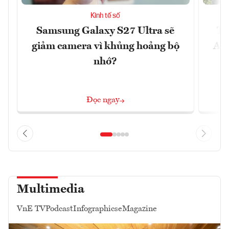
Kinh tế số
Samsung Galaxy S27 Ultra sẽ
Th
giảm camera vì khủng hoảng bộ
Ace
nhớ?
Đọc ngay
Multimedia
VnE TV
Podcast
Infographics
eMagazine