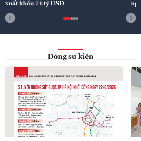
xuất khẩu 74 tỷ USD
ngu
Dòng sự kiện