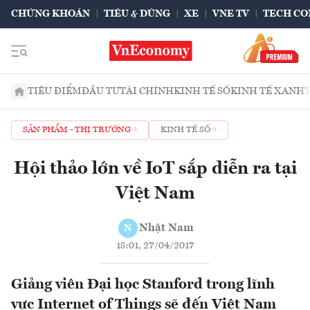
CHỨNG KHOÁN
TIÊU & DÙNG
XE
VNE TV
TECH CO
TIÊU ĐIỂM
ĐẦU TƯ
TÀI CHÍNH
KINH TẾ SỐ
KINH TẾ XANH
SẢN PHẨM - THỊ TRƯỜNG
KINH TẾ SỐ
Hội thảo lớn về IoT sắp diễn ra tại
Việt Nam
Nhật Nam
N
18:01, 27/04/2017
Giảng viên Đại học Stanford trong lĩnh
vực Internet of Things sẽ đến Việt Nam