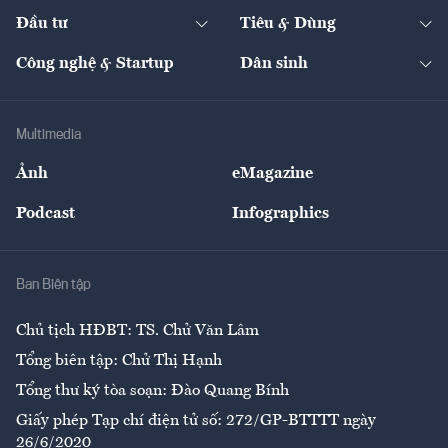
Dự án
Công nghiệp
Chuyển động 24h
Đối thoại
The Guide
Video
Đầu tư
Tiêu & Dùng
Quản trị số
Cafe BĐS
Thị trường
Kinh doanh
Kết nối
Tạp chí kinh tế Việt Nam
eMagazine
Nhà đầu tư
Du lịch
Công nghệ & Startup
Dân sinh
Tư vấn
Nông sản
Doanh nhân
Tư vấn Tiêu & Dùng
Infographics
Hạ tầng
Sức khỏe
Khung pháp lý
Doanh nghiệp
Địa phương
Thị trường
Bảo hiểm
Multimedia
Sự kiện
Nhân lực
Ảnh
eMagazine
Đẹp +
An sinh
Podcast
Infographics
Giải trí
Y tế
Nhà
Ban Biên tập
Ẩm thực
Chủ tịch HĐBT: TS. Chử Văn Lâm
Tổng biên tập: Chử Thị Hạnh
Tổng thư ký tòa soạn: Đào Quang Bính
Giấy phép Tạp chí điện tử số: 272/GP-BTTTT ngày
26/6/2020