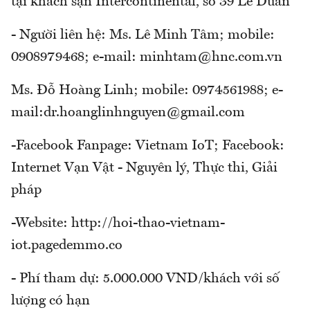
tại khách sạn Intercontinental, số 39 Lê Duẩn
- Người liên hệ: Ms. Lê Minh Tâm; mobile:
0908979468; e-mail: minhtam@hnc.com.vn
Ms. Đỗ Hoàng Linh; mobile: 0974561988; e-
mail:dr.hoanglinhnguyen@gmail.com
-Facebook Fanpage: Vietnam IoT; Facebook:
Internet Vạn Vật - Nguyên lý, Thực thi, Giải
pháp
-Website: http://hoi-thao-vietnam-
iot.pagedemmo.co
- Phí tham dự: 5.000.000 VND/khách với số
lượng có hạn