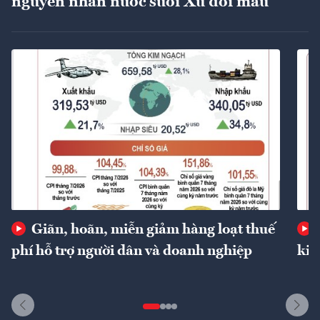
nguyên nhân nước suối Xú đổi màu
Giãn, hoãn, miễn giảm hàng loạt thuế
phí hỗ trợ người dân và doanh nghiệp
kin