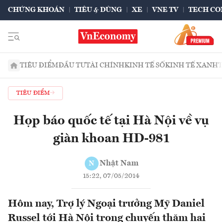
CHỨNG KHOÁN
TIÊU & DÙNG
XE
VNE TV
TECH CO
TIÊU ĐIỂM
ĐẦU TƯ
TÀI CHÍNH
KINH TẾ SỐ
KINH TẾ XANH
TIÊU ĐIỂM
Họp báo quốc tế tại Hà Nội về vụ
giàn khoan HD-981
Nhật Nam
N
15:22, 07/05/2014
Hôm nay, Trợ lý Ngoại trưởng Mỹ Daniel
Russel tới Hà Nội trong chuyến thăm hai