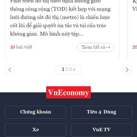
Phát triển đô thị theo định hướng giao
K
thông công cộng (TOD) kết hợp với mạng
V
lưới đường sắt đô thị (metro) là chiến lược
cốt lõi để giải quyết ùn tắc và tái cấu trúc
không gian. Mô hình này tập...
10
bài viết
Xem tất cả
2
1
2
3
4
Chứng khoán
Tiêu & Dùng
Xe
VnE TV