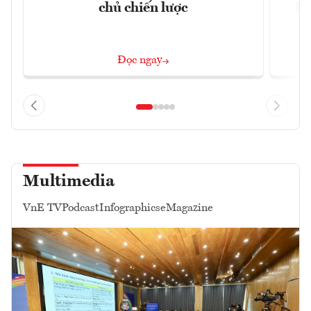
chủ chiến lược
Lâ
Đọc ngay
Multimedia
VnE TV
Podcast
Infographics
eMagazine