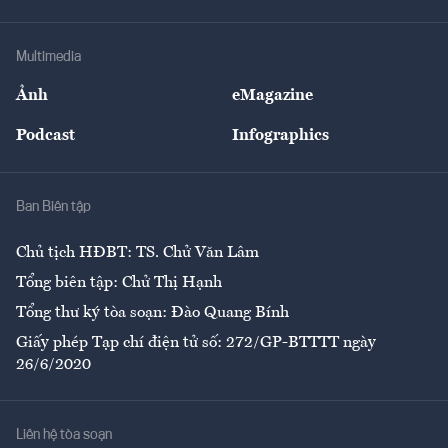
Tư vấn Tiêu & Dùng
Infographics
Hạ tầng
Sức khỏe
Khung pháp lý
Doanh nghiệp
Địa phương
Thị trường
Bảo hiểm
Multimedia
Sự kiện
Nhân lực
Ảnh
eMagazine
Đẹp +
An sinh
Podcast
Infographics
Giải trí
Y tế
Nhà
Ban Biên tập
Ẩm thực
Chủ tịch HĐBT: TS. Chử Văn Lâm
Tổng biên tập: Chử Thị Hạnh
Tổng thư ký tòa soạn: Đào Quang Bính
Giấy phép Tạp chí điện tử số: 272/GP-BTTTT ngày
26/6/2020
Liên hệ tòa soạn