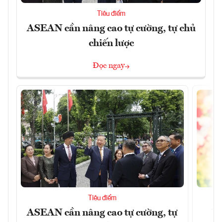
Tiêu điểm
ASEAN cần nâng cao tự cường, tự chủ
chiến lược
Đọc ngay
Tiêu điểm
ASEAN cần nâng cao tự cường, tự
Tổ