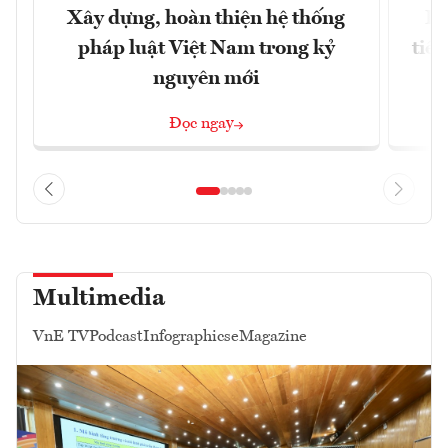
Xây dựng, hoàn thiện hệ thống
Bộ
pháp luật Việt Nam trong kỷ
tiề
nguyên mới
Đọc ngay
Multimedia
VnE TV
Podcast
Infographics
eMagazine