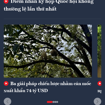
Điểm nhấn kỳ họp Quốc hội không
thường lệ lần thứ nhất
Ba giải pháp chiến lược nhằm cán mốc
xuất khẩu 74 tỷ USD
ngu