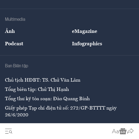
Doanh nhân
Tư vấn Tiêu & Dùng
Infographics
Hạ tầng
Sức khỏe
Khung pháp lý
Doanh nghiệp
Địa phương
Thị trường
Bảo hiểm
Multimedia
Sự kiện
Nhân lực
Ảnh
eMagazine
Đẹp +
An sinh
Podcast
Infographics
Giải trí
Y tế
Nhà
Ban Biên tập
Ẩm thực
Chủ tịch HĐBT: TS. Chử Văn Lâm
Tổng biên tập: Chử Thị Hạnh
Tổng thư ký tòa soạn: Đào Quang Bính
Giấy phép Tạp chí điện tử số: 272/GP-BTTTT ngày
26/6/2020
Liên hệ tòa soạn