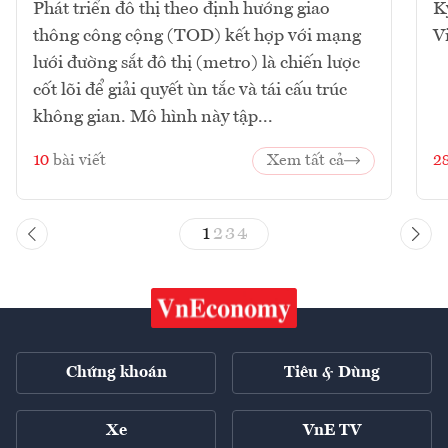
Phát triển đô thị theo định hướng giao
K
thông công cộng (TOD) kết hợp với mạng
V
lưới đường sắt đô thị (metro) là chiến lược
cốt lõi để giải quyết ùn tắc và tái cấu trúc
không gian. Mô hình này tập...
10
bài viết
Xem tất cả
2
1
2
3
4
Chứng khoán
Tiêu & Dùng
Xe
VnE TV