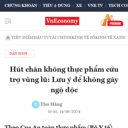
CHỨNG KHOÁN
TIÊU & DÙNG
XE
VNE TV
TECH CO
TIÊU ĐIỂM
ĐẦU TƯ
TÀI CHÍNH
KINH TẾ SỐ
KINH TẾ XANH
DÂN SINH
Hút chân không thực phẩm cứu
trợ vùng lũ: Lưu ý để không gây
ngộ độc
Thu Hằng
T
19:42, 14/09/2024
Theo Cục An toàn thực phẩm (Bộ Y tế),