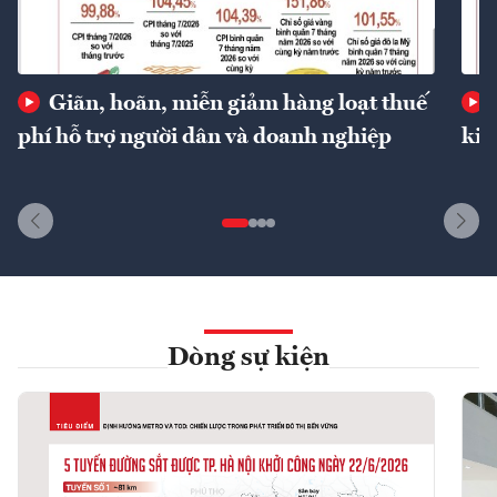
Giãn, hoãn, miễn giảm hàng loạt thuế
phí hỗ trợ người dân và doanh nghiệp
kin
Dòng sự kiện