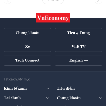
1
2
3
4
Chứng khoán
Tiêu & Dùng
Xe
VnE TV
Tech Connect
English ++
Tất cả chuyên mục
Kinh tế xanh
Tiêu điểm
Chuyển động xanh
Tài chính
Chứng khoán
Pháp lý
Ngân hàng
Doanh nghiệp niêm yết