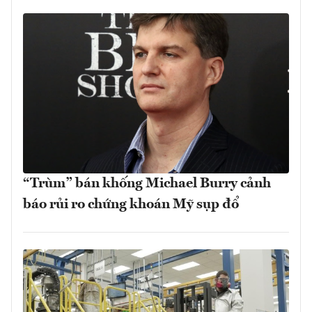
“Trùm” bán khống Michael Burry cảnh
báo rủi ro chứng khoán Mỹ sụp đổ