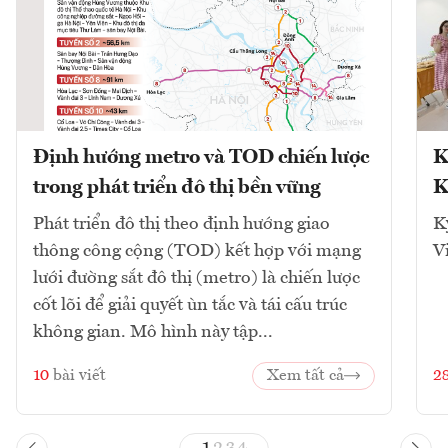
Định hướng metro và TOD chiến lược
K
trong phát triển đô thị bền vững
K
Phát triển đô thị theo định hướng giao
K
thông công cộng (TOD) kết hợp với mạng
V
lưới đường sắt đô thị (metro) là chiến lược
cốt lõi để giải quyết ùn tắc và tái cấu trúc
không gian. Mô hình này tập...
10
bài viết
Xem tất cả
2