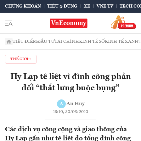
CHỨNG KHOÁN
TIÊU & DÙNG
XE
VNE TV
TECH CO
TIÊU ĐIỂM
ĐẦU TƯ
TÀI CHÍNH
KINH TẾ SỐ
KINH TẾ XANH
THẾ GIỚI
Hy Lạp tê liệt vì đình công phản
đối “thắt lưng buộc bụng”
An Huy
A
16:10, 30/06/2010
Các dịch vụ công cộng và giao thông của
Hy Lạp gần như tê liệt do tổng đình công