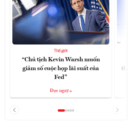
Thế giới
“Chủ tịch Kevin Warsh muốn
G
giảm số cuộc họp lãi suất của
thề
Fed”
G
Đọc ngay