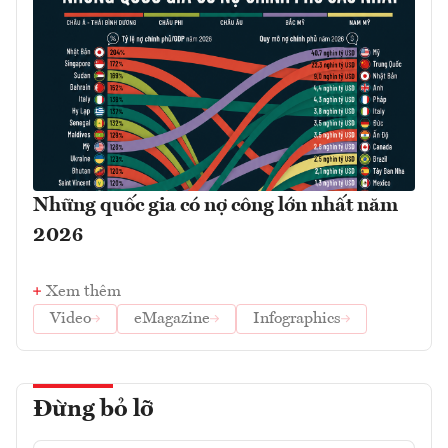
Những quốc gia có nợ công lớn nhất năm
2026
Xem thêm
Video
eMagazine
Infographics
Đừng bỏ lỡ