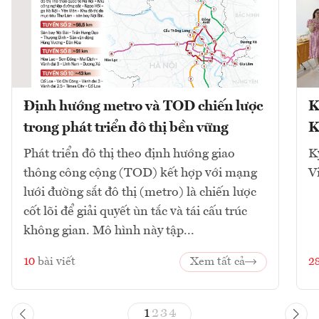
Định hướng metro và TOD chiến lược
K
trong phát triển đô thị bền vững
K
Phát triển đô thị theo định hướng giao
K
thông công cộng (TOD) kết hợp với mạng
V
lưới đường sắt đô thị (metro) là chiến lược
cốt lõi để giải quyết ùn tắc và tái cấu trúc
không gian. Mô hình này tập...
10
bài viết
Xem tất cả
2
1
2
3
4