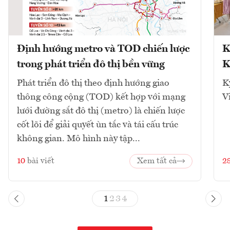
Định hướng metro và TOD chiến lược
K
trong phát triển đô thị bền vững
K
Phát triển đô thị theo định hướng giao
K
thông công cộng (TOD) kết hợp với mạng
V
lưới đường sắt đô thị (metro) là chiến lược
cốt lõi để giải quyết ùn tắc và tái cấu trúc
không gian. Mô hình này tập...
10
bài viết
Xem tất cả
2
1
2
3
4