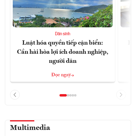
Dân sinh
Luật hóa quyền tiếp cận biển:
Hà
Cần hài hòa lợi ích doanh nghiệp,
n
người dân
Đọc ngay
Multimedia