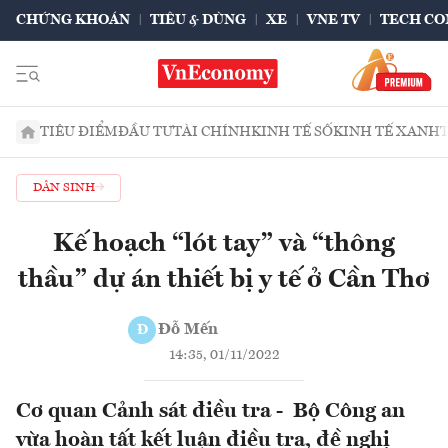
CHỨNG KHOÁN
TIÊU & DÙNG
XE
VNE TV
TECH CO
TIÊU ĐIỂM
ĐẦU TƯ
TÀI CHÍNH
KINH TẾ SỐ
KINH TẾ XANH
DÂN SINH
Kế hoạch “lót tay” và “thông
thầu” dự án thiết bị y tế ở Cần Thơ
Đỗ Mến
Đ
14:35, 01/11/2022
Cơ quan Cảnh sát điều tra - Bộ Công an
vừa hoàn tất kết luận điều tra, đề nghị