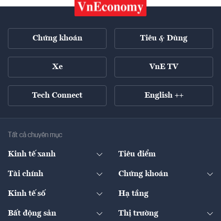
Chứng khoán
Tiêu & Dùng
Xe
VnE TV
Tech Connect
English ++
Tất cả chuyên mục
Kinh tế xanh
Tiêu điểm
Chuyển động xanh
Tài chính
Chứng khoán
Pháp lý
Ngân hàng
Doanh nghiệp niêm yết
Kinh tế số
Hạ tầng
Thương hiệu xanh
Thị trường vốn
Thị trường
Sản phẩm - Thị trường
Bất động sản
Thị trường
Diễn đàn