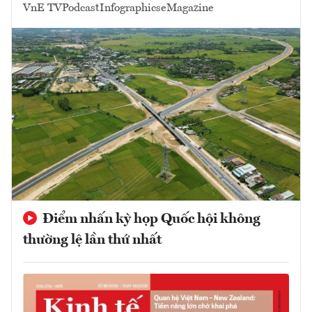
VnE TV
Podcast
Infographics
eMagazine
Điểm nhấn kỳ họp Quốc hội không
thường lệ lần thứ nhất