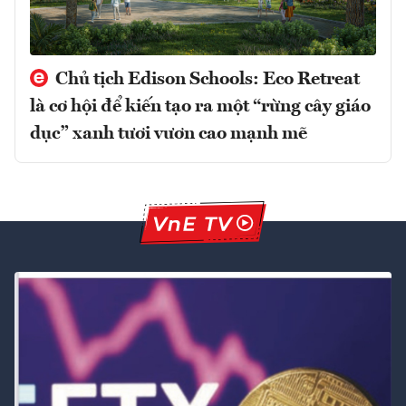
Chủ tịch Edison Schools: Eco Retreat
là cơ hội để kiến tạo ra một “rừng cây giáo
dục” xanh tươi vươn cao mạnh mẽ