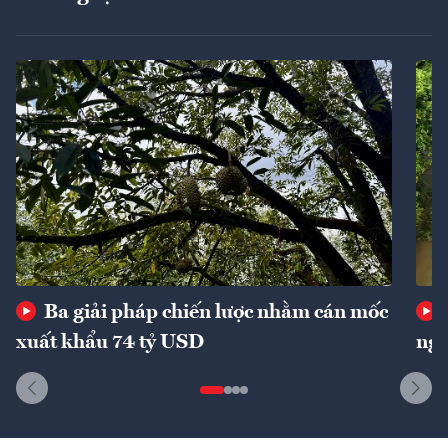
Ba giải pháp chiến lược nhằm cán mốc
xuất khẩu 74 tỷ USD
ngu