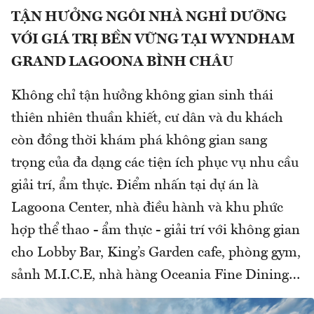
TẬN HƯỞNG NGÔI NHÀ NGHỈ DƯỠNG
VỚI GIÁ TRỊ BỀN VỮNG TẠI WYNDHAM
GRAND LAGOONA BÌNH CHÂU
Không chỉ tận hưởng không gian sinh thái
thiên nhiên thuần khiết, cư dân và du khách
còn đồng thời khám phá không gian sang
trọng của đa dạng các tiện ích phục vụ nhu cầu
giải trí, ẩm thực. Điểm nhấn tại dự án là
Lagoona Center, nhà điều hành và khu phức
hợp thể thao - ẩm thực - giải trí với không gian
cho Lobby Bar, King’s Garden cafe, phòng gym,
sảnh M.I.C.E, nhà hàng Oceania Fine Dining…