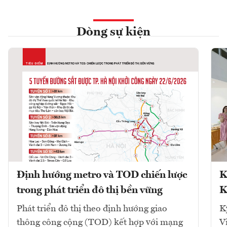
Dòng sự kiện
Định hướng metro và TOD chiến lược
K
trong phát triển đô thị bền vững
K
Phát triển đô thị theo định hướng giao
K
thông công cộng (TOD) kết hợp với mạng
V