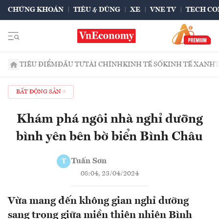
CHỨNG KHOÁN
TIÊU & DÙNG
XE
VNE TV
TECH CO
TIÊU ĐIỂM
ĐẦU TƯ
TÀI CHÍNH
KINH TẾ SỐ
KINH TẾ XANH
BẤT ĐỘNG SẢN
Khám phá ngôi nhà nghỉ dưỡng
bình yên bên bờ biển Bình Châu
Tuấn Sơn
T
08:04, 23/04/2024
Vừa mang đến không gian nghỉ dưỡng
sang trọng giữa miền thiên nhiên Bình