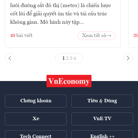
lưới đường sắt đô thị (metro) là chiến lược
cốt lõi để giải quyết ùn tắc và tái cấu trúc
không gian. Mô hình này tập...
10
bài viết
Xem tất cả
2
1
2
3
4
Chứng khoán
Tiêu & Dùng
Xe
VnE TV
Tech Connect
English ++