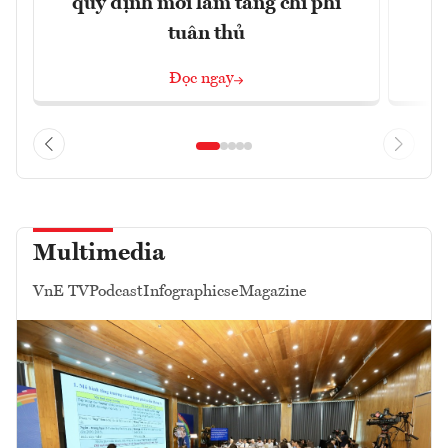
quy định mới làm tăng chi phí
tuân thủ
Đọc ngay
Multimedia
VnE TV
Podcast
Infographics
eMagazine