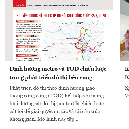
Định hướng metro và TOD chiến lược
K
trong phát triển đô thị bền vững
K
Phát triển đô thị theo định hướng giao
K
thông công cộng (TOD) kết hợp với mạng
V
lưới đường sắt đô thị (metro) là chiến lược
cốt lõi để giải quyết ùn tắc và tái cấu trúc
không gian. Mô hình này tập...