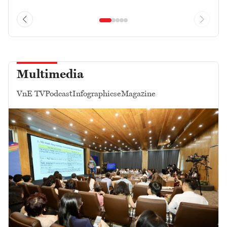
Multimedia
VnE TV
Podcast
Infographics
eMagazine