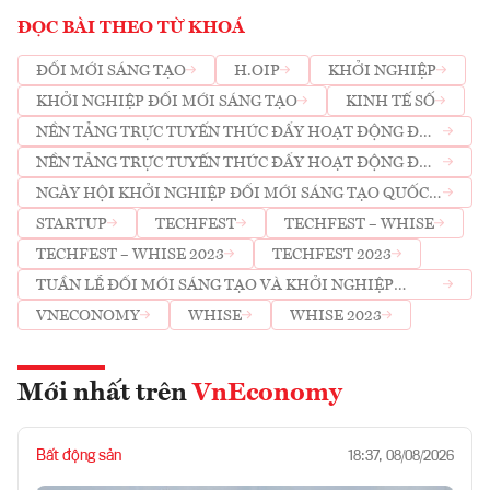
ĐỌC BÀI THEO TỪ KHOÁ
ĐỔI MỚI SÁNG TẠO
H.OIP
KHỞI NGHIỆP
KHỞI NGHIỆP ĐỔI MỚI SÁNG TẠO
KINH TẾ SỐ
NỀN TẢNG TRỰC TUYẾN THÚC ĐẨY HOẠT ĐỘNG ĐỔI
MỚI SÁNG TẠO TP.HCM
NỀN TẢNG TRỰC TUYẾN THÚC ĐẨY HOẠT ĐỘNG ĐỔI
MỚI SÁNG TẠO TP.HCM (H.OIP)
NGÀY HỘI KHỞI NGHIỆP ĐỔI MỚI SÁNG TẠO QUỐC
GIA
STARTUP
TECHFEST
TECHFEST – WHISE
TECHFEST – WHISE 2023
TECHFEST 2023
TUẦN LỄ ĐỔI MỚI SÁNG TẠO VÀ KHỞI NGHIỆP
TP.HCM
VNECONOMY
WHISE
WHISE 2023
Mới nhất trên
VnEconomy
Bất động sản
18:37, 08/08/2026