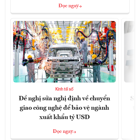
Đọc ngay
Kinh tế số
Đề nghị sửa nghị định về chuyển
Sof
giao công nghệ để bảo vệ ngành
tỷ
xuất khẩu tỷ USD
Đọc ngay