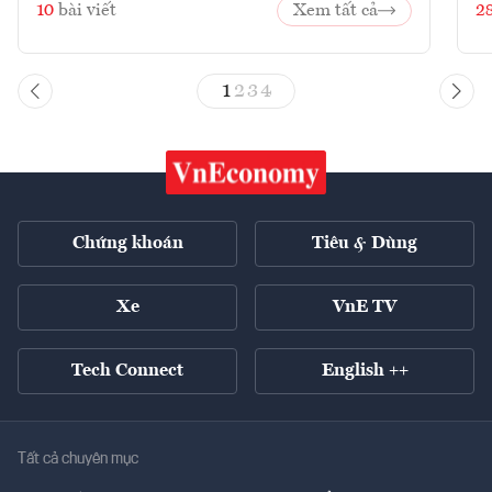
10
bài viết
Xem tất cả
2
1
2
3
4
Chứng khoán
Tiêu & Dùng
Xe
VnE TV
Tech Connect
English ++
Tất cả chuyên mục