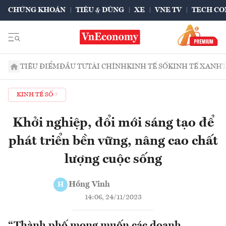
CHỨNG KHOÁN
TIÊU & DÙNG
XE
VNE TV
TECH CO
TIÊU ĐIỂM
ĐẦU TƯ
TÀI CHÍNH
KINH TẾ SỐ
KINH TẾ XANH
KINH TẾ SỐ
Khởi nghiệp, đổi mới sáng tạo để
phát triển bền vững, nâng cao chất
lượng cuộc sống
Hồng Vinh
H
14:06, 24/11/2023
“Thành phố mong muốn các doanh