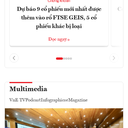
Chứng khoán
Dự báo 9 cổ phiếu mới nhất được
Có t
thêm vào rổ FTSE GEIS, 5 cổ
phiếu khác bị loại
Đọc ngay
Multimedia
VnE TV
Podcast
Infographics
eMagazine