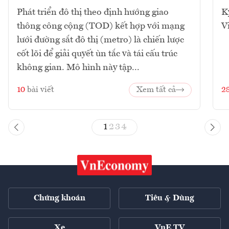
Phát triển đô thị theo định hướng giao
K
thông công cộng (TOD) kết hợp với mạng
V
lưới đường sắt đô thị (metro) là chiến lược
cốt lõi để giải quyết ùn tắc và tái cấu trúc
không gian. Mô hình này tập...
10
bài viết
Xem tất cả
2
1
2
3
4
Chứng khoán
Tiêu & Dùng
Xe
VnE TV