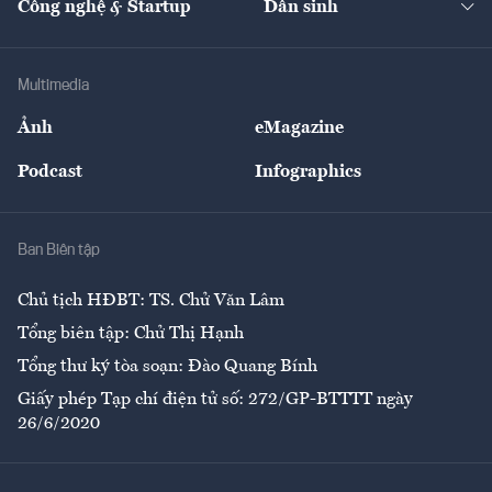
Công nghệ & Startup
Dân sinh
Tư vấn
Nông sản
Doanh nhân
Tư vấn Tiêu & Dùng
Infographics
Hạ tầng
Sức khỏe
Khung pháp lý
Doanh nghiệp
Địa phương
Thị trường
Bảo hiểm
Multimedia
Sự kiện
Nhân lực
Ảnh
eMagazine
Đẹp +
An sinh
Podcast
Infographics
Giải trí
Y tế
Nhà
Ban Biên tập
Ẩm thực
Chủ tịch HĐBT: TS. Chử Văn Lâm
Tổng biên tập: Chử Thị Hạnh
Tổng thư ký tòa soạn: Đào Quang Bính
Giấy phép Tạp chí điện tử số: 272/GP-BTTTT ngày
26/6/2020