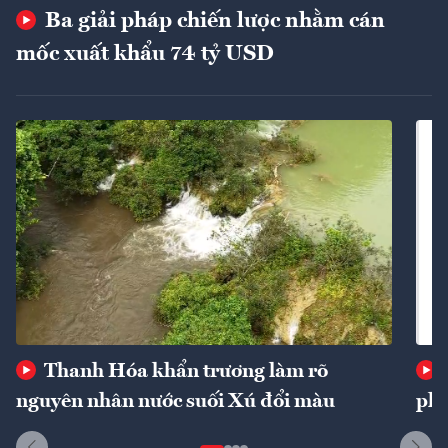
Ba giải pháp chiến lược nhằm cán
mốc xuất khẩu 74 tỷ USD
Thanh Hóa khẩn trương làm rõ
nguyên nhân nước suối Xú đổi màu
phí