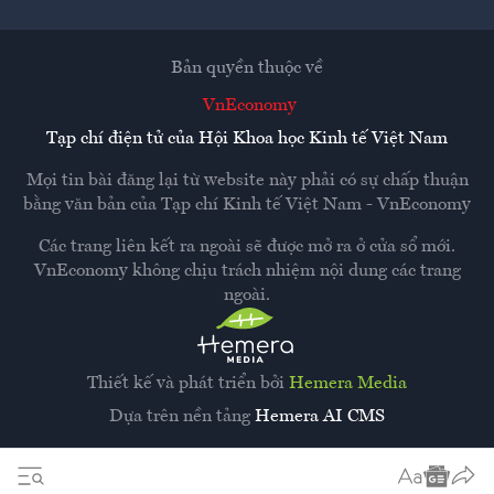
Bản quyền thuộc về
VnEconomy
Tạp chí điện tử của Hội Khoa học Kinh tế Việt Nam
Mọi tin bài đăng lại từ website này phải có sự chấp thuận
bằng văn bản của
Tạp chí Kinh tế Việt Nam - VnEconomy
Các trang liên kết ra ngoài sẽ được mở ra ở cửa sổ mới.
VnEconomy không chịu trách nhiệm nội dung các trang
ngoài.
Thiết kế và phát triển bởi
Hemera Media
Dựa trên nền tảng
Hemera AI CMS