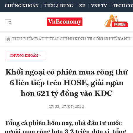
CHỨNG KHOÁN
TIÊU & DÙNG
XE
VNE TV
TECH CO
TIÊU ĐIỂM
ĐẦU TƯ
TÀI CHÍNH
KINH TẾ SỐ
KINH TẾ XANH
CHỨNG KHOÁN
Khối ngoại có phiên mua ròng thứ
6 liên tiếp trên HOSE, giải ngân
hơn 621 tỷ đồng vào KDC
17:32, 27/07/2022
Tổng cả phiên hôm nay, nhà đầu tư nước
ngoài mua ròng hơn 3,2 triệu đơn vị, tổng