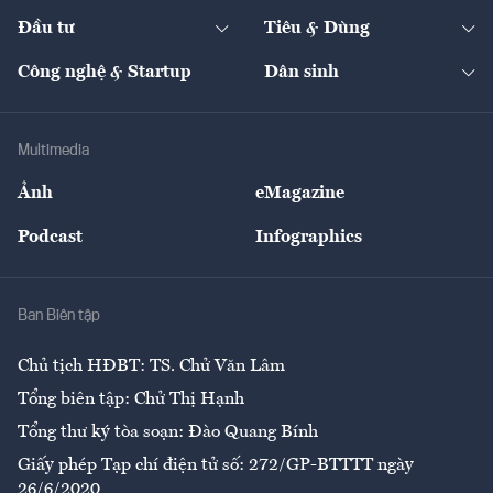
Dự án
Công nghiệp
Chuyển động 24h
Đối thoại
The Guide
Video
Đầu tư
Tiêu & Dùng
Quản trị số
Cafe BĐS
Thị trường
Kinh doanh
Kết nối
Tạp chí kinh tế Việt Nam
eMagazine
Nhà đầu tư
Du lịch
Công nghệ & Startup
Dân sinh
Tư vấn
Nông sản
Doanh nhân
Tư vấn Tiêu & Dùng
Infographics
Hạ tầng
Sức khỏe
Khung pháp lý
Doanh nghiệp
Địa phương
Thị trường
Bảo hiểm
Multimedia
Sự kiện
Nhân lực
Ảnh
eMagazine
Đẹp +
An sinh
Podcast
Infographics
Giải trí
Y tế
Nhà
Ban Biên tập
Ẩm thực
Chủ tịch HĐBT: TS. Chử Văn Lâm
Tổng biên tập: Chử Thị Hạnh
Tổng thư ký tòa soạn: Đào Quang Bính
Giấy phép Tạp chí điện tử số: 272/GP-BTTTT ngày
26/6/2020