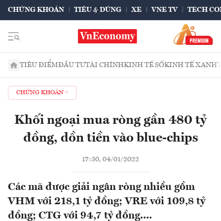
CHỨNG KHOÁN
TIÊU & DÙNG
XE
VNE TV
TECH CO
TIÊU ĐIỂM
ĐẦU TƯ
TÀI CHÍNH
KINH TẾ SỐ
KINH TẾ XANH
CHỨNG KHOÁN
Khối ngoại mua ròng gần 480 tỷ
đồng, dồn tiền vào blue-chips
17:30, 04/01/2022
Các mã được giải ngân ròng nhiều gồm
VHM với 218,1 tỷ đồng; VRE với 109,8 tỷ
đồng; CTG với 94,7 tỷ đồng....