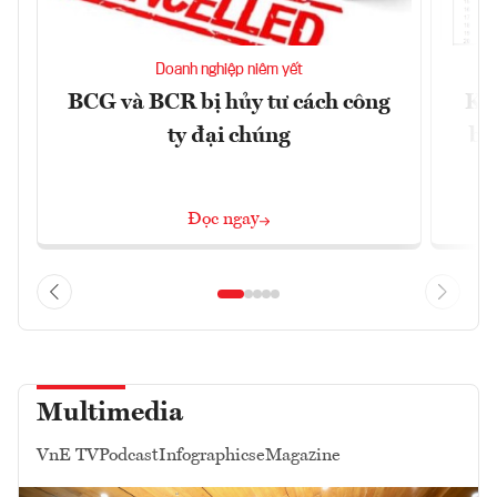
Doanh nghiệp niêm yết
BCG và BCR bị hủy tư cách công
Kh
ty đại chúng
ba
Đọc ngay
Multimedia
VnE TV
Podcast
Infographics
eMagazine