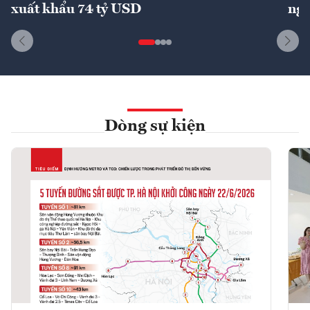
xuất khẩu 74 tỷ USD
ngu
Dòng sự kiện