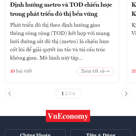
Định hướng metro và TOD chiến lược
K
trong phát triển đô thị bền vững
K
Phát triển đô thị theo định hướng giao
K
thông công cộng (TOD) kết hợp với mạng
V
lưới đường sắt đô thị (metro) là chiến lược
cốt lõi để giải quyết ùn tắc và tái cấu trúc
không gian. Mô hình này tập...
10
bài viết
Xem tất cả
2
1
2
3
4
Chứng khoán
Tiêu & Dùng