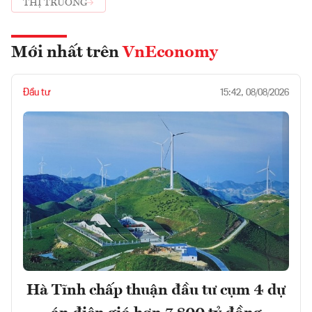
THỊ TRƯỜNG
Mới nhất trên
VnEconomy
Đầu tư
15:42, 08/08/2026
Hà Tĩnh chấp thuận đầu tư cụm 4 dự