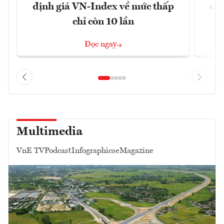
định giá VN-Index về mức thấp
chá
chỉ còn 10 lần
Đọc ngay
Multimedia
VnE TV
Podcast
Infographics
eMagazine