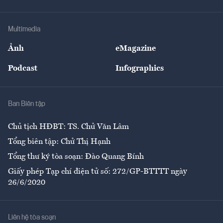
Tư vấn Tiêu & Dùng
Infographics
Hạ tầng
Sức khỏe
Khung pháp lý
Doanh nghiệp
Địa phương
Thị trường
Bảo hiểm
Multimedia
Sự kiện
Nhân lực
Ảnh
eMagazine
Đẹp +
An sinh
Podcast
Infographics
Giải trí
Y tế
Nhà
Ban Biên tập
Ẩm thực
Chủ tịch HĐBT: TS. Chử Văn Lâm
Tổng biên tập: Chử Thị Hạnh
Tổng thư ký tòa soạn: Đào Quang Bính
Giấy phép Tạp chí điện tử số: 272/GP-BTTTT ngày
26/6/2020
Liên hệ tòa soạn