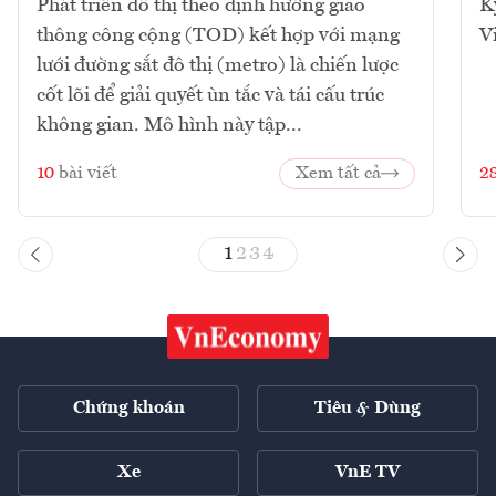
Phát triển đô thị theo định hướng giao
K
thông công cộng (TOD) kết hợp với mạng
V
lưới đường sắt đô thị (metro) là chiến lược
cốt lõi để giải quyết ùn tắc và tái cấu trúc
không gian. Mô hình này tập...
10
bài viết
Xem tất cả
2
1
2
3
4
Chứng khoán
Tiêu & Dùng
Xe
VnE TV