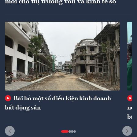
mới cho thị trường vốn và kinh tế số
Bãi bỏ một số điều kiện kinh doanh
bất động sản
nôn
bất