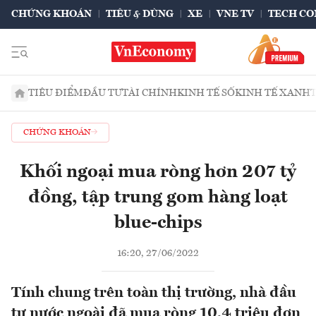
CHỨNG KHOÁN
TIÊU & DÙNG
XE
VNE TV
TECH CO
TIÊU ĐIỂM
ĐẦU TƯ
TÀI CHÍNH
KINH TẾ SỐ
KINH TẾ XANH
CHỨNG KHOÁN
Khối ngoại mua ròng hơn 207 tỷ
đồng, tập trung gom hàng loạt
blue-chips
16:20, 27/06/2022
Tính chung trên toàn thị trường, nhà đầu
tư nước ngoài đã mua ròng 10,4 triệu đơn