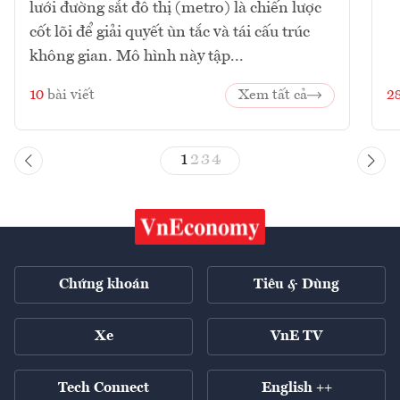
lưới đường sắt đô thị (metro) là chiến lược
cốt lõi để giải quyết ùn tắc và tái cấu trúc
không gian. Mô hình này tập...
10
bài viết
Xem tất cả
2
1
2
3
4
Chứng khoán
Tiêu & Dùng
Xe
VnE TV
Tech Connect
English ++