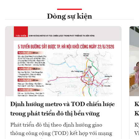
Dòng sự kiện
Định hướng metro và TOD chiến lược
K
trong phát triển đô thị bền vững
K
Phát triển đô thị theo định hướng giao
K
thông công cộng (TOD) kết hợp với mạng
V