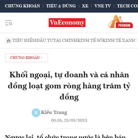
CHỨNG KHOÁN
TIÊU & DÙNG
XE
VNE TV
TECH CO
TIÊU ĐIỂM
ĐẦU TƯ
TÀI CHÍNH
KINH TẾ SỐ
KINH TẾ XANH
CHỨNG KHOÁN
Khối ngoại, tự doanh và cá nhân
đồng loạt gom ròng hàng trăm tỷ
đồng
Kiều Trang
K
08:35, 25/03/2023
Ngược lại, tổ chức trong nước là bên bán