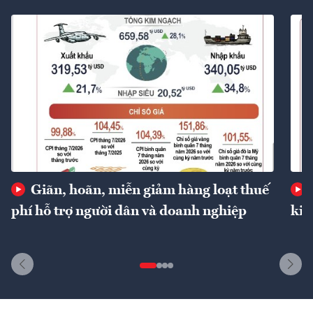
Giãn, hoãn, miễn giảm hàng loạt thuế
phí hỗ trợ người dân và doanh nghiệp
kin