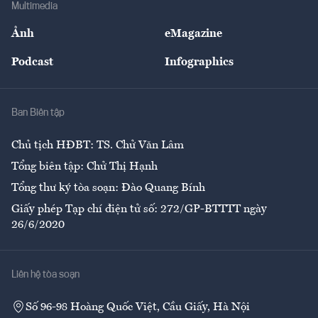
Multimedia
Sự kiện
Nhân lực
Ảnh
eMagazine
Đẹp +
An sinh
Podcast
Infographics
Giải trí
Y tế
Nhà
Ban Biên tập
Ẩm thực
Chủ tịch HĐBT: TS. Chử Văn Lâm
Tổng biên tập: Chử Thị Hạnh
Tổng thư ký tòa soạn: Đào Quang Bính
Giấy phép Tạp chí điện tử số: 272/GP-BTTTT ngày
26/6/2020
Liên hệ tòa soạn
Số 96-98 Hoàng Quốc Việt, Cầu Giấy, Hà Nội