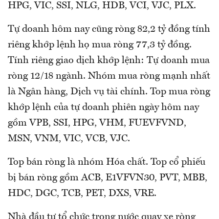
HPG, VIC, SSI, NLG, HDB, VCI, VJC, PLX.
Tự doanh hôm nay cũng ròng 82,2 tỷ đồng tính
riêng khớp lệnh họ mua ròng 77,3 tỷ đồng.
Tính riêng giao dịch khớp lệnh: Tự doanh mua
ròng 12/18 ngành. Nhóm mua ròng mạnh nhất
là Ngân hàng, Dịch vụ tài chính. Top mua ròng
khớp lệnh của tự doanh phiên ngày hôm nay
gồm VPB, SSI, HPG, VHM, FUEVFVND,
MSN, VNM, VIC, VCB, VJC.
Top bán ròng là nhóm Hóa chất. Top cổ phiếu
bị bán ròng gồm ACB, E1VFVN30, PVT, MBB,
HDC, DGC, TCB, PET, DXS, VRE.
Nhà đầu tư tổ chức trong nước quay xe ròng