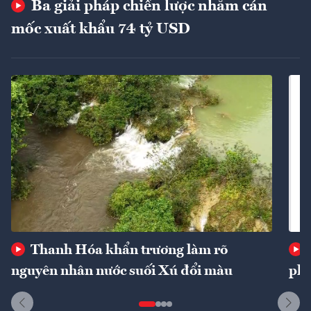
Ba giải pháp chiến lược nhằm cán
mốc xuất khẩu 74 tỷ USD
Thanh Hóa khẩn trương làm rõ
nguyên nhân nước suối Xú đổi màu
phí