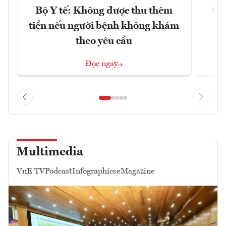
Bộ Y tế: Không được thu thêm
Cắt
tiền nếu người bệnh không khám
l
theo yêu cầu
Đọc ngay
Multimedia
VnE TV
Podcast
Infographics
eMagazine