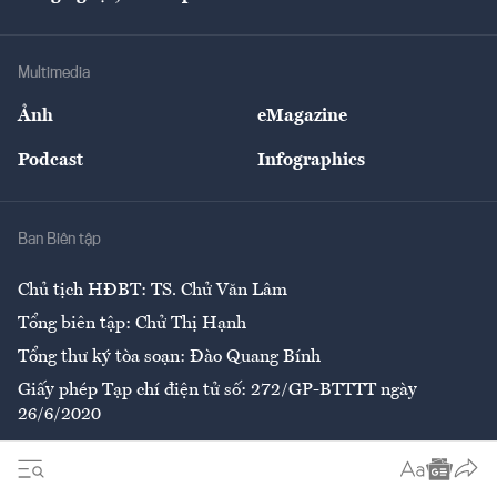
Doanh nhân
Tư vấn Tiêu & Dùng
Infographics
Hạ tầng
Sức khỏe
Khung pháp lý
Doanh nghiệp
Địa phương
Thị trường
Bảo hiểm
Multimedia
Sự kiện
Nhân lực
Ảnh
eMagazine
Đẹp +
An sinh
Podcast
Infographics
Giải trí
Y tế
Nhà
Ban Biên tập
Ẩm thực
Chủ tịch HĐBT: TS. Chử Văn Lâm
Tổng biên tập: Chử Thị Hạnh
Tổng thư ký tòa soạn: Đào Quang Bính
Giấy phép Tạp chí điện tử số: 272/GP-BTTTT ngày
26/6/2020
Liên hệ tòa soạn