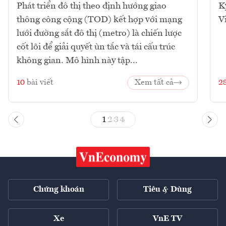
Phát triển đô thị theo định hướng giao
K
thông công cộng (TOD) kết hợp với mạng
V
lưới đường sắt đô thị (metro) là chiến lược
cốt lõi để giải quyết ùn tắc và tái cấu trúc
không gian. Mô hình này tập...
10
bài viết
Xem tất cả
2
1
2
3
4
Chứng khoán
Tiêu & Dùng
Xe
VnE TV