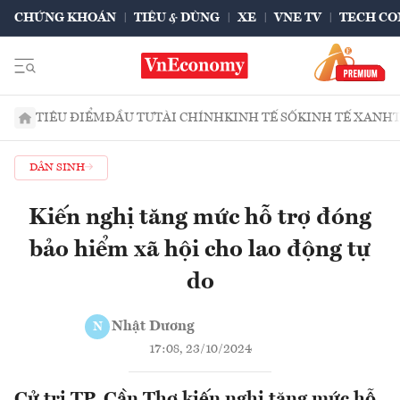
CHỨNG KHOÁN
TIÊU & DÙNG
XE
VNE TV
TECH CO
TIÊU ĐIỂM
ĐẦU TƯ
TÀI CHÍNH
KINH TẾ SỐ
KINH TẾ XANH
DÂN SINH
Kiến nghị tăng mức hỗ trợ đóng
bảo hiểm xã hội cho lao động tự
do
Nhật Dương
N
17:08, 23/10/2024
Cử tri TP. Cần Thơ kiến nghị tăng mức hỗ