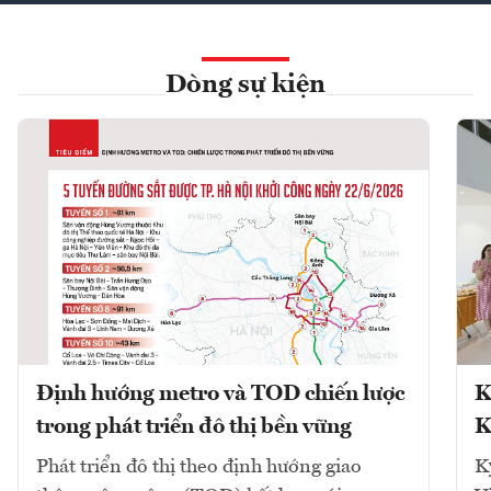
Dòng sự kiện
Định hướng metro và TOD chiến lược
K
trong phát triển đô thị bền vững
K
Phát triển đô thị theo định hướng giao
K