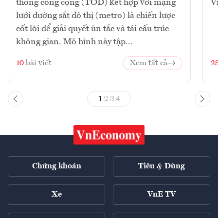
thông công cộng (TOD) kết hợp với mạng
V
lưới đường sắt đô thị (metro) là chiến lược
cốt lõi để giải quyết ùn tắc và tái cấu trúc
không gian. Mô hình này tập...
10
bài viết
Xem tất cả
2
1
2
3
4
Chứng khoán
Tiêu & Dùng
Xe
VnE TV