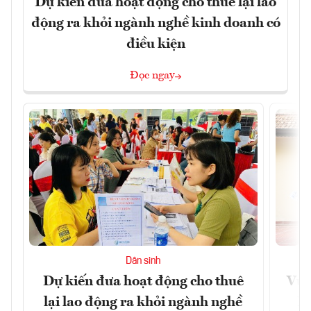
Dự kiến đưa hoạt động cho thuê lại lao
động ra khỏi ngành nghề kinh doanh có
điều kiện
Đọc ngay
Dân sinh
Dự kiến đưa hoạt động cho thuê
Vươ
lại lao động ra khỏi ngành nghề
Họ