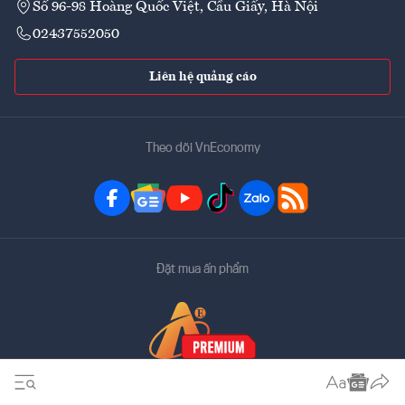
Số 96-98 Hoàng Quốc Việt, Cầu Giấy, Hà Nội
02437552050
Liên hệ quảng cáo
Theo dõi VnEconomy
Đặt mua ấn phẩm