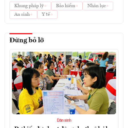
Khung pháp lý
Bảo hiểm
Nhân lực
An sinh
Y tế
Đừng bỏ lỡ
Dân sinh