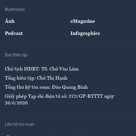
Doanh nghiệp
Địa phương
Thị trường
Bảo hiểm
Multimedia
Sự kiện
Nhân lực
Ảnh
eMagazine
Đẹp +
An sinh
Podcast
Infographics
Giải trí
Y tế
Nhà
Ban Biên tập
Ẩm thực
Chủ tịch HĐBT: TS. Chử Văn Lâm
Tổng biên tập: Chử Thị Hạnh
Tổng thư ký tòa soạn: Đào Quang Bính
Giấy phép Tạp chí điện tử số: 272/GP-BTTTT ngày
26/6/2020
Liên hệ tòa soạn