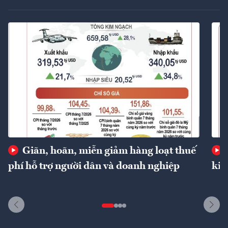
Giãn, hoãn, miễn giảm hàng loạt thuế
phí hỗ trợ người dân và doanh nghiệp
kin