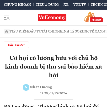
CHỨNG KHOÁN
TIÊU & DÙNG
XE
VNE TV
TECH CO
TIÊU ĐIỂM
ĐẦU TƯ
TÀI CHÍNH
KINH TẾ SỐ
KINH TẾ XANH
DÂN SINH
Cơ hội có lương hưu với chủ hộ
kinh doanh bị thu sai bảo hiểm xã
hội
Nhật Dương
N
11:29, 05/10/2024
Bộ Lao động – Thương binh và Xã hội đề