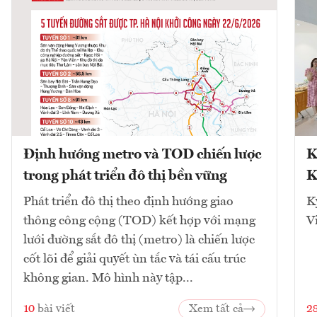
Định hướng metro và TOD chiến lược
K
trong phát triển đô thị bền vững
K
Phát triển đô thị theo định hướng giao
K
thông công cộng (TOD) kết hợp với mạng
V
lưới đường sắt đô thị (metro) là chiến lược
cốt lõi để giải quyết ùn tắc và tái cấu trúc
không gian. Mô hình này tập...
10
bài viết
Xem tất cả
2