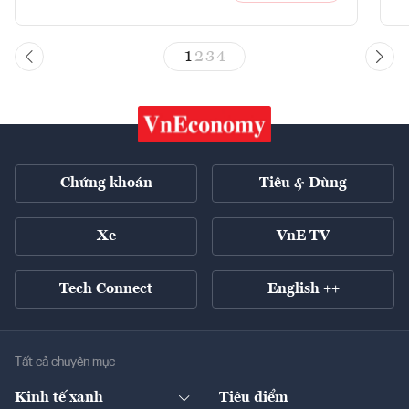
1
2
3
4
Chứng khoán
Tiêu & Dùng
Xe
VnE TV
Tech Connect
English ++
Tất cả chuyên mục
Kinh tế xanh
Tiêu điểm