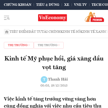
CHỨNG KHOÁN
TIÊU & DÙNG
XE
VNE TV
TECH CO
TIÊU ĐIỂM
ĐẦU TƯ
TÀI CHÍNH
KINH TẾ SỐ
KINH TẾ XANH
THỊ TRƯỜNG
THỊ TRƯỜNG
Kinh tế Mỹ phục hồi, giá xăng dầu
vọt tăng
Thanh Hải
T
08:03, 19/12/2013
Việc kinh tế tăng trưởng vững vàng hơn
cũng đồng nghĩa với việc nhu cầu tiêu thụ