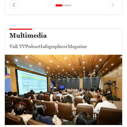
Multimedia
VnE TV
Podcast
Infographics
eMagazine