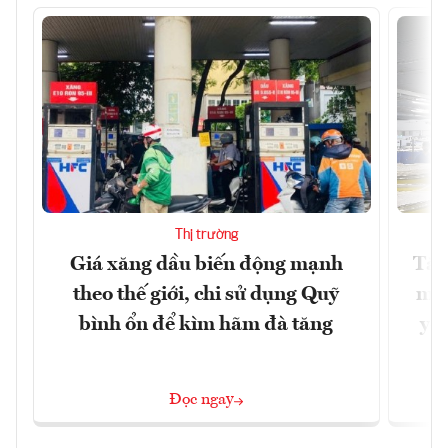
Thị trường
Giá xăng dầu biến động mạnh
Tăn
theo thế giới, chi sử dụng Quỹ
min
bình ổn để kìm hãm đà tăng
yêu
Đọc ngay