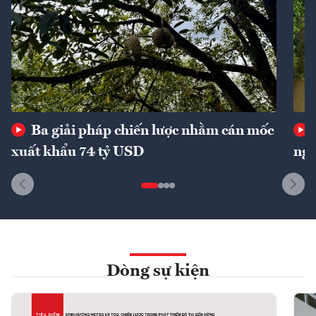
Ba giải pháp chiến lược nhằm cán mốc
xuất khẩu 74 tỷ USD
ngu
Dòng sự kiện