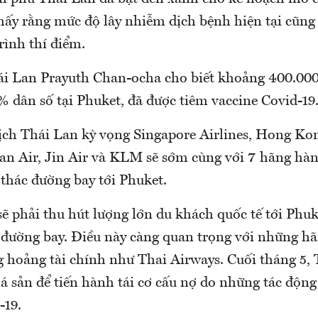
thấy rằng mức độ lây nhiễm dịch bệnh hiện tại cũn
rình thí điểm.
i Lan Prayuth Chan-ocha cho biết khoảng 400.000
 dân số tại Phuket, đã được tiêm vaccine Covid-19
ịch Thái Lan kỳ vọng Singapore Airlines, Hong Kon
an Air, Jin Air và KLM sẽ sớm cùng với 7 hãng hà
 thác đường bay tới Phuket.
sẽ phải thu hút lượng lớn du khách quốc tế tới Phu
 đường bay. Điều này càng quan trọng với những h
 hoảng tài chính như Thai Airways. Cuối tháng 5, 
á sản để tiến hành tái cơ cấu nợ do những tác động
-19.