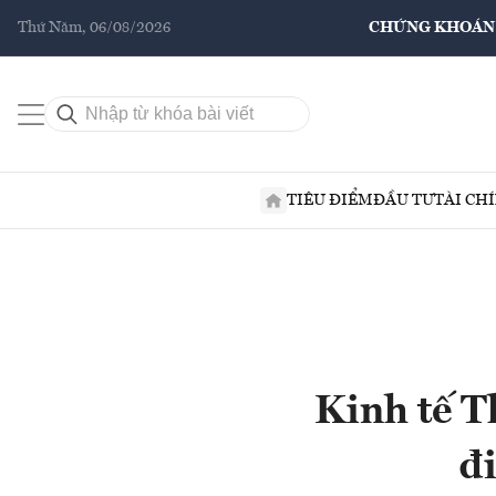
Thứ Năm, 06/08/2026
CHỨNG KHOÁN
TIÊU ĐIỂM
ĐẦU TƯ
TÀI CH
Kinh tế T
đ