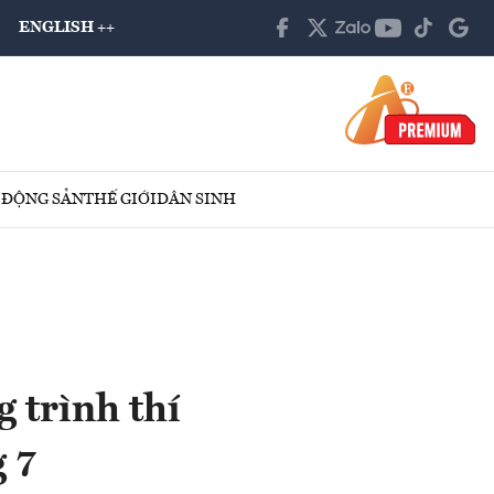
ENGLISH ++
 ĐỘNG SẢN
THẾ GIỚI
DÂN SINH
 trình thí
 7