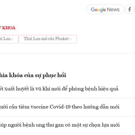
Ừ KHOÁ
ái Lan
Thái Lan mở cửa Phuket
hìa khóa của sự phục hồi
ốt xuất huyết là vũ khí mới để phòng bệnh hiệu quả
ời cần tiêm vaccine Covid-19 theo hướng dẫn mới
iúp người bệnh ung thư gan có một sự chọn lựa mới