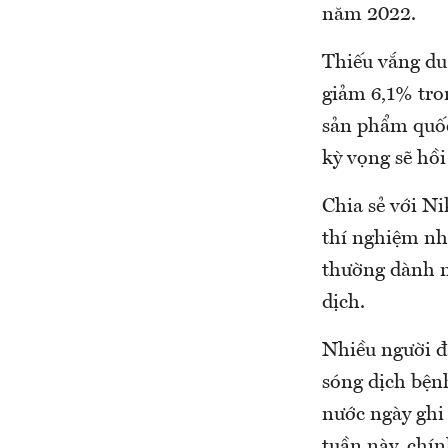
năm 2022.
Thiếu vắng du
giảm 6,1% tro
sản phẩm quốc
kỳ vọng sẽ hồi
Chia sẻ với Ni
thí nghiệm nh
thường dành n
dịch.
Nhiều người đã
sóng dịch bệnh
nước ngày ghi
tuần này, chí