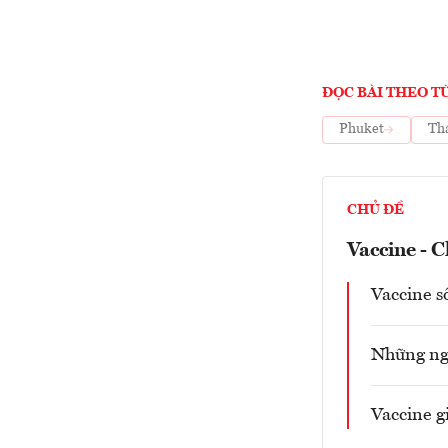
ĐỌC BÀI THEO T
Phuket
Th
CHỦ ĐỀ
Vaccine - C
Vaccine s
Những ngư
Vaccine g