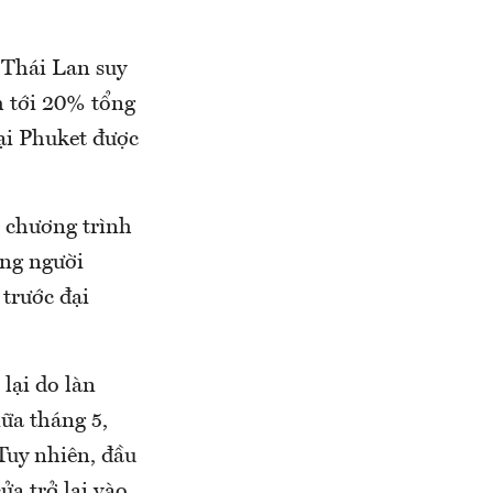
 Thái Lan suy
m tới 20% tổng
ại Phuket được
t chương trình
ững người
trước đại
lại do làn
iữa tháng 5,
Tuy nhiên, đầu
a trở lại vào