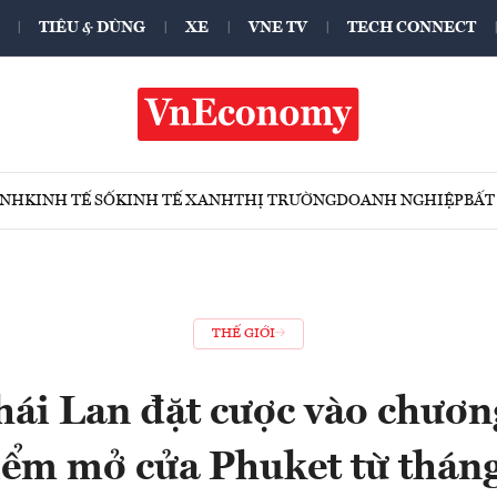
TIÊU & DÙNG
XE
VNE TV
TECH CONNECT
ÍNH
KINH TẾ SỐ
KINH TẾ XANH
THỊ TRƯỜNG
DOANH NGHIỆP
BẤT
THẾ GIỚI
hái Lan đặt cược vào chương
iểm mở cửa Phuket từ tháng