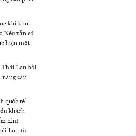
ước khi khởi
y. Nếu vẫn có
ực hiện một
 Thái Lan bởi
ả năng cân
h quốc tế
 du khách
iểm như
hái Lan từ