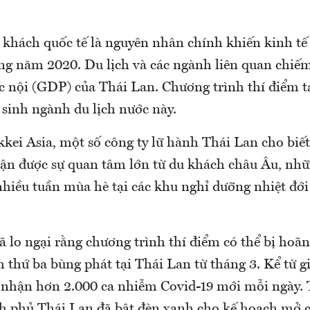
 khách quốc tế là nguyên nhân chính khiến kinh tế
ng năm 2020. Du lịch và các ngành liên quan chiế
 nội (GDP) của Thái Lan. Chương trình thí điểm t
 sinh ngành du lịch nước này.
kkei Asia, một số công ty lữ hành Thái Lan cho biế
ận được sự quan tâm lớn từ du khách châu Âu, nh
hiều tuần mùa hè tại các khu nghỉ dưỡng nhiệt đới 
 lo ngại rằng chương trình thí điểm có thể bị hoãn 
 thứ ba bùng phát tại Thái Lan từ tháng 3. Kể từ g
 nhận hơn 2.000 ca nhiễm Covid-19 mới mỗi ngày. 
nh phủ Thái Lan đã bật đèn xanh cho kế hoạch mở cử