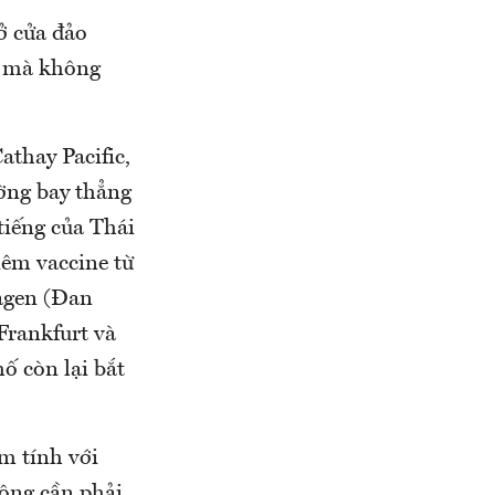
ở cửa đảo
ủ mà không
athay Pacific,
ường bay thẳng
tiếng của Thái
iêm vaccine từ
agen (Đan
Frankfurt và
ố còn lại bắt
m tính với
hông cần phải