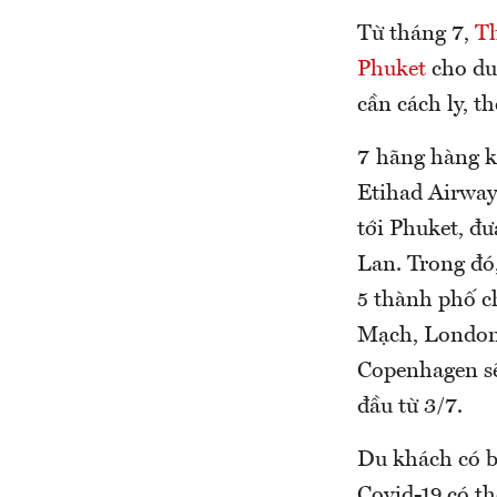
Từ tháng 7,
T
Phuket
cho du
cần cách ly, t
7 hãng hàng kh
Etihad Airways
tới Phuket, đ
Lan. Trong đó,
5 thành phố c
Mạch, London 
Copenhagen sẽ 
đầu từ 3/7.
Du khách có b
Covid-19 có t