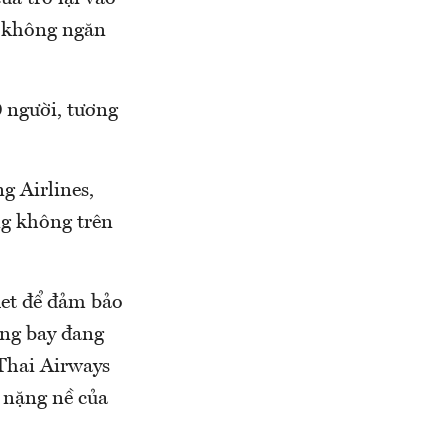
g không ngăn
 người, tương
.
g Airlines,
ng không trên
ket để đảm bảo
ãng bay đang
Thai Airways
 nặng nề của