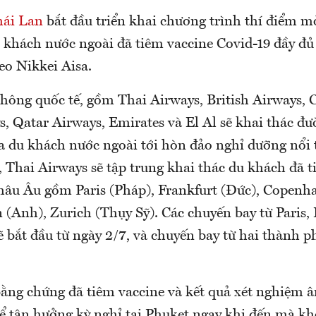
hái Lan
bắt đầu triển khai chương trình thí điểm m
 khách nước ngoài đã tiêm vaccine Covid-19 đầy đ
heo Nikkei Aisa.
ông quốc tế, gồm Thai Airways, British Airways, C
, Qatar Airways, Emirates và El Al sẽ khai thác đ
ưa du khách nước ngoài tới hòn đảo nghỉ dưỡng nổi 
 Thai Airways sẽ tập trung khai thác du khách đã t
hâu Âu gồm Paris (Pháp), Frankfurt (Đức), Copenh
(Anh), Zurich (Thụy Sỹ). Các chuyến bay từ Paris, 
bắt đầu từ ngày 2/7, và chuyến bay từ hai thành ph
ằng chứng đã tiêm vaccine và kết quả xét nghiệm â
hể tận hưởng kỳ nghỉ tại Phuket ngay khi đến mà k