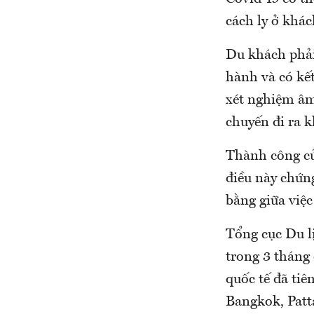
cách ly ở khá
Du khách phải 
hành và có kế
xét nghiệm âm
chuyến đi ra 
Thành công củ
điều này chứn
bằng giữa việ
Tổng cục Du l
trong 3 tháng
quốc tế đã tiê
Bangkok, Patt