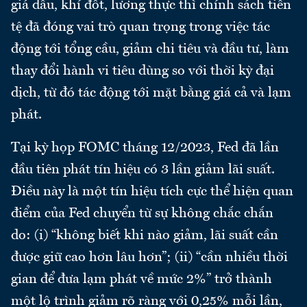
giá dầu, khí đốt, lương thực thì chính sách tiền
tệ đã đóng vai trò quan trọng trong việc tác
động tới tổng cầu, giảm chi tiêu và đầu tư, làm
thay đổi hành vi tiêu dùng so với thời kỳ đại
dịch, từ đó tác động tới mặt bằng giá cả và lạm
phát.
Tại kỳ họp FOMC tháng 12/2023, Fed đã lần
đầu tiên phát tín hiệu có 3 lần giảm lãi suất.
Điều này là một tín hiệu tích cực thể hiện quan
điểm của Fed chuyển từ sự không chắc chắn
do: (i) “không biết khi nào giảm, lãi suất cần
được giữ cao hơn lâu hơn”; (ii) “cần nhiều thời
gian để đưa lạm phát về mức 2%” trở thành
một lộ trình giảm rõ ràng với 0,25% mỗi lần,