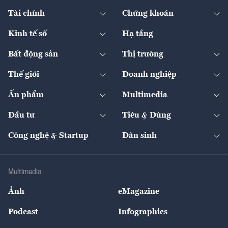
Chuyển động xanh
Tài chính
Chứng khoán
Pháp lý
Ngân hàng
Doanh nghiệp niêm yết
Kinh tế số
Hạ tầng
Thương hiệu xanh
Thị trường vốn
Thị trường
Sản phẩm - Thị trường
Bất động sản
Thị trường
Diễn đàn
Thuế
Đầu tư
Tài sản số
Chính sách
Xuất nhập khẩu
Thế giới
Doanh nghiệp
Bảo hiểm
Quốc tế
Dịch vụ số
Thị trường
Khung pháp lý
Kinh tế
Chuyển động
Ấn phẩm
Multimedia
Khung pháp lý
Start-up
Dự án
Công nghiệp
Chuyển động 24h
Đối thoại
The Guide
Video
Đầu tư
Tiêu & Dùng
Quản trị số
Cafe BĐS
Thị trường
Kinh doanh
Kết nối
Tạp chí kinh tế Việt Nam
eMagazine
Nhà đầu tư
Du lịch
Công nghệ & Startup
Dân sinh
Tư vấn
Nông sản
Doanh nhân
Tư vấn Tiêu & Dùng
Infographics
Hạ tầng
Sức khỏe
Khung pháp lý
Doanh nghiệp
Địa phương
Thị trường
Bảo hiểm
Multimedia
Sự kiện
Nhân lực
Ảnh
eMagazine
Đẹp +
An sinh
Podcast
Infographics
Giải trí
Y tế