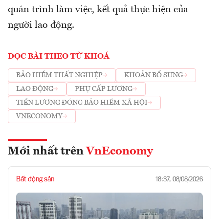
quán trình làm việc, kết quả thực hiện của
người lao động.
ĐỌC BÀI THEO TỪ KHOÁ
BẢO HIỂM THẤT NGHIỆP
KHOẢN BỔ SUNG
LAO ĐỘNG
PHỤ CẤP LƯƠNG
TIỀN LƯƠNG ĐÓNG BẢO HIỂM XÃ HỘI
VNECONOMY
Mới nhất trên
VnEconomy
Bất động sản
18:37, 08/08/2026