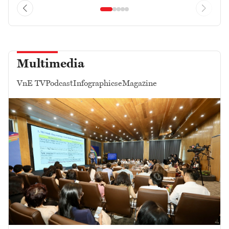
Multimedia
VnE TV
Podcast
Infographics
eMagazine