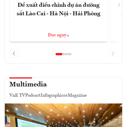
Đề xuất điều chỉnh dự án đường
Đồn
sắt Lào Cai - Hà Nội - Hải Phòng
3 
Đọc ngay
Multimedia
VnE TV
Podcast
Infographics
eMagazine