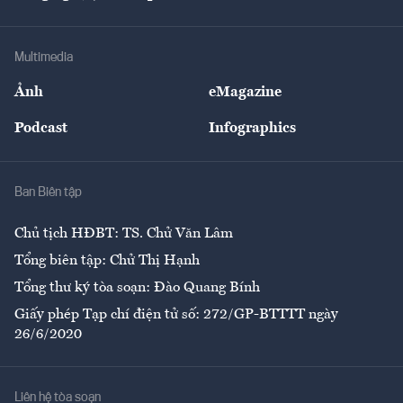
Doanh nhân
Tư vấn Tiêu & Dùng
Infographics
Hạ tầng
Sức khỏe
Khung pháp lý
Doanh nghiệp
Địa phương
Thị trường
Bảo hiểm
Multimedia
Sự kiện
Nhân lực
Ảnh
eMagazine
Đẹp +
An sinh
Podcast
Infographics
Giải trí
Y tế
Nhà
Ban Biên tập
Ẩm thực
Chủ tịch HĐBT: TS. Chử Văn Lâm
Tổng biên tập: Chử Thị Hạnh
Tổng thư ký tòa soạn: Đào Quang Bính
Giấy phép Tạp chí điện tử số: 272/GP-BTTTT ngày
26/6/2020
Liên hệ tòa soạn