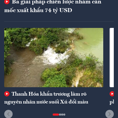
Ba giải pháp chiến lược nhằm cán
mốc xuất khẩu 74 tỷ USD
Thanh Hóa khẩn trương làm rõ
nguyên nhân nước suối Xú đổi màu
phí