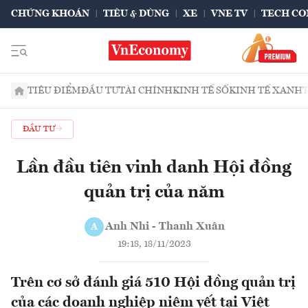
CHỨNG KHOÁN
TIÊU & DÙNG
XE
VNE TV
TECH CO
TIÊU ĐIỂM
ĐẦU TƯ
TÀI CHÍNH
KINH TẾ SỐ
KINH TẾ XANH
ĐẦU TƯ
Lần đầu tiên vinh danh Hội đồng
quản trị của năm
Anh Nhi - Thanh Xuân
A
19:18, 18/11/2023
Trên cơ sở đánh giá 510 Hội đồng quản trị
của các doanh nghiệp niêm yết tại Việt