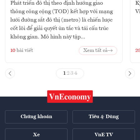
Phát triển đô thị theo định hướng giao
K
thông công cộng (TOD) kết hợp với mạng
V
lưới đường sắt đô thị (metro) là chiến lược
cốt lõi để giải quyết ùn tắc và tái cấu trúc
không gian. Mô hình này tập...
10
bài viết
Xem tất cả
2
1
2
3
4
Chứng khoán
Tiêu & Dùng
Xe
VnE TV